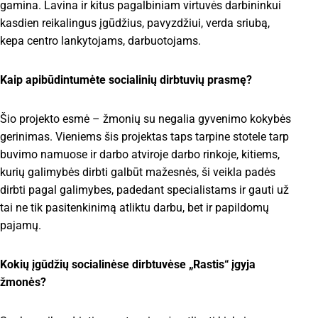
gamina. Lavina ir kitus pagalbiniam virtuvės darbininkui
kasdien reikalingus įgūdžius, pavyzdžiui, verda sriubą,
kepa centro lankytojams, darbuotojams.
Kaip apibūdintumėte socialinių dirbtuvių prasmę?
Šio projekto esmė – žmonių su negalia gyvenimo kokybės
gerinimas. Vieniems šis projektas taps tarpine stotele tarp
buvimo namuose ir darbo atviroje darbo rinkoje, kitiems,
kurių galimybės dirbti galbūt mažesnės, ši veikla padės
dirbti pagal galimybes, padedant specialistams ir gauti už
tai ne tik pasitenkinimą atliktu darbu, bet ir papildomų
pajamų.
Kokių įgūdžių socialinėse dirbtuvėse „Rastis“ įgyja
žmonės?