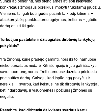
Sunku apibendrinti, nes stengiamės atliepti kiekvieno
konkretaus žmogaus poreikius, mokyti trūkstamų įgūdžių.
Vieniems tai gali būti įgūdis pažinti laikrodį, kitiems –
atsakomybės, punktualumo ugdymas, tretiems – įgūdis
darbą atlikti iki galo.
Turbūt jau pastebite ir džiaugiatės dirbtuvių lankytojų
pokyčiais?
Yra žmonių, kurie pradėjo gaminti, nors iki tol namuose
nieko panašaus nedarė. Kiti išdrąsėjo ir jau gali išsakyti
savo nuomonę, norus. Treti namuose dažniau prisideda
prie buities darbų. Galvoju, kad įspūdingų pokyčių ir
nereikia, – svarbu, kad keistųsi ne tik dirbtuvių lankytojai,
bet ir darbdavių, ir visuomenės i požiūris į žmones su
negalia.
Pastebite, kad dirbtuvių dalyviams svarbus kartu