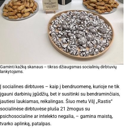
Gaminti kažką skanaus – tikras džiaugsmas socialinių dirbtuvių
lankytojams.
Į socialines dirbtuves – kaip į bendruomenę, kurioje ne tik
įgauni darbinių įgūdžių, bet ir susitinki su bendraminčiais,
jautiesi laukiamas, reikalingas. Šiuo metu VšĮ „Rastis“
socialinėse dirbtuvėse pluša 21 žmogus su
psichosocialine ar intelekto negalia, – gamina maistą,
tvarko aplinką, patalpas.