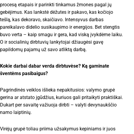
procesą etapais ir parinkti tinkamus žmones pagal jų
gebėjimus. Kas lankstė dėžutes ir pakavo, kas kočiojo
tešlą, kas dekoravo, skaičiavo. Intensyvus darbas
pareikalavo didelio susikaupimo ir energijos. Bet stengtis
buvo verta – kaip smagu ir gera, kad viską įvykdėme laiku.
O ir socialinių dirbtuvių lankytojai džiaugėsi gavę
papildomų pajamų už savo atliktą darbą.
Kokie darbai dabar verda dirbtuvėse? Ką gaminate
šventėms pasibaigus?
Pagrindinės veiklos išlieka nepakitusios: valymo grupė
gerina ar atstato įgūdžius, kuriuos gali pritaikyti praktiškai.
Dukart per savaitę važiuoja dirbti – valyti devynaukščio
namo laiptinių.
Virėjų grupė toliau priima užsakymus kepiniams ir juos