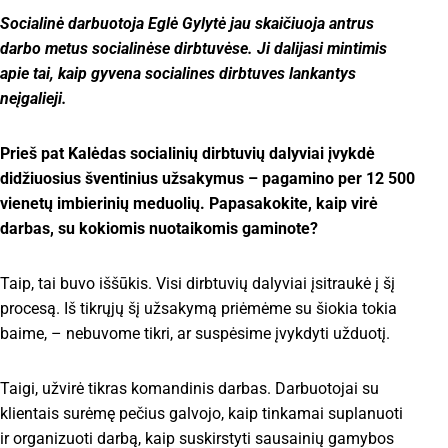
Socialinė darbuotoja Eglė Gylytė jau skaičiuoja antrus
darbo metus socialinėse dirbtuvėse. Ji dalijasi mintimis
apie tai, kaip gyvena socialines dirbtuves lankantys
neįgalieji.
Prieš pat Kalėdas socialinių dirbtuvių dalyviai įvykdė
didžiuosius šventinius užsakymus – pagamino per 12 500
vienetų imbierinių meduolių. Papasakokite, kaip virė
darbas, su kokiomis nuotaikomis gaminote?
Taip, tai buvo iššūkis. Visi dirbtuvių dalyviai įsitraukė į šį
procesą. Iš tikrųjų šį užsakymą priėmėme su šiokia tokia
baime, – nebuvome tikri, ar suspėsime įvykdyti užduotį.
Taigi, užvirė tikras komandinis darbas. Darbuotojai su
klientais surėmę pečius galvojo, kaip tinkamai suplanuoti
ir organizuoti darbą, kaip suskirstyti sausainių gamybos