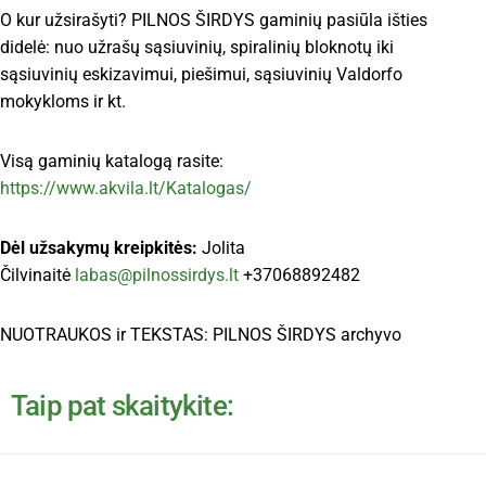
O kur užsirašyti? PILNOS ŠIRDYS gaminių pasiūla išties
didelė: nuo užrašų sąsiuvinių, spiralinių bloknotų iki
sąsiuvinių eskizavimui, piešimui, sąsiuvinių Valdorfo
mokykloms ir kt.
Visą gaminių katalogą rasite:
https://www.akvila.lt/Katalogas/
Dėl užsakymų kreipkitės:
Jolita
Čilvinaitė
labas@pilnossirdys.lt
+37068892482
NUOTRAUKOS ir TEKSTAS: PILNOS ŠIRDYS archyvo
Taip pat skaitykite: