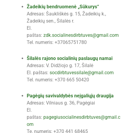
Žadeikių bendruomenė „Sūkurys“
Adresas: Šaukliškės g. 15, Žadeikių k.,
Žadeikių sen., Šilalės r.
El.
paštas:
zdk.socialinesdirbtuves@gmail.com
Tel. numeris: +37065751780
Šilalės rajono socialinių paslaugų namai
Adresas: V. Didžiojo g. 17, Šilalė
El. paštas:
socdirbtuvessilale@gmail.com
Tel. numeris: +370 665 50420
Pagėgių savivaldybės neįgaliųjų draugija
Adresas: Vilniaus g. 36, Pagėgiai
El.
paštas:
pagegiusocialinesdirbtuves@gmail.c
om
Te. numeris: +370 441 68465