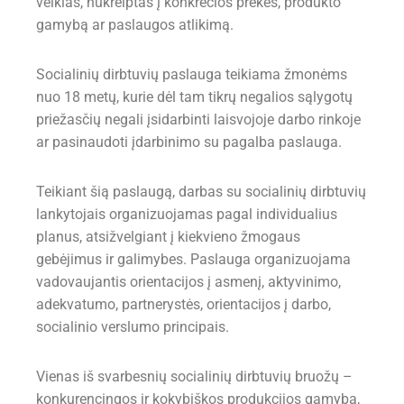
veiklas, nukreiptas į konkrečios prekės, produkto
gamybą ar paslaugos atlikimą.
Socialinių dirbtuvių paslauga teikiama žmonėms
nuo 18 metų, kurie dėl tam tikrų negalios sąlygotų
priežasčių negali įsidarbinti laisvojoje darbo rinkoje
ar pasinaudoti įdarbinimo su pagalba paslauga.
Teikiant šią paslaugą, darbas su socialinių dirbtuvių
lankytojais organizuojamas pagal individualius
planus, atsižvelgiant į kiekvieno žmogaus
gebėjimus ir galimybes. Paslauga organizuojama
vadovaujantis orientacijos į asmenį, aktyvinimo,
adekvatumo, partnerystės, orientacijos į darbo,
socialinio verslumo principais.
Vienas iš svarbesnių socialinių dirbtuvių bruožų –
konkurencingos ir kokybiškos produkcijos gamyba,