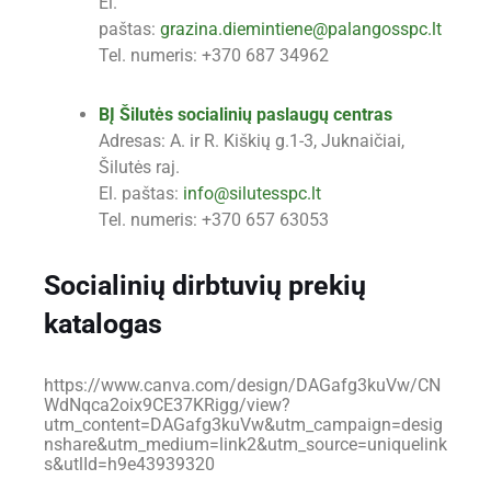
El.
paštas:
grazina.diemintiene@palangosspc.lt
Tel. numeris: +370 687 34962
BĮ Šilutės socialinių paslaugų centras
Adresas: A. ir R. Kiškių g.1-3, Juknaičiai,
Šilutės raj.
El. paštas:
info@silutesspc.lt
Tel. numeris: +370 657 63053
Socialinių dirbtuvių prekių
katalogas
https://www.canva.com/design/DAGafg3kuVw/CN
WdNqca2oix9CE37KRigg/view?
utm_content=DAGafg3kuVw&utm_campaign=desig
nshare&utm_medium=link2&utm_source=uniquelink
s&utlId=h9e43939320