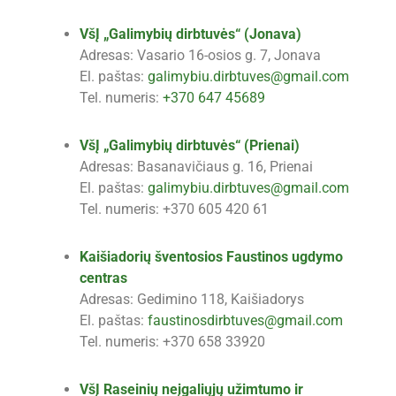
VšĮ „Galimybių dirbtuvės“ (Jonava)
Adresas: Vasario 16-osios g. 7, Jonava
El. paštas:
galimybiu.dirbtuves@gmail.com
Tel. numeris:
+370 647 45689
VšĮ „Galimybių dirbtuvės“ (Prienai)
Adresas: Basanavičiaus g. 16, Prienai
El. paštas:
galimybiu.dirbtuves@gmail.com
Tel. numeris: +370 605 420 61
Kaišiadorių šventosios Faustinos ugdymo
centras
Adresas: Gedimino 118, Kaišiadorys
El. paštas:
faustinosdirbtuves@gmail.com
Tel. numeris: +370 658 33920
VšĮ Raseinių neįgaliųjų užimtumo ir