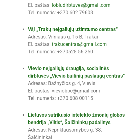
El. paštas:
lobiudirbtuves@gmail.com
Tel. numeris: +370 602 79608
VšĮ „Trakų neįgaliųjų užimtumo centras“
Adresas: Vilniaus g. 15 B, Trakai
El. paštas:
trakucentras@gmail.com
Tel. numeris: +370528 56 250
Vievio neįgaliųjų draugija, socialinės
dirbtuvės „Vievio buitinių paslaugų centras“
Adresas: Bažnyčios g. 4, Vievis
El. paštas: vieviobpc@gmail.com
Tel. numeris: +370 608 00115
Lietuvos sutrikusio intelekto žmonių globos
bendrija „Viltis“, Šalčininkų padalinys
Adresas: Nepriklausomybės g. 38,
Šalčininkai