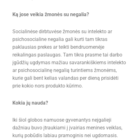
Ką jose veikia žmonės su negalia?
Socialinėse dirbtuvėse žmonės su intelekto ar
psichosocialine negalia gali kurti tam tikras
paklausias prekes ar teikti bendruomenėje
reikalingas paslaugas. Tam tikra prasme tai darbo
įgūdžių ugdymas mažiau savarankiškiems intelekto
ar psichosocialinę negalią turintiems žmonėms,
kurie gali bent kelias valandas per dieną prisidėti
prie kokio nors produkto kūrimo.
Kokia jų nauda?
Iki šiol globos namuose gyvenantys neįgalieji
dažniau buvo įtraukiami į įvairias menines veiklas,
kurių pobūdis labiau pramoginis nei ugdomasis.