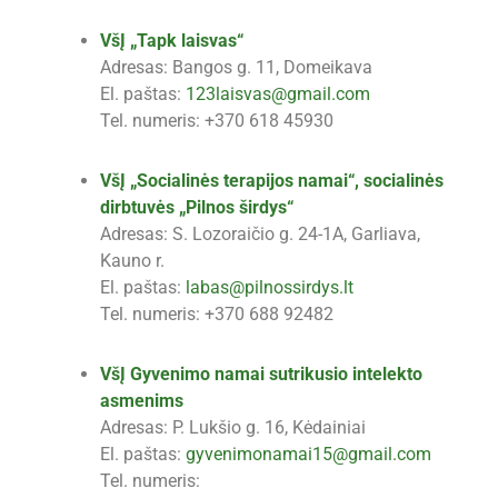
VšĮ „Tapk laisvas“
Adresas: Bangos g. 11, Domeikava
El. paštas:
123laisvas@gmail.com
Tel. numeris: +370 618 45930
VšĮ „Socialinės terapijos namai“, socialinės
dirbtuvės „Pilnos širdys“
Adresas: S. Lozoraičio g. 24-1A, Garliava,
Kauno r.
El. paštas:
labas@pilnossirdys.lt
Tel. numeris: +370 688 92482
VšĮ Gyvenimo namai sutrikusio intelekto
asmenims
Adresas: P. Lukšio g. 16, Kėdainiai
El. paštas:
gyvenimonamai15@gmail.com
Tel. numeris: