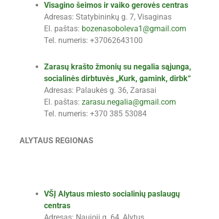
Visagino šeimos ir vaiko gerovės centras
Adresas: Statybininkų g. 7, Visaginas
El. paštas:
bozenasoboleva1@gmail.com
Tel. numeris: +37062643100
Zarasų krašto žmonių su negalia sąjunga,
socialinės dirbtuvės „Kurk, gamink, dirbk“
Adresas: Palaukės g. 36, Zarasai
El. paštas:
zarasu.negalia@gmail.com
Tel. numeris: +370 385 53084
ALYTAUS REGIONAS
VŠĮ Alytaus miesto socialinių paslaugų
centras
Adresas: Naujoji g. 64, Alytus