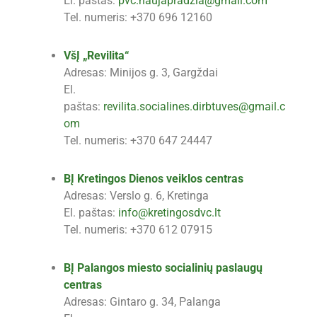
El. paštas:
pvc.naujapradzia@gmail.com
Tel. numeris: +370 696 12160
VšĮ „Revilita“
Adresas: Minijos g. 3, Gargždai
El.
paštas:
revilita.socialines.dirbtuves@gmail.c
om
Tel. numeris: +370 647 24447
BĮ Kretingos Dienos veiklos centras
Adresas: Verslo g. 6, Kretinga
El. paštas:
info@kretingosdvc.lt
Tel. numeris: +370 612 07915
BĮ Palangos miesto socialinių paslaugų
centras
Adresas: Gintaro g. 34, Palanga