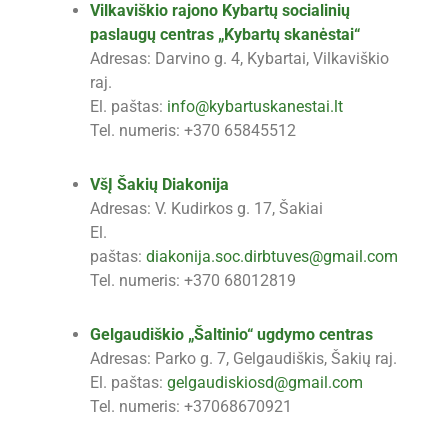
Vilkaviškio rajono Kybartų socialinių
paslaugų centras „Kybartų skanėstai“
Adresas: Darvino g. 4, Kybartai, Vilkaviškio
raj.
El. paštas:
info@kybartuskanestai.lt
Tel. numeris: +370 65845512
VšĮ Šakių Diakonija
Adresas: V. Kudirkos g. 17, Šakiai
El.
paštas:
diakonija.soc.dirbtuves@gmail.com
Tel. numeris: +370 68012819
Gelgaudiškio „Šaltinio“ ugdymo centras
Adresas: Parko g. 7, Gelgaudiškis, Šakių raj.
El. paštas:
gelgaudiskiosd@gmail.com
Tel. numeris: +37068670921