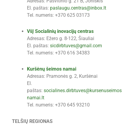
Adresas: Pašvitinio g. 21 B, Joniškis
El. paštas:
paslaugu.centras@inbox.lt
Tel. numeris: +370 625 03173
VšĮ Socialinių inovacijų centras
Adresas: Ežero g. 8-122, Šiauliai
El. paštas:
sicdirbtuves@gmail.com
Tel. numeris: +370 616 34383
Kuršėnų šeimos namai
Adresas: Pramonės g. 2, Kuršėnai
El.
paštas:
socialines.dirbtuves@kursenuseimos
namai.lt
Tel. numeris: +370 645 93210
TELŠIŲ REGIONAS