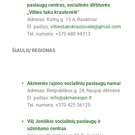
paslaugų centras, socialinės dirbtuvės
„Vilties tako krautuvėlė“
Adresas: Kalnų g. 15 A, Raseiniai
El. paštas:
viltiestakokrautuvele@gmail.com
Tel. numeris: +370 680 94313
ŠIAULIŲ REGIONAS
Akmenės rajono socialinių paslaugų namai
Adresas: Respublikos g. 28, Naujoji Akmenė
El. paštas:
info@akmenespn.lt
Tel. numeris: +370 425 56125
VšĮ Joniškio socialinių paslaugų ir
užimtumo centras