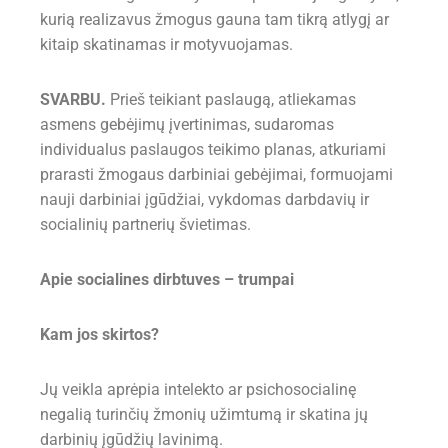
kurią realizavus žmogus gauna tam tikrą atlygį ar
kitaip skatinamas ir motyvuojamas.
SVARBU.
Prieš teikiant paslaugą, atliekamas
asmens gebėjimų įvertinimas, sudaromas
individualus paslaugos teikimo planas, atkuriami
prarasti žmogaus darbiniai gebėjimai, formuojami
nauji darbiniai įgūdžiai, vykdomas darbdavių ir
socialinių partnerių švietimas.
Apie socialines dirbtuves – trumpai
Kam jos skirtos?
Jų veikla aprėpia intelekto ar psichosocialinę
negalią turinčių žmonių užimtumą ir skatina jų
darbinių įgūdžių lavinimą.