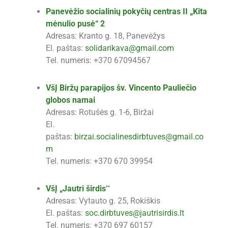
Panevėžio socialinių pokyčių centras II „Kita
mėnulio pusė“ 2
Adresas: Kranto g. 18, Panevėžys
El. paštas:
solidarikava@gmail.com
Tel. numeris: +370 67094567
VšĮ Biržų parapijos šv. Vincento Pauliečio
globos namai
Adresas: Rotušės g. 1-6, Biržai
El.
paštas:
birzai.socialinesdirbtuves@gmail.co
m
Tel. numeris: +370 670 39954
VšĮ „Jautri širdis‘‘
Adresas: Vytauto g. 25, Rokiškis
El. paštas:
soc.dirbtuves@jautrisirdis.lt
Tel. numeris: +370 697 60157