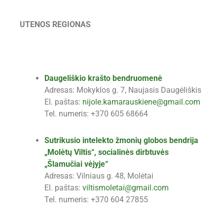
UTENOS REGIONAS
Daugeliškio krašto bendruomenė
Adresas: Mokyklos g. 7, Naujasis Daugėliškis
El. paštas:
nijole.kamarauskiene@gmail.com
Tel. numeris: +370 605 68664
Sutrikusio intelekto žmonių globos bendrija
„Molėtų Viltis“, socialinės dirbtuvės
„Šlamučiai vėjyje“
Adresas: Vilniaus g. 48, Molėtai
El. paštas:
viltismoletai@gmail.com
Tel. numeris: +370 604 27855