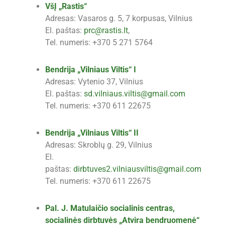
VšĮ „Rastis“
Adresas: Vasaros g. 5, 7 korpusas, Vilnius
El. paštas:
prc@rastis.lt
,
Tel. numeris: +370 5 271 5764
Bendrija „Vilniaus Viltis“ I
Adresas: Vytenio 37, Vilnius
El. paštas:
sd.vilniaus.viltis@gmail.com
Tel. numeris: +370 611 22675
Bendrija „Vilniaus Viltis“ II
Adresas: Skroblų g. 29, Vilnius
El.
paštas:
dirbtuves2.vilniausviltis@gmail.com
Tel. numeris: +370 611 22675
Pal. J. Matulaičio socialinis centras,
socialinės dirbtuvės „Atvira bendruomenė“