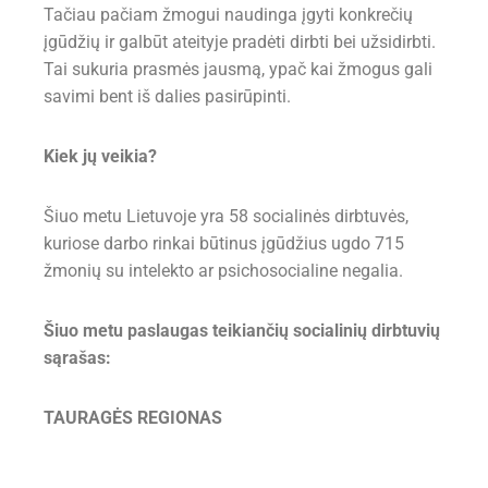
Tačiau pačiam žmogui naudinga įgyti konkrečių
įgūdžių ir galbūt ateityje pradėti dirbti bei užsidirbti.
Tai sukuria prasmės jausmą, ypač kai žmogus gali
savimi bent iš dalies pasirūpinti.
Kiek jų veikia?
Šiuo metu Lietuvoje yra 58 socialinės dirbtuvės,
kuriose darbo rinkai būtinus įgūdžius ugdo 715
žmonių su intelekto ar psichosocialine negalia.
Šiuo metu paslaugas teikiančių socialinių dirbtuvių
sąrašas:
TAURAGĖS REGIONAS