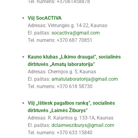
Tel. numeris: +37061458878
VšĮ SocACTIVA
Adresas: Vėtrungės g. 14-22, Kaunas
El. paštas:
socactiva@gmail.com
Tel. numeris: +370 687 70851
Kauno klubas „Likimo draugai“, socialinės
dirbtuvės „Amatų laboratorija“
Adresas: Chemijos g. 5, Kaunas
El. paštas:
amatulaboratorija@gmail.com
Tel. numeris: +370 618 58730
VšĮ „Ištiesk pagalbos ranką“, socialinės
dirbtuvės „Laimės Žiburys“
Adresas: R. Kalantos g. 133-1A, Kaunas
El. paštas:
dclaimesziburys@gmail.com
Tel. numeris: +370 633 15840