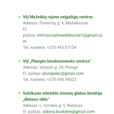
VšĮ Mažeikių rajono neįgaliųjų centras
Adresas: Pavenčių g. 4, Mažeikiuose
El.
paštas:
mrncsocialinesdirbtuves1@gmail.co
m
Tel. numeris: +370 443 67154
VšĮ „Plungės bendruomenės centras“
Adresas: Vytauto g. 29, Plungė
El. paštas:
plungesbc@gmail.com
Tel. numeris: +370 698 59022
Sutrikusio intelekto žmonių globos bendrija
„Rietavo viltis“
Adresas: L. Ivinskio g. 5, Rietavas
El. paštas:
aldona.buckiene@gmail.com