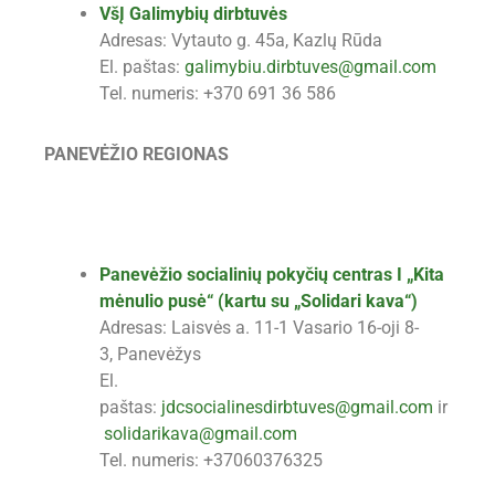
VšĮ Galimybių dirbtuvės
Adresas: Vytauto g. 45a, Kazlų Rūda
El. paštas:
galimybiu.dirbtuves@gmail.com
Tel. numeris: +370 691 36 586
PANEVĖŽIO REGIONAS
Panevėžio socialinių pokyčių centras I „Kita
mėnulio pusė“ (kartu su „Solidari kava“)
Adresas: Laisvės a. 11-1 Vasario 16-oji 8-
3, Panevėžys
El.
paštas:
jdcsocialinesdirbtuves@gmail.com
ir
solidarikava@gmail.com
Tel. numeris: +37060376325