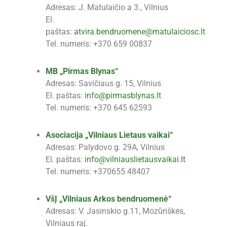
Adresas: J. Matulaičio a 3., Vilnius
El.
paštas:
atvira.bendruomene@matulaiciosc.lt
Tel. numeris: +370 659 00837
MB „Pirmas Blynas“
Adresas: Savičiaus g. 15, Vilnius
El. paštas:
info@pirmasblynas.lt
Tel. numeris: +370 645 62593
Asociacija „Vilniaus Lietaus vaikai“
Adresas: Palydovo g. 29A, Vilnius
El. paštas:
info@vilniauslietausvaikai.lt
Tel. numeris: +370655 48407
VšĮ „Vilniaus Arkos bendruomenė“
Adresas: V. Jasinskio g.11, Mozūriškės,
Vilniaus raj.