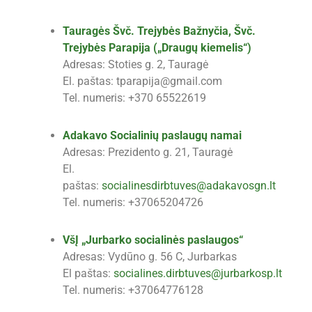
Tauragės Švč. Trejybės Bažnyčia, Švč.
Trejybės Parapija („Draugų kiemelis“)
Adresas: Stoties g. 2, Tauragė
El. paštas: tparapija@gmail.com
Tel. numeris: +370 65522619
Adakavo Socialinių paslaugų namai
Adresas: Prezidento g. 21, Tauragė
El.
paštas:
socialinesdirbtuves@adakavosgn.lt
Tel. numeris: +37065204726
VšĮ „Jurbarko socialinės paslaugos“
Adresas: Vydūno g. 56 C, Jurbarkas
El paštas:
socialines.dirbtuves@jurbarkosp.lt
Tel. numeris: +37064776128