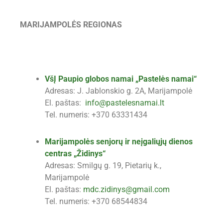
MARIJAMPOLĖS REGIONAS
VšĮ Paupio globos namai „Pastelės namai“
Adresas: J. Jablonskio g. 2A, Marijampolė
El. paštas:
info@pastelesnamai.lt
Tel. numeris: +370 63331434
Marijampolės senjorų ir neįgaliųjų dienos
centras „Židinys“
Adresas: Smilgų g. 19, Pietarių k.,
Marijampolė
El. paštas:
mdc.zidinys@gmail.com
Tel. numeris: +370 68544834