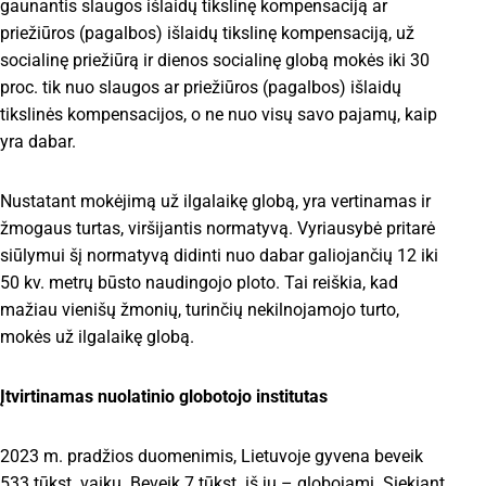
gaunantis slaugos išlaidų tikslinę kompensaciją ar
priežiūros (pagalbos) išlaidų tikslinę kompensaciją, už
socialinę priežiūrą ir dienos socialinę globą mokės iki 30
proc. tik nuo slaugos ar priežiūros (pagalbos) išlaidų
tikslinės kompensacijos, o ne nuo visų savo pajamų, kaip
yra dabar.
Nustatant mokėjimą už ilgalaikę globą, yra vertinamas ir
žmogaus turtas, viršijantis normatyvą. Vyriausybė pritarė
siūlymui šį normatyvą didinti nuo dabar galiojančių 12 iki
50 kv. metrų būsto naudingojo ploto. Tai reiškia, kad
mažiau vienišų žmonių, turinčių nekilnojamojo turto,
mokės už ilgalaikę globą.
Įtvirtinamas nuolatinio globotojo institutas
2023 m. pradžios duomenimis, Lietuvoje gyvena beveik
533 tūkst. vaikų. Beveik 7 tūkst. iš jų – globojami. Siekiant