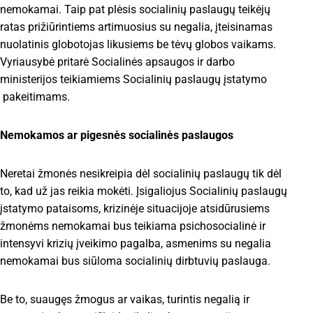
nemokamai. Taip pat plėsis socialinių paslaugų teikėjų
ratas prižiūrintiems artimuosius su negalia, įteisinamas
nuolatinis globotojas likusiems be tėvų globos vaikams.
Vyriausybė pritarė Socialinės apsaugos ir darbo
ministerijos teikiamiems Socialinių paslaugų įstatymo
pakeitimams.
Nemokamos ar pigesnės socialinės paslaugos
Neretai žmonės nesikreipia dėl socialinių paslaugų tik dėl
to, kad už jas reikia mokėti. Įsigaliojus Socialinių paslaugų
įstatymo pataisoms, krizinėje situacijoje atsidūrusiems
žmonėms nemokamai bus teikiama psichosocialinė ir
intensyvi krizių įveikimo pagalba, asmenims su negalia
nemokamai bus siūloma socialinių dirbtuvių paslauga.
Be to, suaugęs žmogus ar vaikas, turintis negalią ir