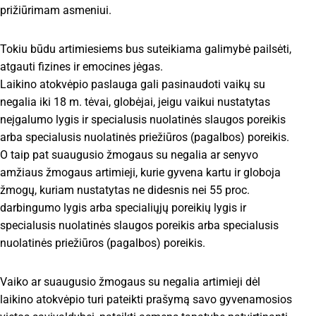
prižiūrimam asmeniui.
Tokiu būdu artimiesiems bus suteikiama galimybė pailsėti,
atgauti fizines ir emocines jėgas.
Laikino atokvėpio paslauga gali pasinaudoti vaikų su
negalia iki 18 m. tėvai, globėjai, jeigu vaikui nustatytas
neįgalumo lygis ir specialusis nuolatinės slaugos poreikis
arba specialusis nuolatinės priežiūros (pagalbos) poreikis.
O taip pat suaugusio žmogaus su negalia ar senyvo
amžiaus žmogaus artimieji, kurie gyvena kartu ir globoja
žmogų, kuriam nustatytas ne didesnis nei 55 proc.
darbingumo lygis arba specialiųjų poreikių lygis ir
specialusis nuolatinės slaugos poreikis arba specialusis
nuolatinės priežiūros (pagalbos) poreikis.
Vaiko ar suaugusio žmogaus su negalia artimieji dėl
laikino atokvėpio turi pateikti prašymą savo gyvenamosios