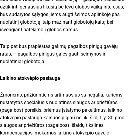
užtikrinti geriausius likusių be tėvų globos vaikų interesus,
bus sudarytos sąlygos jiems augti šeimos aplinkoje pas
nuolatinį globotoją, taip mažinant globotojų kaitą bei
išvengiant patekimo į globos namus.
Taip pat bus praplėstas galimų pagalbos pinigų gavėjų
ratas, – pagalbos pinigus galės gauti šeimynos ir
nuolatiniai globotojai.
Laikino atokvėpio paslauga
Žmonėms, prižiūrintiems artimuosius su negalia, kuriems
nustatytas specialusis nuolatinės slaugos ar priežiūros
(pagalbos) poreikis, priėmus įstatymo pakeitimus, laikino
atokvėpio paslauga kainuos pigiau nei iki šiol, t. y. 30 proc.
slaugos ar priežiūros (pagalbos) išlaidų tikslinės
kompensacijos, mokamos laikino atokvėpio gavėjo