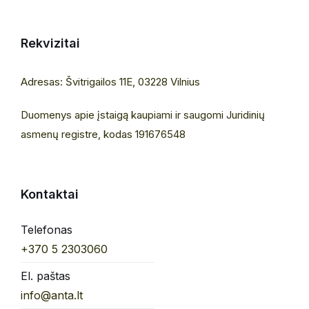
Rekvizitai
Adresas: Švitrigailos 11E, 03228 Vilnius
Duomenys apie įstaigą kaupiami ir saugomi Juridinių
asmenų registre, kodas 191676548
Kontaktai
Telefonas
+370 5 2303060
El. paštas
info@anta.lt