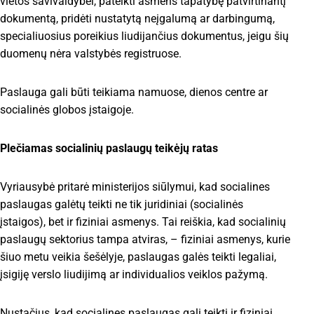
vietos savivaldybei, pateikti asmens tapatybę patvirtinantį
dokumentą, pridėti nustatytą neįgalumą ar darbingumą,
specialiuosius poreikius liudijančius dokumentus, jeigu šių
duomenų nėra valstybės registruose.
Paslauga gali būti teikiama namuose, dienos centre ar
socialinės globos įstaigoje.
Plečiamas socialinių paslaugų teikėjų ratas
Vyriausybė pritarė ministerijos siūlymui, kad socialines
paslaugas galėtų teikti ne tik juridiniai (socialinės
įstaigos), bet ir fiziniai asmenys. Tai reiškia, kad socialinių
paslaugų sektorius tampa atviras, – fiziniai asmenys, kurie
šiuo metu veikia šešėlyje, paslaugas galės teikti legaliai,
įsigiję verslo liudijimą ar individualios veiklos pažymą.
Nustačius, kad socialines paslaugas gali teikti ir fiziniai