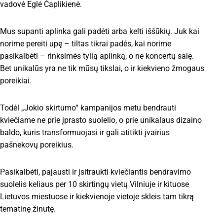
vadovė Eglė Čaplikienė.
Mus supanti aplinka gali padėti arba kelti iššūkių. Juk kai
norime pereiti upę – tiltas tikrai padės, kai norime
pasikalbėti – rinksimės tylią aplinką, o ne koncertų salę.
Bet unikalūs yra ne tik mūsų tikslai, o ir kiekvieno žmogaus
poreikiai.
Todėl „Jokio skirtumo“ kampanijos metu bendrauti
kviečiame ne prie įprasto suolelio, o prie unikalaus dizaino
baldo, kuris transformuojasi ir gali atitikti įvairius
pašnekovų poreikius.
Pasikalbėti, pajausti ir įsitraukti kviečiantis bendravimo
suolelis keliaus per 10 skirtingų vietų Vilniuje ir kituose
Lietuvos miestuose ir kiekvienoje vietoje skleis tam tikrą
tematinę žinutę.