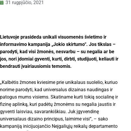
31 rugpjūčio, 2021
Lietuvoje prasideda unikali visuomenės švietimo ir
informavimo kampanija „Jokio skirtumo“. Jos tikslas –
parodyti, kad visi žmonės, nesvarbu – su negalia ar be
jos, nori įdomiai gyventi, kurti, dirbti, studijuoti, keliauti ir
bendrauti įvairiausiomis temomis.
„Kalbėtis žmones kviesime prie unikalaus suolelio, kuriuo
norime parodyti, kad universalus dizainas naudingas ir
patogus mums visiems. Skatiname kurti tokią socialinę ir
fizinę aplinką, kuri padėtų žmonėms su negalia jaustis ir
gyventi laisviau, savarankiškiau. Juk įgyvendinę
universalaus dizaino principus, laimime visi“, – sako
kampaniją inicijuojančio Neįgaliųjų reikalų departamento