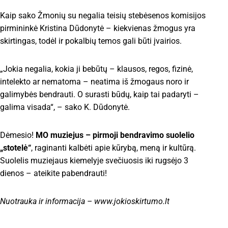
Kaip sako Žmonių su negalia teisių stebėsenos komisijos
pirmininkė Kristina Dūdonytė – kiekvienas žmogus yra
skirtingas, todėl ir pokalbių temos gali būti įvairios.
„Jokia negalia, kokia ji bebūtų – klausos, regos, fizinė,
intelekto ar nematoma – neatima iš žmogaus noro ir
galimybės bendrauti. O surasti būdų, kaip tai padaryti –
galima visada“, – sako K. Dūdonytė.
Dėmesio!
MO muziejus – pirmoji bendravimo suolelio
„stotelė“
, raginanti kalbėti apie kūrybą, meną ir kultūrą.
Suolelis muziejaus kiemelyje svečiuosis iki rugsėjo 3
dienos – ateikite pabendrauti!
Nuotrauka ir informacija – www.jokioskirtumo.lt