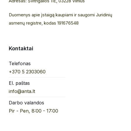
Adresas: Švitrigailos 11E, 03228 Vilnius
Duomenys apie įstaigą kaupiami ir saugomi Juridinių
asmenų registre, kodas 191676548
Kontaktai
Telefonas
+370 5 2303060
El. paštas
info@anta.lt
Darbo valandos
Pir - Pen, 8:00 - 17:00