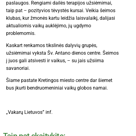
paslaugos. Rengiami dailės terapijos užsiėmimai,
taip pat – pozityvios tėvystės kursai. Veikia šeimos
klubas, kur žmonės kartu leidžia laisvalaikį, dalijasi
aktualiomis vaikų auklėjimo, jų ugdymo
problemomis.
Kaskart renkamos tikslinės dalyvių grupės,
užsiėmimai vyksta Šv. Antano dienos centre. Šeimos
į juos gali atsivesti ir vaikus, – su jais užsiima
savanoriai.
Šiame pastate Kretingos miesto centre dar šiemet
bus įkurti bendruomeniniai vaikų globos namai.
„Vakarų Lietuvos” inf.