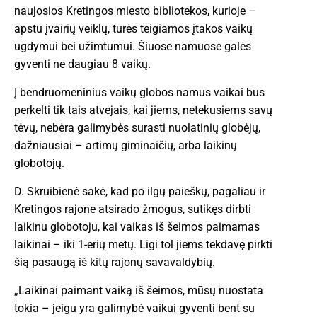
naujosios Kretingos miesto bibliotekos, kurioje –
apstu įvairių veiklų, turės teigiamos įtakos vaikų
ugdymui bei užimtumui. Šiuose namuose galės
gyventi ne daugiau 8 vaikų.
Į bendruomeninius vaikų globos namus vaikai bus
perkelti tik tais atvejais, kai jiems, netekusiems savų
tėvų, nebėra galimybės surasti nuolatinių globėjų,
dažniausiai – artimų giminaičių, arba laikinų
globotojų.
D. Skruibienė sakė, kad po ilgų paieškų, pagaliau ir
Kretingos rajone atsirado žmogus, sutikęs dirbti
laikinu globotoju, kai vaikas iš šeimos paimamas
laikinai – iki 1-erių metų. Ligi tol jiems tekdavę pirkti
šią pasaugą iš kitų rajonų savavaldybių.
„Laikinai paimant vaiką iš šeimos, mūsų nuostata
tokia – jeigu yra galimybė vaikui gyventi bent su