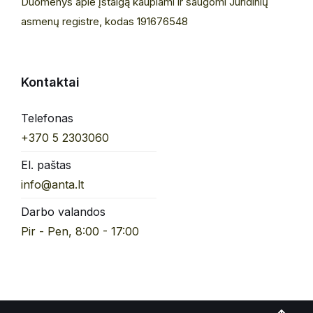
Duomenys apie įstaigą kaupiami ir saugomi Juridinių
asmenų registre, kodas 191676548
Kontaktai
Telefonas
+370 5 2303060
El. paštas
info@anta.lt
Darbo valandos
Pir - Pen, 8:00 - 17:00