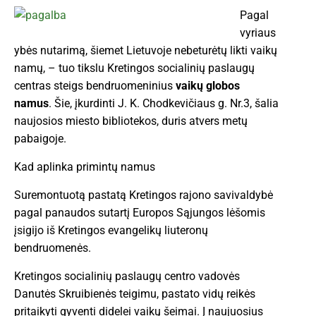
Pagal
vyriaus
ybės nutarimą, šiemet Lietuvoje nebeturėtų likti vaikų
namų, – tuo tikslu Kretingos socialinių paslaugų
centras steigs bendruomeninius
vaikų globos
namus
. Šie, įkurdinti J. K. Chodkevičiaus g. Nr.3, šalia
naujosios miesto bibliotekos, duris atvers metų
pabaigoje.
Kad aplinka primintų namus
Suremontuotą pastatą Kretingos rajono savivaldybė
pagal panaudos sutartį Europos Sąjungos lėšomis
įsigijo iš Kretingos evangelikų liuteronų
bendruomenės.
Kretingos socialinių paslaugų centro vadovės
Danutės Skruibienės teigimu, pastato vidų reikės
pritaikyti gyventi didelei vaikų šeimai. Į naujuosius