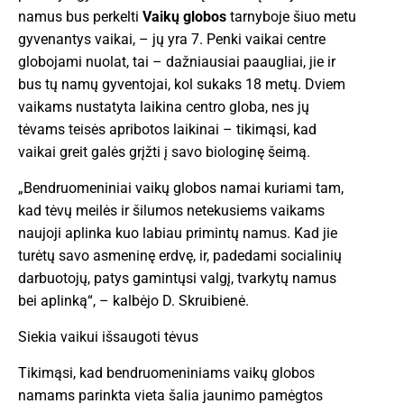
namus bus perkelti
Vaikų globos
tarnyboje šiuo metu
gyvenantys vaikai, – jų yra 7. Penki vaikai centre
globojami nuolat, tai – dažniausiai paaugliai, jie ir
bus tų namų gyventojai, kol sukaks 18 metų. Dviem
vaikams nustatyta laikina centro globa, nes jų
tėvams teisės apribotos laikinai – tikimąsi, kad
vaikai greit galės grįžti į savo biologinę šeimą.
„Bendruomeniniai vaikų globos namai kuriami tam,
kad tėvų meilės ir šilumos netekusiems vaikams
naujoji aplinka kuo labiau primintų namus. Kad jie
turėtų savo asmeninę erdvę, ir, padedami socialinių
darbuotojų, patys gamintųsi valgį, tvarkytų namus
bei aplinką“, – kalbėjo D. Skruibienė.
Siekia vaikui išsaugoti tėvus
Tikimąsi, kad bendruomeniniams vaikų globos
namams parinkta vieta šalia jaunimo pamėgtos