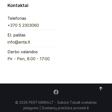
Kontaktai
Telefonas
+370 5 2303060
El. paštas
info@anta.lt
Darbo valandos
Pir - Pen, 8:00 - 17:00
© 2026 PERTVARKA.LT - Sukūrė Tobalt
svetainės
įstaigoms
| Svetainių priežiūra proweb.lt