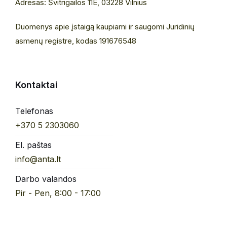
Adresas: Švitrigailos 11E, 03228 Vilnius
Duomenys apie įstaigą kaupiami ir saugomi Juridinių
asmenų registre, kodas 191676548
Kontaktai
Telefonas
+370 5 2303060
El. paštas
info@anta.lt
Darbo valandos
Pir - Pen, 8:00 - 17:00