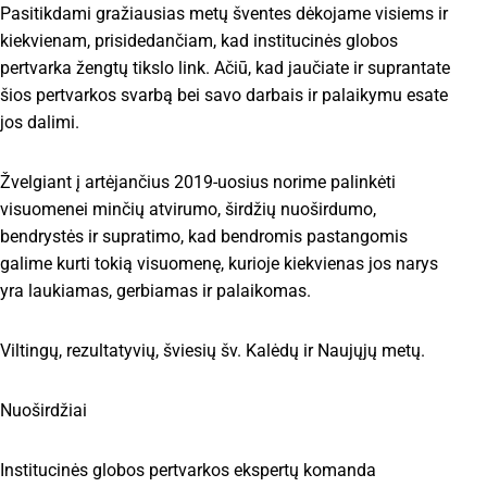
Pasitikdami gražiausias metų šventes dėkojame visiems ir
kiekvienam, prisidedančiam, kad institucinės globos
pertvarka žengtų tikslo link. Ačiū, kad jaučiate ir suprantate
šios pertvarkos svarbą bei savo darbais ir palaikymu esate
jos dalimi.
Žvelgiant į artėjančius 2019-uosius norime palinkėti
visuomenei minčių atvirumo, širdžių nuoširdumo,
bendrystės ir supratimo, kad bendromis pastangomis
galime kurti tokią visuomenę, kurioje kiekvienas jos narys
yra laukiamas, gerbiamas ir palaikomas.
Viltingų, rezultatyvių, šviesių šv. Kalėdų ir Naujųjų metų.
Nuoširdžiai
Institucinės globos pertvarkos ekspertų komanda