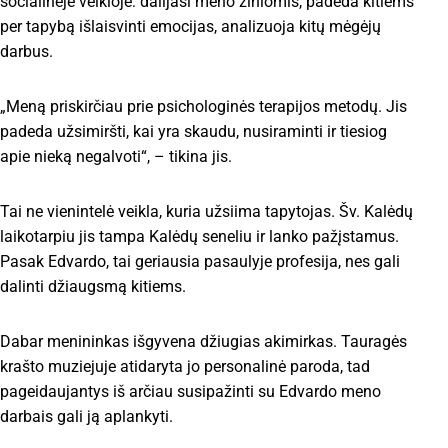
socialinėje veikloje: dalijasi meno žiniomis, padeda kitiems
per tapybą išlaisvinti emocijas, analizuoja kitų mėgėjų
darbus.
„Meną priskirčiau prie psichologinės terapijos metodų. Jis
padeda užsimiršti, kai yra skaudu, nusiraminti ir tiesiog
apie nieką negalvoti“, – tikina jis.
Tai ne vienintelė veikla, kuria užsiima tapytojas. Šv. Kalėdų
laikotarpiu jis tampa Kalėdų seneliu ir lanko pažįstamus.
Pasak Edvardo, tai geriausia pasaulyje profesija, nes gali
dalinti džiaugsmą kitiems.
Dabar menininkas išgyvena džiugias akimirkas. Tauragės
krašto muziejuje atidaryta jo personalinė paroda, tad
pageidaujantys iš arčiau susipažinti su Edvardo meno
darbais gali ją aplankyti.