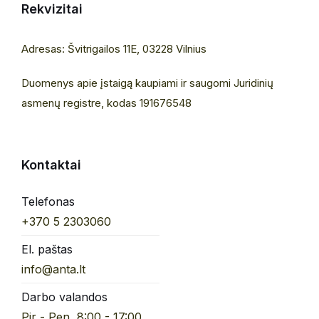
Rekvizitai
Adresas: Švitrigailos 11E, 03228 Vilnius
Duomenys apie įstaigą kaupiami ir saugomi Juridinių
asmenų registre, kodas 191676548
Kontaktai
Telefonas
+370 5 2303060
El. paštas
info@anta.lt
Darbo valandos
Pir - Pen, 8:00 - 17:00