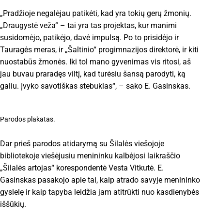
„Pradžioje negalėjau patikėti, kad yra tokių gerų žmonių.
„Draugystė veža“ – tai yra tas projektas, kur manimi
susidomėjo, patikėjo, davė impulsą. Po to prisidėjo ir
Tauragės meras, ir „Šaltinio“ progimnazijos direktorė, ir kiti
nuostabūs žmonės. Iki tol mano gyvenimas vis ritosi, aš
jau buvau praradęs viltį, kad turėsiu šansą parodyti, ką
galiu. Įvyko savotiškas stebuklas“, – sako E. Gasinskas.
Parodos plakatas.
Dar prieš parodos atidarymą su Šilalės viešojoje
bibliotekoje viešėjusiu menininku kalbėjosi laikraščio
„Šilalės artojas“ korespondentė Vesta Vitkutė. E.
Gasinskas pasakojo apie tai, kaip atrado savyje menininko
gyslelę ir kaip tapyba leidžia jam atitrūkti nuo kasdienybės
iššūkių.