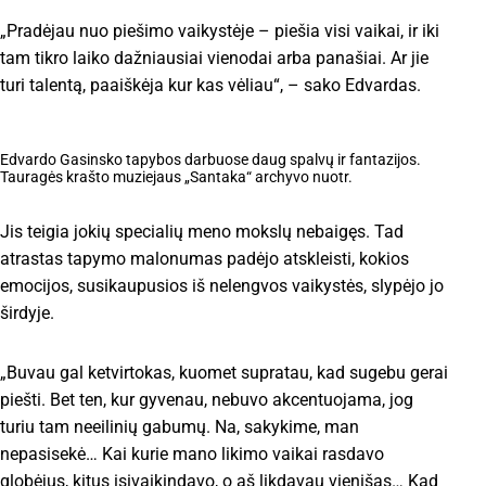
„Pradėjau nuo piešimo vaikystėje – piešia visi vaikai, ir iki
tam tikro laiko dažniausiai vienodai arba panašiai. Ar jie
turi talentą, paaiškėja kur kas vėliau“, – sako Edvardas.
Edvardo Gasinsko tapybos darbuose daug spalvų ir fantazijos.
Tauragės krašto muziejaus „Santaka“ archyvo nuotr.
Jis teigia jokių specialių meno mokslų nebaigęs. Tad
atrastas tapymo malonumas padėjo atskleisti, kokios
emocijos, susikaupusios iš nelengvos vaikystės, slypėjo jo
širdyje.
„Buvau gal ketvirtokas, kuomet supratau, kad sugebu gerai
piešti. Bet ten, kur gyvenau, nebuvo akcentuojama, jog
turiu tam neeilinių gabumų. Na, sakykime, man
nepasisekė… Kai kurie mano likimo vaikai rasdavo
globėjus, kitus įsivaikindavo, o aš likdavau vienišas… Kad