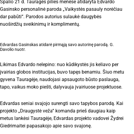
Spalio 21 d. Tauragės pilies menėse atidaryta Edvardo
Gasinsko personalinė paroda „Vaikystės pasauly norėčiau
dar pabūti“. Parodos autorius sulaukė daugybės
nuoširdžių sveikinimų ir komplimentų.
Edvardas Gasinskas atidarė pirmąją savo autorinę parodą. G.
Davolio nuotr.
Likimas Edvardo nelepino: nuo kūdikystės jis keliavo per
įvairias globos institucijas, buvo tapęs benamiu. Šiuo metu
gyvena Tauragėje, naudojasi apsaugoto būsto paslauga,
tapo, vaikus moko piešti, dalyvauja įvairiuose projektuose.
Edvardas seniai svajojo surengti savo tapybos parodą. Kai
projekto „Draugystė veža“ komanda prieš daugiau kaip
metus lankėsi Tauragėje, Edvardas projekto vadovei Žydrei
Giedrimaitei papasakojo apie savo svajonę.