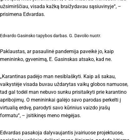
užsimirščiau, visada kažką braižydavau sąsiuvinyje“, –
prisimena Edvardas.
Edvardo Gasinsko tapybos darbas. G. Davolio nuotr.
Paklaustas, ar pasaulinė pandemija paveikė jo, kaip
menininko, gyvenimą, E. Gasinskas atsako, kad ne.
„Karantinas padėjo man nesiblaškyti. Kaip aš sakau,
vaikystėje visada buvau uždarytas vaikų globos namuose,
tad gal todėl man nebuvo sunku prisitaikyti prie karantino
apribojimų. O menininkai galėjo savo parodas perkelti į
virtualią erdvę, parodyti savo kūrinius vaizdo įrašų
formatu“, – įsitikinęs meno mėgėjas.
Edvardas pasakoja dalyvaujantis įvairiuose projektuose,