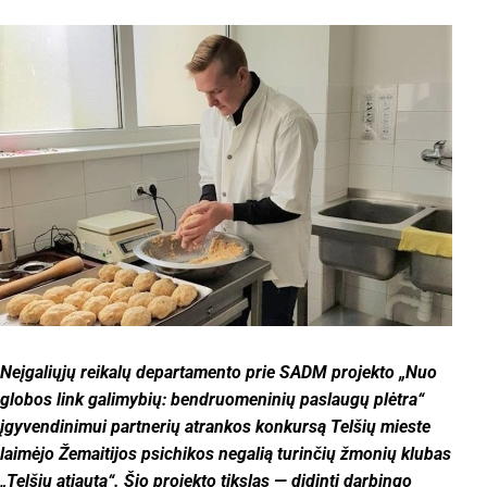
Neįgaliųjų reikalų departamento prie SADM projekto „Nuo
globos link galimybių: bendruomeninių paslaugų plėtra“
įgyvendinimui partnerių atrankos konkursą Telšių mieste
laimėjo Žemaitijos psichikos negalią turinčių žmonių klubas
„Telšių atjauta“. Šio projekto tikslas — didinti darbingo