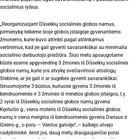
socialinius ryšius.
„Reorganizuojant Dūseikių socialinės globos namus,
pirmenybę teikėme šioje globos įstaigoje gyvenantiems
žmonėms, kurie buvo atrinkti pagal atitinkamus
vertinimus, kad jie gali gyventi savarankiškai su minimalia
socialinio darbuotojo priežiūra. Šiuo metu apsaugotame
būste esame apgyvendinę 3 žmones iš Dūseikių socialinės
globos namų, kurie yra atvykę svečiavimosi atostogų.
Stebime, ar jie gali ir ar sugebės gyventi savarankškai.
Išnuomojome 3 būstus, kuriuose gyvena 3 žmonės iš
bendruomenės ir 3 žmonės iš minėtos globos įstaigos, t.y.
2 vyrai iš Dūseikių socialinės globos namų gyvena
Kęstučio g., viena moteris iš Dūseikių socialinės globos
namų ir viena mergina iš bendruomenės gyvena Dariaus ir
Girėno g., o pora — Ventos gatvėje“,— kalbėjo atvejo
vadybininkė. Anot jos, daug metų draugaujančiai porai