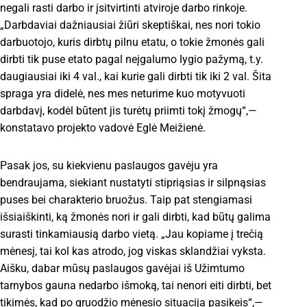
negali rasti darbo ir įsitvirtinti atviroje darbo rinkoje.
„Darbdaviai dažniausiai žiūri skeptiškai, nes nori tokio
darbuotojo, kuris dirbtų pilnu etatu, o tokie žmonės gali
dirbti tik puse etato pagal neįgalumo lygio pažymą, t.y.
daugiausiai iki 4 val., kai kurie gali dirbti tik iki 2 val. Šita
spraga yra didelė, nes mes neturime kuo motyvuoti
darbdavį, kodėl būtent jis turėtų priimti tokį žmogų“,—
konstatavo projekto vadovė Eglė Meižienė.
Pasak jos, su kiekvienu paslaugos gavėju yra
bendraujama, siekiant nustatyti stipriąsias ir silpnąsias
puses bei charakterio bruožus. Taip pat stengiamasi
išsiaiškinti, ką žmonės nori ir gali dirbti, kad būtų galima
surasti tinkamiausią darbo vietą. „Jau kopiame į trečią
mėnesį, tai kol kas atrodo, jog viskas sklandžiai vyksta.
Aišku, dabar mūsų paslaugos gavėjai iš Užimtumo
tarnybos gauna nedarbo išmoką, tai nenori eiti dirbti, bet
tikimės, kad po gruodžio mėnesio situacija pasikeis“,—