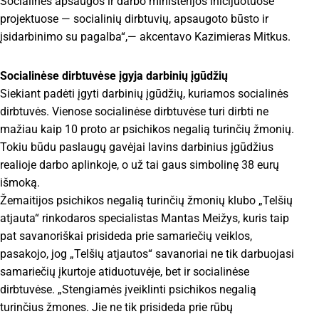
Socialinės apsaugos ir darbo ministerijos inicijuotuose
projektuose — socialinių dirbtuvių, apsaugoto būsto ir
įsidarbinimo su pagalba“,— akcentavo Kazimieras Mitkus.
Socialinėse dirbtuvėse įgyja darbinių įgūdžių
Siekiant padėti įgyti darbinių įgūdžių, kuriamos socialinės
dirbtuvės. Vienose socialinėse dirbtuvėse turi dirbti ne
mažiau kaip 10 proto ar psichikos negalią turinčių žmonių.
Tokiu būdu paslaugų gavėjai lavins darbinius įgūdžius
realioje darbo aplinkoje, o už tai gaus simbolinę 38 eurų
išmoką.
Žemaitijos psichikos negalią turinčių žmonių klubo „Telšių
atjauta“ rinkodaros specialistas Mantas Meižys, kuris taip
pat savanoriškai prisideda prie samariečių veiklos,
pasakojo, jog „Telšių atjautos“ savanoriai ne tik darbuojasi
samariečių įkurtoje atiduotuvėje, bet ir socialinėse
dirbtuvėse. „Stengiamės įveiklinti psichikos negalią
turinčius žmones. Jie ne tik prisideda prie rūbų