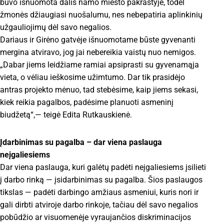
buvo išnuomota dalis namo miesto pakraštyje, todėl
žmonės džiaugiasi nuošalumu, nes nebepatiria aplinkinių
užgauliojimų dėl savo negalios.
Dariaus ir Girėno gatvėje išnuomotame būste gyvenanti
mergina atviravo, jog jai nebereikia vaistų nuo nemigos.
„Dabar jiems leidžiame ramiai apsiprasti su gyvenamąja
vieta, o vėliau ieškosime užimtumo. Dar tik prasidėjo
antras projekto mėnuo, tad stebėsime, kaip jiems sekasi,
kiek reikia pagalbos, padėsime planuoti asmeninį
biudžetą“,— teigė Edita Rutkauskienė.
Įdarbinimas su pagalba – dar viena paslauga
neįgaliesiems
Dar viena paslauga, kuri galėtų padėti neįgaliesiems įsilieti
į darbo rinką — įsidarbinimas su pagalba. Šios paslaugos
tikslas — padėti darbingo amžiaus asmeniui, kuris nori ir
gali dirbti atviroje darbo rinkoje, tačiau dėl savo negalios
pobūdžio ar visuomenėje vyraujančios diskriminacijos