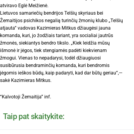
atviravo Eglė Meižienė.
Lietuvos samariečių bendrijos Telšių skyriaus bei
Žemaitijos psichikos negalią turinčių žmonių klubo „Telšių
atjauta“ vadovas Kazimieras Mitkus džiaugėsi jauna
komanda, kuri, jo žodžiais tariant, yra socialiai jautrūs
žmonės, siekiantys bendro tikslo. „Kiek leidžia mūsų
išmonė ir jėgos, tiek stengiamės padėti kiekvienam
žmogui. Vienas to nepadarysi, todėl džiaugiuosi
susibūrusia bendraminčių komanda, kuri bendromis
jėgomis ieškos būdų, kaip padaryti, kad dar būtų geriau“,—
sakė Kazimieras Mitkus.
“Kalvotoji Žemaitija” inf.
Taip pat skaitykite: