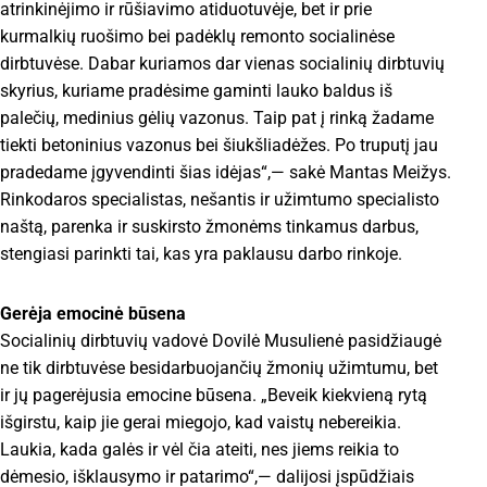
atrinkinėjimo ir rūšiavimo atiduotuvėje, bet ir prie
kurmalkių ruošimo bei padėklų remonto socialinėse
dirbtuvėse. Dabar kuriamos dar vienas socialinių dirbtuvių
skyrius, kuriame pradėsime gaminti lauko baldus iš
palečių, medinius gėlių vazonus. Taip pat į rinką žadame
tiekti betoninius vazonus bei šiukšliadėžes. Po truputį jau
pradedame įgyvendinti šias idėjas“,— sakė Mantas Meižys.
Rinkodaros specialistas, nešantis ir užimtumo specialisto
naštą, parenka ir suskirsto žmonėms tinkamus darbus,
stengiasi parinkti tai, kas yra paklausu darbo rinkoje.
Gerėja emocinė būsena
Socialinių dirbtuvių vadovė Dovilė Musulienė pasidžiaugė
ne tik dirbtuvėse besidarbuojančių žmonių užimtumu, bet
ir jų pagerėjusia emocine būsena. „Beveik kiekvieną rytą
išgirstu, kaip jie gerai miegojo, kad vaistų nebereikia.
Laukia, kada galės ir vėl čia ateiti, nes jiems reikia to
dėmesio, išklausymo ir patarimo“,— dalijosi įspūdžiais