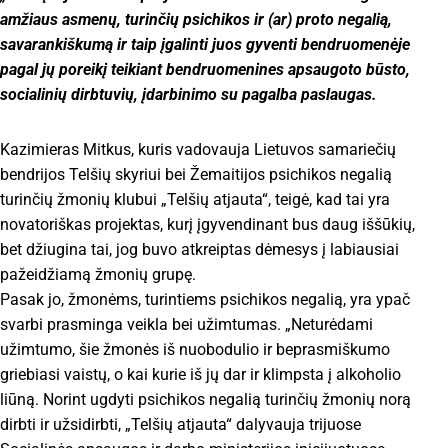
amžiaus asmenų, turinčių psichikos ir (ar) proto negalią,
savarankiškumą ir taip įgalinti juos gyventi bendruomenėje
pagal jų poreikį teikiant bendruomenines apsaugoto būsto,
socialinių dirbtuvių, įdarbinimo su pagalba paslaugas.
Kazimieras Mitkus, kuris vadovauja Lietuvos samariečių
bendrijos Telšių skyriui bei Žemaitijos psichikos negalią
turinčių žmonių klubui „Telšių atjauta“, teigė, kad tai yra
novatoriškas projektas, kurį įgyvendinant bus daug iššūkių,
bet džiugina tai, jog buvo atkreiptas dėmesys į labiausiai
pažeidžiamą žmonių grupę.
Pasak jo, žmonėms, turintiems psichikos negalią, yra ypač
svarbi prasminga veikla bei užimtumas. „Neturėdami
užimtumo, šie žmonės iš nuobodulio ir beprasmiškumo
griebiasi vaistų, o kai kurie iš jų dar ir klimpsta į alkoholio
liūną. Norint ugdyti psichikos negalią turinčių žmonių norą
dirbti ir užsidirbti, „Telšių atjauta“ dalyvauja trijuose