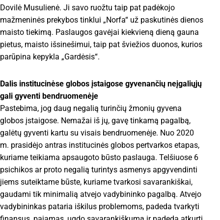
Dovilė Musulienė. Ji savo ruožtu taip pat padėkojo
mažmeninės prekybos tinklui „Norfa“ už paskutinės dienos
maisto tiekimą. Paslaugos gavėjai kiekvieną dieną gauna
pietus, maisto išsinešimui, taip pat šviežios duonos, kurios
parūpina kepykla „Gardėsis“.
Dalis institucinėse globos įstaigose gyvenančių neįgaliųjų
gali gyventi bendruomenėje
Pastebima, jog daug negalią turinčių žmonių gyvena
globos įstaigose. Nemažai iš jų, gavę tinkamą pagalbą,
galėtų gyventi kartu su visais bendruomenėje. Nuo 2020
m. prasidėjo antras institucinės globos pertvarkos etapas,
kuriame teikiama apsaugoto būsto paslauga. Telšiuose 6
psichikos ar proto negalią turintys asmenys apgyvendinti
jiems suteiktame būste, kuriame tvarkosi savarankiškai,
gaudami tik minimalią atvejo vadybininko pagalbą. Atvejo
vadybininkas pataria iškilus problemoms, padeda tvarkyti
finansus, pajamas, ugdo savarankiškumą ir padeda atkurti