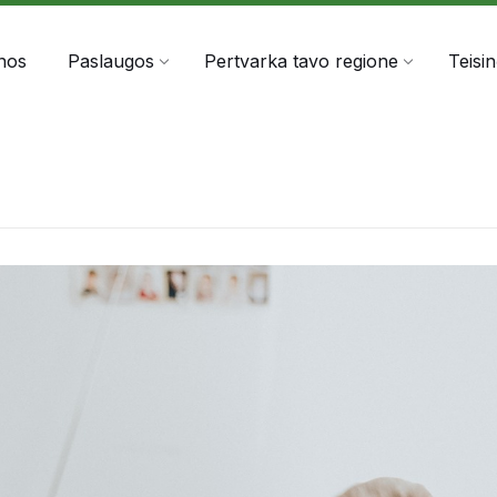
303060
info@anta.lt
nos
Paslaugos
Pertvarka tavo regione
Teisi