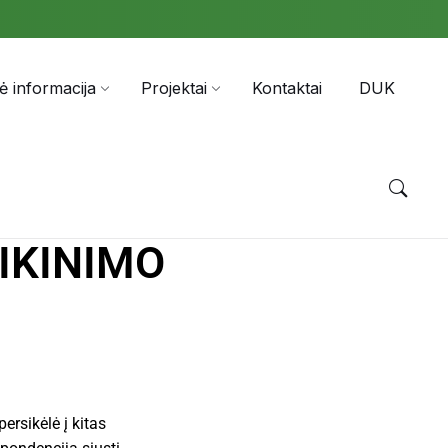
nė informacija
Projektai
Kontaktai
DUK
IKINIMO
rsikėlė į kitas