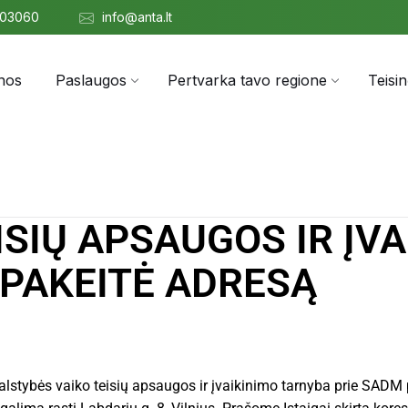
303060
info@anta.lt
nos
Paslaugos
Pertvarka tavo regione
Teisi
SIŲ APSAUGOS IR ĮVA
PAKEITĖ ADRESĄ
lstybės vaiko teisių apsaugos ir įvaikinimo tarnyba prie SADM pe