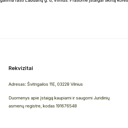
 galima rasti Labdarių g. 8, Vilnius. Prašome Įstaigai skirtą kore
Rekvizitai
Adresas: Švitrigailos 11E, 03228 Vilnius
Duomenys apie įstaigą kaupiami ir saugomi Juridinių
asmenų registre, kodas 191676548