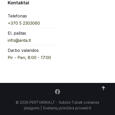
Kontaktai
Telefonas
+370 5 2303060
El. paštas
info@anta.lt
Darbo valandos
Pir - Pen, 8:00 - 17:00
© 2026 PERTVARKA.LT - Sukūrė Tobalt
svetainės
įstaigoms
| Svetainių priežiūra proweb.lt