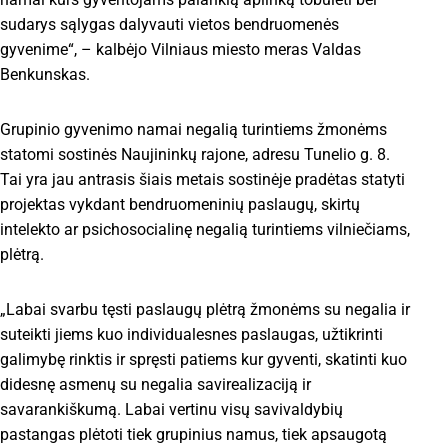
sudarys sąlygas dalyvauti vietos bendruomenės
gyvenime“, – kalbėjo Vilniaus miesto meras Valdas
Benkunskas.
Grupinio gyvenimo namai negalią turintiems žmonėms
statomi sostinės Naujininkų rajone, adresu Tunelio g. 8.
Tai yra jau antrasis šiais metais sostinėje pradėtas statyti
projektas vykdant bendruomeninių paslaugų, skirtų
intelekto ar psichosocialinę negalią turintiems vilniečiams,
plėtrą.
„Labai svarbu tęsti paslaugų plėtrą žmonėms su negalia ir
suteikti jiems kuo individualesnes paslaugas, užtikrinti
galimybę rinktis ir spręsti patiems kur gyventi, skatinti kuo
didesnę asmenų su negalia savirealizaciją ir
savarankiškumą. Labai vertinu visų savivaldybių
pastangas plėtoti tiek grupinius namus, tiek apsaugotą