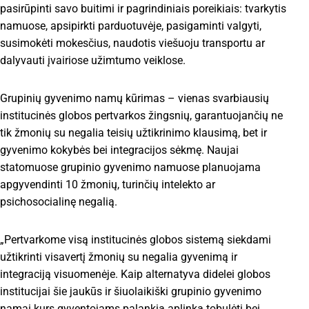
pasirūpinti savo buitimi ir pagrindiniais poreikiais: tvarkytis
namuose, apsipirkti parduotuvėje, pasigaminti valgyti,
susimokėti mokesčius, naudotis viešuoju transportu ar
dalyvauti įvairiose užimtumo veiklose.
Grupinių gyvenimo namų kūrimas – vienas svarbiausių
institucinės globos pertvarkos žingsnių, garantuojančių ne
tik žmonių su negalia teisių užtikrinimo klausimą, bet ir
gyvenimo kokybės bei integracijos sėkmę. Naujai
statomuose grupinio gyvenimo namuose planuojama
apgyvendinti 10 žmonių, turinčių intelekto ar
psichosocialinę negalią.
„Pertvarkome visą institucinės globos sistemą siekdami
užtikrinti visavertį žmonių su negalia gyvenimą ir
integraciją visuomenėje. Kaip alternatyva didelei globos
institucijai šie jaukūs ir šiuolaikiški grupinio gyvenimo
namai kurs gyventojams palankią aplinką tobulėti bei