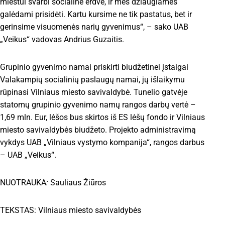
miestui svarbi socialinė erdvė, ir mes džiaugiamės
galėdami prisidėti. Kartu kursime ne tik pastatus, bet ir
gerinsime visuomenės narių gyvenimus“, – sako UAB
„Veikus“ vadovas Andrius Guzaitis.
Grupinio gyvenimo namai priskirti biudžetinei įstaigai
Valakampių socialinių paslaugų namai, jų išlaikymu
rūpinasi Vilniaus miesto savivaldybė. Tunelio gatvėje
statomų grupinio gyvenimo namų rangos darbų vertė –
1,69 mln. Eur, lėšos bus skirtos iš ES lėšų fondo ir Vilniaus
miesto savivaldybės biudžeto. Projekto administravimą
vykdys UAB „Vilniaus vystymo kompanija“, rangos darbus
– UAB „Veikus“.
NUOTRAUKA
:
Sauliaus Žiūros
TEKSTAS: Vilniaus miesto savivaldybės