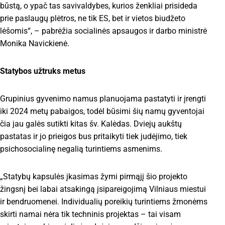
būstą, o ypač tas savivaldybes, kurios ženkliai prisideda
prie paslaugų plėtros, ne tik ES, bet ir vietos biudžeto
lėšomis“, – pabrėžia socialinės apsaugos ir darbo ministrė
Monika Navickienė.
Statybos užtruks metus
Grupinius gyvenimo namus planuojama pastatyti ir įrengti
iki 2024 metų pabaigos, todėl būsimi šių namų gyventojai
čia jau galės sutikti kitas šv. Kalėdas. Dviejų aukštų
pastatas ir jo prieigos bus pritaikyti tiek judėjimo, tiek
psichosocialinę negalią turintiems asmenims.
„Statybų kapsulės įkasimas žymi pirmąjį šio projekto
žingsnį bei labai atsakingą įsipareigojimą Vilniaus miestui
ir bendruomenei. Individualių poreikių turintiems žmonėms
skirti namai nėra tik techninis projektas – tai visam