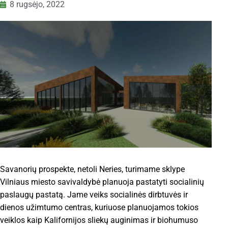
8 rugsėjo, 2022
Savanorių prospekte, netoli Neries, turimame sklype
Vilniaus miesto savivaldybė planuoja pastatyti socialinių
paslaugų pastatą. Jame veiks socialinės dirbtuvės ir
dienos užimtumo centras, kuriuose planuojamos tokios
veiklos kaip Kalifornijos sliekų auginimas ir biohumuso