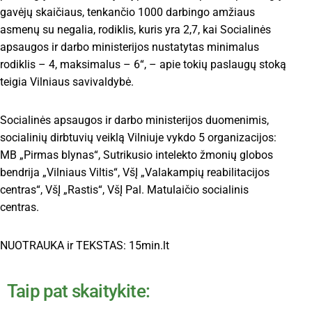
gavėjų skaičiaus, tenkančio 1000 darbingo amžiaus
asmenų su negalia, rodiklis, kuris yra 2,7, kai Socialinės
apsaugos ir darbo ministerijos nustatytas minimalus
rodiklis – 4, maksimalus – 6“, – apie tokių paslaugų stoką
teigia Vilniaus savivaldybė.
Socialinės apsaugos ir darbo ministerijos duomenimis,
socialinių dirbtuvių veiklą Vilniuje vykdo 5 organizacijos:
MB „Pirmas blynas“, Sutrikusio intelekto žmonių globos
bendrija „Vilniaus Viltis“, VšĮ „Valakampių reabilitacijos
centras“, VšĮ „Rastis“, VšĮ Pal. Matulaičio socialinis
centras.
NUOTRAUKA ir TEKSTAS: 15min.lt
Taip pat skaitykite: