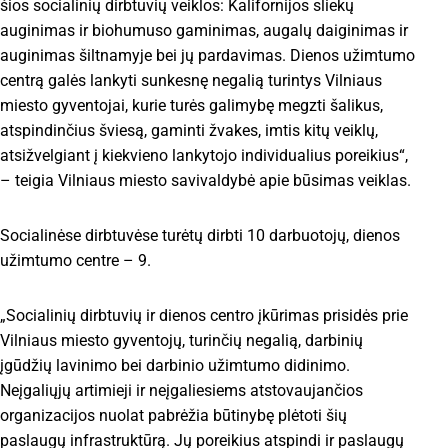
šios socialinių dirbtuvių veiklos: Kalifornijos sliekų
auginimas ir biohumuso gaminimas, augalų daiginimas ir
auginimas šiltnamyje bei jų pardavimas. Dienos užimtumo
centrą galės lankyti sunkesnę negalią turintys Vilniaus
miesto gyventojai, kurie turės galimybę megzti šalikus,
atspindinčius šviesą, gaminti žvakes, imtis kitų veiklų,
atsižvelgiant į kiekvieno lankytojo individualius poreikius“,
– teigia Vilniaus miesto savivaldybė apie būsimas veiklas.
Socialinėse dirbtuvėse turėtų dirbti 10 darbuotojų, dienos
užimtumo centre – 9.
„Socialinių dirbtuvių ir dienos centro įkūrimas prisidės prie
Vilniaus miesto gyventojų, turinčių negalią, darbinių
įgūdžių lavinimo bei darbinio užimtumo didinimo.
Neįgaliųjų artimieji ir neįgaliesiems atstovaujančios
organizacijos nuolat pabrėžia būtinybę plėtoti šių
paslaugų infrastruktūrą. Jų poreikius atspindi ir paslaugų