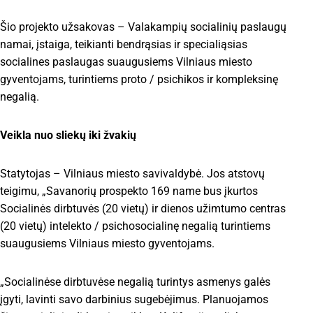
Šio projekto užsakovas – Valakampių socialinių paslaugų
namai, įstaiga, teikianti bendrąsias ir specialiąsias
socialines paslaugas suaugusiems Vilniaus miesto
gyventojams, turintiems proto / psichikos ir kompleksinę
negalią.
Veikla nuo sliekų iki žvakių
Statytojas – Vilniaus miesto savivaldybė. Jos atstovų
teigimu, „Savanorių prospekto 169 name bus įkurtos
Socialinės dirbtuvės (20 vietų) ir dienos užimtumo centras
(20 vietų) intelekto / psichosocialinę negalią turintiems
suaugusiems Vilniaus miesto gyventojams.
„Socialinėse dirbtuvėse negalią turintys asmenys galės
įgyti, lavinti savo darbinius sugebėjimus. Planuojamos