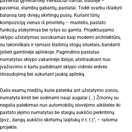
pavieniai gyvenamieji vienbučiai namai, šiaurėje –
pavieniai, stambių gabaritų, pastatai. Todėl svarbu išlaikyti
balansą tarp dviejų skirtingų pusių. Kuriant tūrių
kompoziciją vienas iš prioritetų – mastelis, pastato
funkcijų atskyrimas bei ryšys su gamta. Projektuojamo
sklypo užstatymas suvokiamas kaip moderni architektūra,
su lakoniškais ir ramiais šlaitinių stogų siluetais, bandanti
įsilieti gamtinėje aplinkoje. Pagrindinis pastatas
numatytas sklypo vakarinėje dalyje, atsitraukiant nuo
įvažiavimo ir kartu padidinant sklypo vidinės erdvės
išnaudojimą bei sukuriant jaukią aplinką.
Dalis esamų medžių, kurie patenka ant užstatymo zonos,
numatyta kirsti bei sodinami nauji augalai (…) Žmonių su
negalia patekimas nuo automobilių stovėjimo aikštelės iki
pastato įėjimo numatytas be staigių aukščio perkritimų
(pvz., dangų aukščio skirtumų laiptukų ir t. t.)“, – rašoma
projekte.