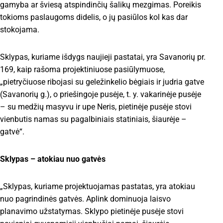
gamyba ar šviesą atspindinčių šalikų mezgimas. Poreikis
tokioms paslaugoms didelis, o jų pasiūlos kol kas dar
stokojama.
Sklypas, kuriame išdygs naujieji pastatai, yra Savanorių pr.
169, kaip rašoma projektiniuose pasiūlymuose,
„pietryčiuose ribojasi su geležinkelio bėgiais ir judria gatve
(Savanorių g.), o priešingoje pusėje, t. y. vakarinėje pusėje
– su medžių masyvu ir upe Neris, pietinėje pusėje stovi
vienbutis namas su pagalbiniais statiniais, šiaurėje –
gatvė“.
Sklypas – atokiau nuo gatvės
„Sklypas, kuriame projektuojamas pastatas, yra atokiau
nuo pagrindinės gatvės. Aplink dominuoja laisvo
planavimo užstatymas. Sklypo pietinėje pusėje stovi