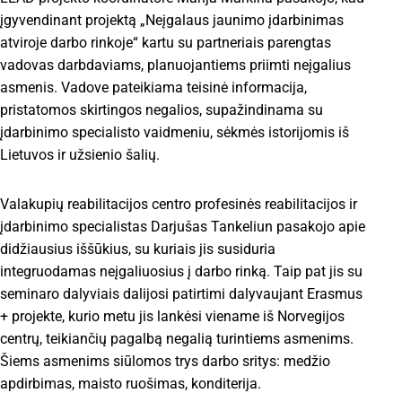
įgyvendinant projektą „Neįgalaus jaunimo įdarbinimas
atviroje darbo rinkoje“ kartu su partneriais parengtas
vadovas darbdaviams, planuojantiems priimti neįgalius
asmenis. Vadove pateikiama teisinė informacija,
pristatomos skirtingos negalios, supažindinama su
įdarbinimo specialisto vaidmeniu, sėkmės istorijomis iš
Lietuvos ir užsienio šalių.
Valakupių reabilitacijos centro profesinės reabilitacijos ir
įdarbinimo specialistas Darjušas Tankeliun pasakojo apie
didžiausius iššūkius, su kuriais jis susiduria
integruodamas neįgaliuosius į darbo rinką. Taip pat jis su
seminaro dalyviais dalijosi patirtimi dalyvaujant Erasmus
+ projekte, kurio metu jis lankėsi viename iš Norvegijos
centrų, teikiančių pagalbą negalią turintiems asmenims.
Šiems asmenims siūlomos trys darbo sritys: medžio
apdirbimas, maisto ruošimas, konditerija.