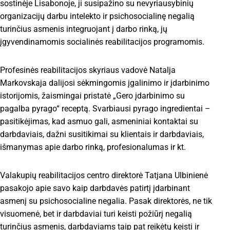
sostinėje Lisabonoje, ji susipažino su nevyriausybinių
organizacijų darbu intelekto ir psichosocialinę negalią
turinčius asmenis integruojant į darbo rinką, jų
įgyvendinamomis socialinės reabilitacijos programomis.
Profesinės reabilitacijos skyriaus vadovė Natalja
Markovskaja dalijosi sėkmingomis įgalinimo ir įdarbinimo
istorijomis, žaismingai pristatė „Gero įdarbinimo su
pagalba pyrago“ receptą. Svarbiausi pyrago ingredientai –
pasitikėjimas, kad asmuo gali, asmeniniai kontaktai su
darbdaviais, dažni susitikimai su klientais ir darbdaviais,
išmanymas apie darbo rinką, profesionalumas ir kt.
Valakupių reabilitacijos centro direktorė Tatjana Ulbinienė
pasakojo apie savo kaip darbdavės patirtį įdarbinant
asmenį su psichosocialine negalia. Pasak direktorės, ne tik
visuomenė, bet ir darbdaviai turi keisti požiūrį negalią
turinčius asmenis, darbdaviams taip pat reikėtų keisti ir