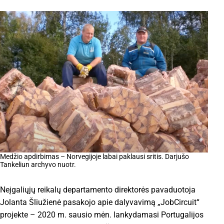
Medžio apdirbimas – Norvegijoje labai paklausi sritis. Darjušo
Tankeliun archyvo nuotr.
Neįgaliųjų reikalų departamento direktorės pavaduotoja
Jolanta Šliužienė pasakojo apie dalyvavimą „JobCircuit“
projekte – 2020 m. sausio mėn. lankydamasi Portugalijos