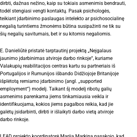
dirbti, dažnas nežino, kaip su tokiais asmenimis bendrauti,
todėl stengiasi vengti kontaktų. Pasak psichologės,
teikiant įdarbinimo paslaugas intelekto ar psichosocialinę
negalią turintiems žmonėms būtina susipažinti ne tik su
šių negalių savitumais, bet ir su kitomis negaliomis.
E. Danieliūtė pristatė tarptautinį projektą „Neįgalaus
jaunimo įdarbinimas atviroje darbo rinkoje“, kuriame
Valakupių reabilitacijos centras kartu su partneriais iš
Portugalijos ir Rumunijos išbando Didžiojoje Britanijoje
išplėtotą remiamo įdarbinimo (angl. „supported
employment“) modelį. Taikant šį modelį ribotų galių
asmenims parenkama jiems tinkamiausia veikla ir
identifikuojama, kokios jiems pagalbos reikia, kad jie
galėtų įsidarbinti, dirbti ir išlaikyti darbo vietą atviroje
darbo rinkoje.
LEAD projekto koordinatorė Marija Markina pasakojo, kad