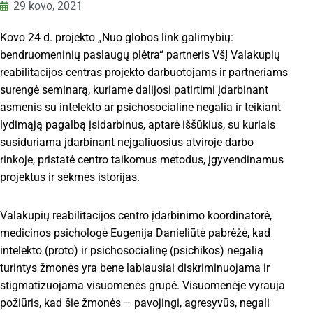
29 kovo, 2021
Kovo 24 d. projekto „Nuo globos link galimybių:
bendruomeninių paslaugų plėtra“ partneris VšĮ Valakupių
reabilitacijos centras projekto darbuotojams ir partneriams
surengė seminarą, kuriame dalijosi patirtimi įdarbinant
asmenis su intelekto ar psichosocialine negalia ir teikiant
lydimąją pagalbą įsidarbinus, aptarė iššūkius, su kuriais
susiduriama įdarbinant neįgaliuosius atviroje darbo
rinkoje, pristatė centro taikomus metodus, įgyvendinamus
projektus ir sėkmės istorijas.
Valakupių reabilitacijos centro įdarbinimo koordinatorė,
medicinos psichologė Eugenija Danieliūtė pabrėžė, kad
intelekto (proto) ir psichosocialinę (psichikos) negalią
turintys žmonės yra bene labiausiai diskriminuojama ir
stigmatizuojama visuomenės grupė. Visuomenėje vyrauja
požiūris, kad šie žmonės – pavojingi, agresyvūs, negali