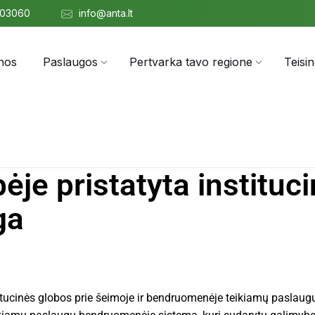
303060
info@anta.lt
nos
Paslaugos
Pertvarka tavo regione
Teisi
ėje pristatyta instituc
ga
itucinės globos prie šeimoje ir bendruomenėje teikiamų paslaug