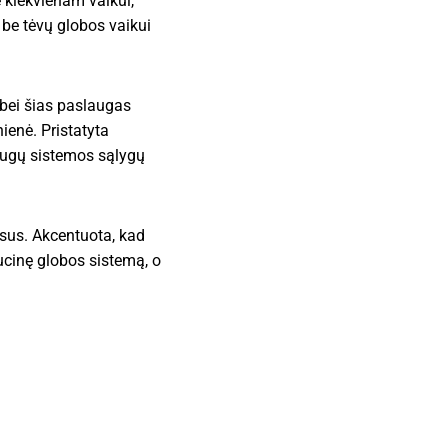
 kiekvienam vaikui,
 be tėvų globos vaikui
 bei šias paslaugas
ienė. Pristatyta
laugų sistemos sąlygų
esus. Akcentuota, kad
ucinę globos sistemą, o