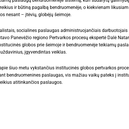
kiamų paslaugų bendruomenėje sistemą, kuri sudarytų galimybę
oreikius ir būtiną pagalbą bendruomenėje, o kiekvienam likusiam
kios nesant – įtėvių, globėjų šeimoje.
ialistais, socialines paslaugas administruojančiais darbuotojais
skutavo Panevėžio regiono Pertvarkos procesų ekspertė Dalė Natan
institucinės globos prie šeimoje ir bendruomenėje teikiamų pas
 uždavinius, įgyvendintas veiklas.
 apie šiuo metu vykstančius institucinės globos pertvarkos proc
nant bendruomenines paslaugas, vis mažiau vaikų pateks į instit
ikius atitinkančios paslaugos.