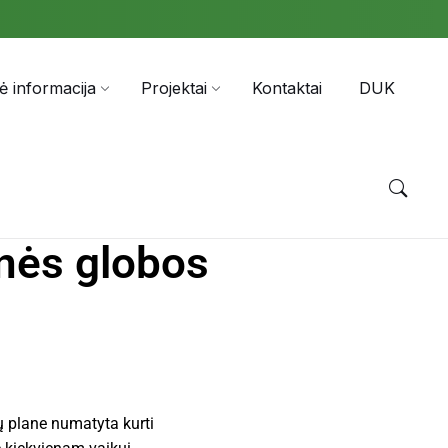
nė informacija
Projektai
Kontaktai
DUK
inės globos
ų plane numatyta kurti