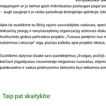
kompleksiškai tei
neįgaliajam ar jo šeimai gauti individualias paslaugas pagal p
– augti saugioje ir jo raidai palankioje biologinėje aplinkoje, to
Apie tai susitikime su Biržų rajono savivaldybės vadovais, spec
teikiančių įstaigų ir nevyriausybinių organizacijų atstovais di
Institucinės globos pertvarkos projekto „Tvaraus perėjimo nuo 
sukūrimas Lietuvoje” eiga, plačiau kalbėta apie projekto tikslus,
Susitikimo dalyviai išsakė savo pastebėjimus, įžvalgas, požiūrį
keičiant įsigalėjusias visuomenėje neigiamas nuostatas, stipri
patekusiems ir vaikus priėmusioms šeimoms bus teikiamos pore
Taip pat skaitykite: