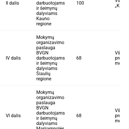
VšĮ
II dalis
darbuotojams
100
„Konsu
ir šeimynų
dalyviams
Kauno
regione
Mokymų
organizavimo
paslauga
BVGN
VšĮ Ko
IV dalis
darbuotojams
68
progr
ir šeimynų
mokym
dalyviams
Šiaulių
regione
Mokymų
organizavimo
paslauga
BVGN
VšĮ Ko
darbuotojams
VI dalis
68
progr
ir šeimynų
mokym
dalyviams
Marijampolės