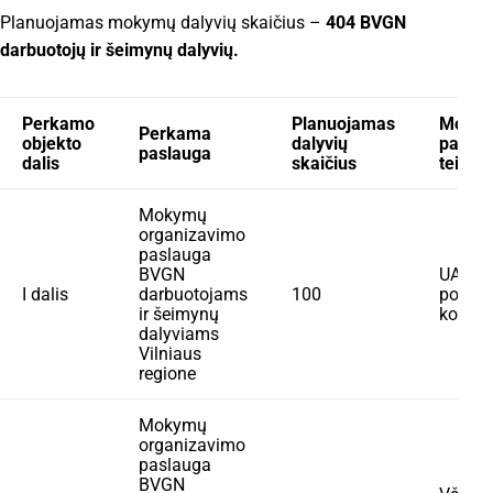
Planuojamas mokymų dalyvių skaičius –
404
BVGN
darbuotojų ir šeimynų dalyvių.
Perkamo
Planuojamas
Moky
Perkama
objekto
dalyvių
pasla
paslauga
dalis
skaičius
teikėj
Mokymų
organizavimo
paslauga
BVGN
UAB „
I dalis
darbuotojams
100
pokyči
ir šeimynų
konsul
dalyviams
Vilniaus
regione
Mokymų
organizavimo
paslauga
BVGN