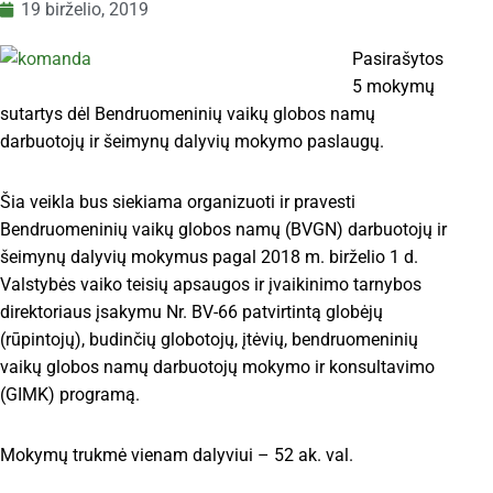
19 birželio, 2019
Pasirašytos
5 mokymų
sutartys dėl Bendruomeninių vaikų globos namų
darbuotojų ir šeimynų dalyvių mokymo paslaugų.
Šia veikla bus siekiama organizuoti ir pravesti
Bendruomeninių vaikų globos namų (BVGN) darbuotojų ir
šeimynų dalyvių mokymus pagal 2018 m. birželio 1 d.
Valstybės vaiko teisių apsaugos ir įvaikinimo tarnybos
direktoriaus įsakymu Nr. BV-66 patvirtintą globėjų
(rūpintojų), budinčių globotojų, įtėvių, bendruomeninių
vaikų globos namų darbuotojų mokymo ir konsultavimo
(GIMK) programą.
Mokymų trukmė vienam dalyviui – 52 ak. val.