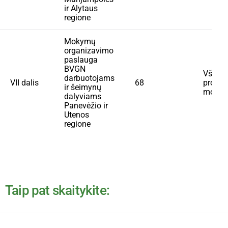
ir Alytaus
regione
Mokymų
organizavimo
paslauga
BVGN
VšĮ Ko
darbuotojams
VII dalis
68
progr
ir šeimynų
mokym
dalyviams
Panevėžio ir
Utenos
regione
Taip pat skaitykite: