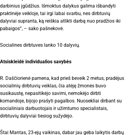
darbinius įgūdžius. Išmoktus dalykus galima išbandyti
praktinėje veikloje, tai irgi labai svarbu, nes dirbtuvių
dalyviai supranta, ką reiškia atlikti darbą nuo pradžios iki
pabaigos“, – sako pašnekovė.
Socialines dirbtuves lanko 10 dalyvių.
Atsiskleidė individualios savybės
R. Daščiorienė pamena, kad prieš beveik 2 metus, pradėjus
socialinių dirbtuvių veiklas, čia atėję žmonės buvo
susikaustę, nepasitikėjo savimi, nemokėjo dirbti
komandoje, bijojo prašyti pagalbos. Nuosekliai dirbant su
socialiniais darbuotojais ir užimtumo specialistais,
dirbtuvių dalyviai tiesiog sužydėjo.
Štai Mantas, 23-ejų vaikinas, dabar jau geba laikytis darbų