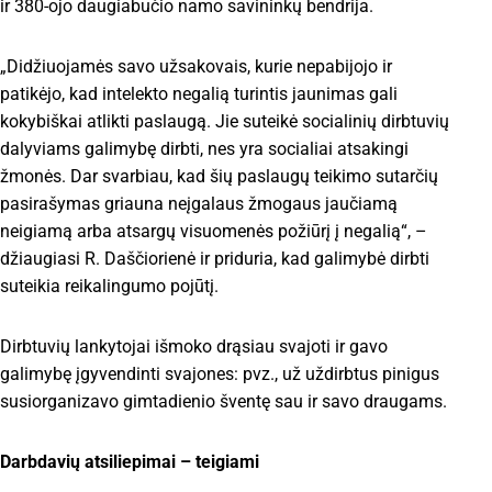
ir 380-ojo daugiabučio namo savininkų bendrija.
„Didžiuojamės savo užsakovais, kurie nepabijojo ir
patikėjo, kad intelekto negalią turintis jaunimas gali
kokybiškai atlikti paslaugą. Jie suteikė socialinių dirbtuvių
dalyviams galimybę dirbti, nes yra socialiai atsakingi
žmonės. Dar svarbiau, kad šių paslaugų teikimo sutarčių
pasirašymas griauna neįgalaus žmogaus jaučiamą
neigiamą arba atsargų visuomenės požiūrį į negalią“, –
džiaugiasi R. Daščiorienė ir priduria, kad galimybė dirbti
suteikia reikalingumo pojūtį.
Dirbtuvių lankytojai išmoko drąsiau svajoti ir gavo
galimybę įgyvendinti svajones: pvz., už uždirbtus pinigus
susiorganizavo gimtadienio šventę sau ir savo draugams.
Darbdavių atsiliepimai – teigiami