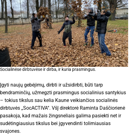
Socialinėse dirbtuvėse ir dirba, ir kuria prasmingus.
Įgyti naujų gebėjimų, dirbti ir užsidirbti, būti tarp
bendraminčių, užmegzti prasmingus socialinius santykius
– tokius tikslus sau kelia Kaune veikiančios socialinės
dirbtuvės „SocACTIVA“. VšĮ direktorė Raminta Daščiorienė
pasakoja, kad mažais žingsneliais galima pasiekti net ir
sudėtingiausius tikslus bei įgyvendinti tolimiausias
svajones.