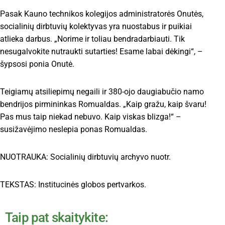
Pasak Kauno technikos kolegijos administratorės Onutės,
socialinių dirbtuvių kolektyvas yra nuostabus ir puikiai
atlieka darbus. „Norime ir toliau bendradarbiauti. Tik
nesugalvokite nutraukti sutarties! Esame labai dėkingi“, –
šypsosi ponia Onutė.
Teigiamų atsiliepimų negaili ir 380-ojo daugiabučio namo
bendrijos pirmininkas Romualdas. „Kaip gražu, kaip švaru!
Pas mus taip niekad nebuvo. Kaip viskas blizga!“ –
susižavėjimo neslepia ponas Romualdas.
NUOTRAUKA: Socialinių dirbtuvių archyvo nuotr.
TEKSTAS: Institucinės globos pertvarkos.
Taip pat skaitykite: