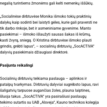
negalią turintiems žmonėms gali kelti nemenkų iššūkių.
„Socialinėse dirbtuvėse Monika išmoko tokių praktinių
dalykų kaip sodinti bei laistyti gėles, kurie gali praversti ne
tik darbo rinkoje, bet ir asmeniniame gyvenime. Manto
pasiekimai – išmoko išlaužyti sausas šakas iš krūmų,
kasti žvyrą, sniegą. O Kristina dirbtuvėse išmoko plauti
grindis, grėbti lapus“, – socialinių dirbtuvių „SocACTIVA“
dalyvių pasiekimais džiaugiasi direktorė.
Pasijunta reikalingi
Socialinių dirbtuvių teikiama paslauga – aplinkos ir
patalpų tvarkymas. Dirbtuvių dalyviai sugrėbsto lapus, ravi
šaligatvių tarpuose augančias žoles, plauna laiptines,
šluoja takus. „SocACTIVA“ yra pasirašiusi paslaugų
teikimo sutartis su UAB „Alsveja“, Kauno technikos kolegija