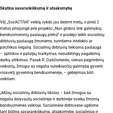
Skatina savarankiškumą ir atsakomybę
VšĮ „SocACTIVA“ veiklą vykdo jau dešimt metų, o prieš 2
metus prisijungė prie projekto „Nuo globos link galimybių:
bendruomeninių paslaugų plėtra“ ir pradėjo teikti socialinių
dirbtuvių paslaugą žmonėms, turintiems intelekto ar
psichikos negalią. Socialinių dirbtuvių teikiama paslauga
– aplinkos ir patalpų tvarkymas, nesudėtingų pagalbinių
darbų atlikimas. Pasak R. Daščiorienės, vienas pagrindinių
veiksnių, žmogui su negalia suteikiančių galimybę gyventi
visavertį gyvenimą bendruomenėje, – gebėjimas būti
veikliam.
„Mūsų socialinių dirbtuvių tikslas – kad žmogus su
negalia dalyvautų socialinėje ir darbinėje sveikų žmonių
bendruomenės veikloje. Socialinėse dirbtuvėse ugdome
tam būtiną savarankiškumą, atsakomybę, socialinius ir