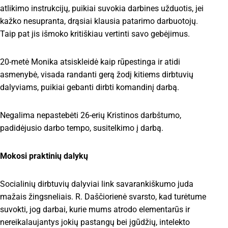
atlikimo instrukcijų, puikiai suvokia darbines užduotis, jei
kažko nesupranta, drąsiai klausia patarimo darbuotojų.
Taip pat jis išmoko kritiškiau vertinti savo gebėjimus.
20-metė Monika atsiskleidė kaip rūpestinga ir atidi
asmenybė, visada randanti gerą žodį kitiems dirbtuvių
dalyviams, puikiai gebanti dirbti komandinį darbą.
Negalima nepastebėti 26-erių Kristinos darbštumo,
padidėjusio darbo tempo, susitelkimo į darbą.
Mokosi praktinių dalykų
Socialinių dirbtuvių dalyviai link savarankiškumo juda
mažais žingsneliais. R. Daščiorienė svarsto, kad turėtume
suvokti, jog darbai, kurie mums atrodo elementarūs ir
nereikalaujantys jokių pastangų bei įgūdžių, intelekto