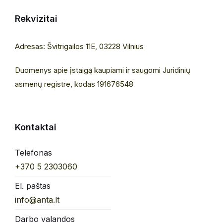
Rekvizitai
Adresas: Švitrigailos 11E, 03228 Vilnius
Duomenys apie įstaigą kaupiami ir saugomi Juridinių
asmenų registre, kodas 191676548
Kontaktai
Telefonas
+370 5 2303060
El. paštas
info@anta.lt
Darbo valandos