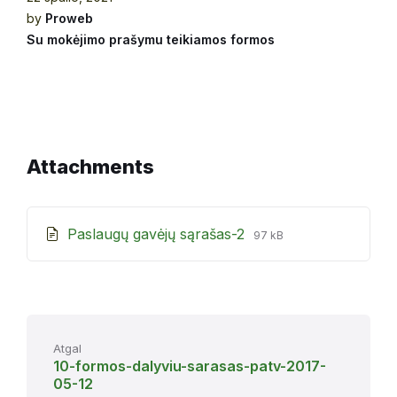
by
Proweb
Su mokėjimo prašymu teikiamos formos
Attachments
File
File
Paslaugų gavėjų sąrašas-2
97 kB
extension:
size:
doc
Atgal
10-formos-dalyviu-sarasas-patv-2017-
05-12