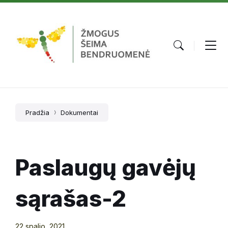
Skip
Skip
Skip
to
to
to
content
main
footer
navigation
Pradžia
Dokumentai
Paslaugų gavėjų
sąrašas-2
22 spalio, 2021