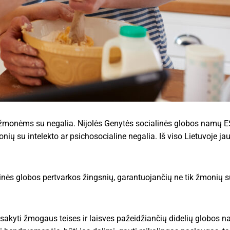
ti žmonėms su negalia. Nijolės Genytės socialinės globos namų 
su intelekto ar psichosocialine negalia. Iš viso Lietuvoje jau
ės globos pertvarkos žingsnių, garantuojančių ne tik žmonių su
isakyti žmogaus teises ir laisves pažeidžiančių didelių globos n