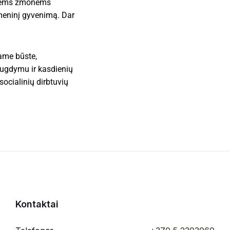
ntiems žmonėms
omeninį gyvenimą. Dar
ame būste,
 ugdymu ir kasdienių
ocialinių dirbtuvių
Kontaktai