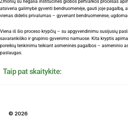
Žmonių su negalia institucinės globos pertvarkos procesas ap
atsiveria galimybė gyventi bendruomenėje, gauti joje pagalbą, at
vienas didelis privalumas – gyvenant bendruomenėse, ugdoma
Viena iš šio proceso krypčių – su apgyvendinimu susijusių pasl
savarankiško ir grupinio gyvenimo namuose. Kita kryptis apim
poreikių tenkinimu teikiant asmeninės pagalbos – asmeninio asi
paslaugas.
Taip pat skaitykite:
© 2026