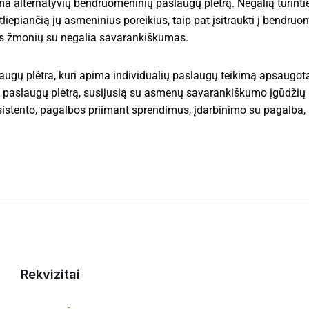
ima alternatyvių bendruomeninių paslaugų plėtrą. Negalią turi
liepiančią jų asmeninius poreikius, taip pat įsitraukti į bendru
s žmonių su negalia savarankiškumas.
augų plėtra, kuri apima individualių paslaugų teikimą apsaugot
a paslaugų plėtrą, susijusią su asmenų savarankiškumo įgūdžių
stento, pagalbos priimant sprendimus, įdarbinimo su pagalba, s
Rekvizitai