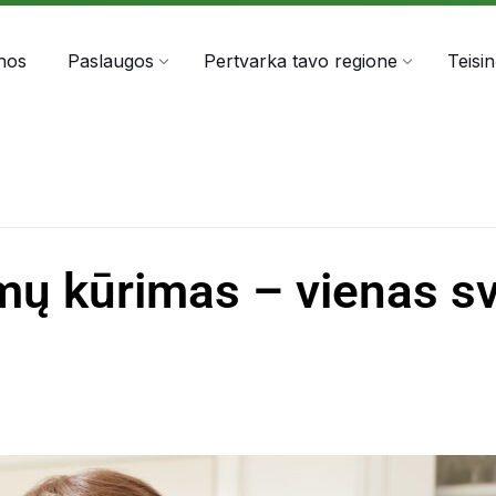
303060
info@anta.lt
nos
Paslaugos
Pertvarka tavo regione
Teisi
ų kūrimas – vienas sv