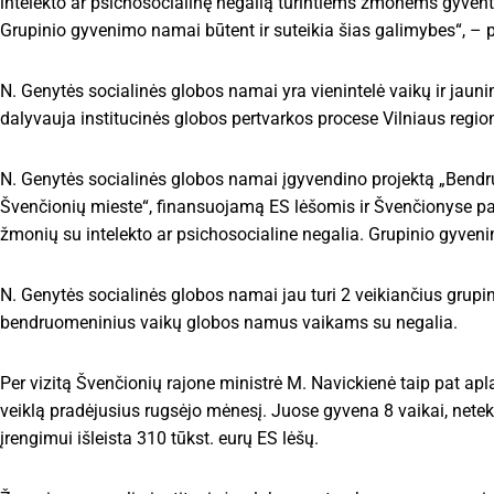
intelekto ar psichosocialinę negalią turintiems žmonėms gyventi
Grupinio gyvenimo namai būtent ir suteikia šias galimybes“, – 
N. Genytės socialinės globos namai yra vienintelė vaikų ir jaun
dalyvauja institucinės globos pertvarkos procese Vilniaus regi
N. Genytės socialinės globos namai įgyvendino projektą „Bend
Švenčionių mieste“, finansuojamą ES lėšomis ir Švenčionyse p
žmonių su intelekto ar psichosocialine negalia. Grupinio gyveni
N. Genytės socialinės globos namai jau turi 2 veikiančius gru
bendruomeninius vaikų globos namus vaikams su negalia.
Per vizitą Švenčionių rajone ministrė M. Navickienė taip pat 
veiklą pradėjusius rugsėjo mėnesį. Juose gyvena 8 vaikai, net
įrengimui išleista 310 tūkst. eurų ES lėšų.