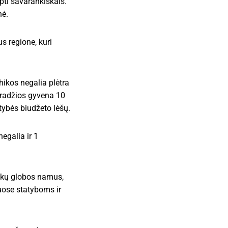
pti savarankiškais.
nė.
s regione, kuri
ikos negalia plėtra
pradžios gyvena 10
tybės biudžeto lėšų.
egalia ir 1
aikų globos namus,
uose statyboms ir