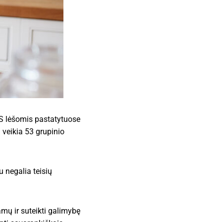
ES lėšomis pastatytuose
 veikia 53 grupinio
 negalia teisių
amų ir suteikti galimybę