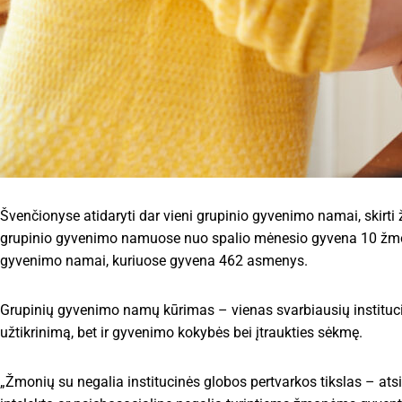
Švenčionyse atidaryti dar vieni grupinio gyvenimo namai, skir
grupinio gyvenimo namuose nuo spalio mėnesio gyvena 10 žmonių 
gyvenimo namai, kuriuose gyvena 462 asmenys.
Grupinių gyvenimo namų kūrimas – vienas svarbiausių institucin
užtikrinimą, bet ir gyvenimo kokybės bei įtraukties sėkmę.
„Žmonių su negalia institucinės globos pertvarkos tikslas – ats