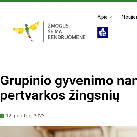
Darbo valandos: Pir - Pen, 8:00 - 17:00
+370 5 2
Apie
Naujie
Grupinio gyvenimo nam
pertvarkos žingsnių
12 gruodžio, 2023