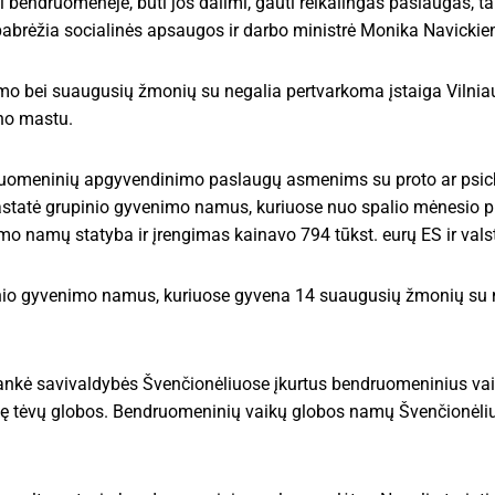
 bendruomenėje, būti jos dalimi, gauti reikalingas paslaugas, ta
pabrėžia socialinės apsaugos ir darbo ministrė Monika Navickie
imo bei suaugusių žmonių su negalia pertvarkoma įstaiga Vilniau
ono mastu.
ruomeninių apgyvendinimo paslaugų asmenims su proto ar psich
astatė grupinio gyvenimo namus, kuriuose nuo spalio mėnesio 
mo namų statyba ir įrengimas kainavo 794 tūkst. eurų ES ir vals
pinio gyvenimo namus, kuriuose gyvena 14 suaugusių žmonių su n
aplankė savivaldybės Švenčionėliuose įkurtus bendruomeninius v
ekę tėvų globos. Bendruomeninių vaikų globos namų Švenčionėli