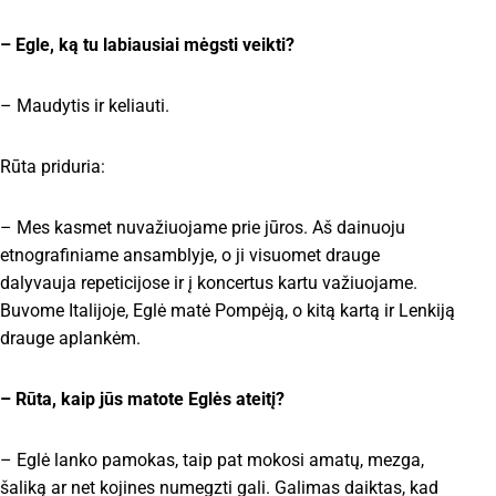
– Egle, ką tu labiausiai mėgsti veikti?
– Maudytis ir keliauti.
Rūta priduria:
– Mes kasmet nuvažiuojame prie jūros. Aš dainuoju
etnografiniame ansamblyje, o ji visuomet drauge
dalyvauja repeticijose ir į koncertus kartu važiuojame.
Buvome Italijoje, Eglė matė Pompėją, o kitą kartą ir Lenkiją
drauge aplankėm.
– Rūta, kaip jūs matote Eglės ateitį?
– Eglė lanko pamokas, taip pat mokosi amatų, mezga,
šaliką ar net kojines numegzti gali. Galimas daiktas, kad