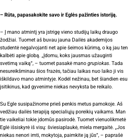
– Rūta, papasakokite savo ir Eglės pažinties istoriją.
– Į mano atmintį yra įstrigę vieno studijų laikų draugo
žodžiai. Tuomet aš buvau jauna Dailės akademijos
studentė negalvojanti net apie šeimos kūrimą, o ką jau ten
kalbėti apie globą. „Įdomu, koks jausmas užauginti
svetimą vaiką“, – tuomet pasakė mano
grupiokas
. Tada
nesureikšminau šios frazės, tačiau laikas nuo laiko ji vis
iškildavo mano atmintyje. Kodėl nežinau, bet šiandien esu
įsitikinus, kad gyvenime niekas nevyksta be reikalo.
Su Egle susipažinome prieš penkis metus pamokoje. Aš
vedžiau dailės terapiją specialiųjų poreikių vaikams. Man
tie vaikeliai tokie įdomūs pasirodė. Tuomet vienuolikmetė
Eglė išsiskyrė iš visų: šviesiaplaukė, miela mergaitė. „Jos
niekas nenori imti, mokytoja, paimkite ją jūs“, – paprašė