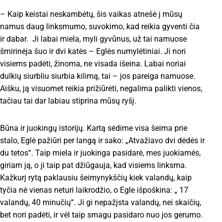
– Kaip keistai neskambėtų, šis vaikas atnešė į mūsų
namus daug linksmumo, suvokimo, kad reikia gyventi čia
ir dabar. Ji labai miela, myli gyvūnus, už tai namuose
šmirinėja šuo ir dvi katės – Eglės numylėtiniai. Ji nori
visiems padėti, žinoma, ne visada išeina. Labai noriai
dulkių siurbliu siurbia kilimą, tai – jos pareiga namuose.
Aišku, ją visuomet reikia prižiūrėti, negalima palikti vienos,
tačiau tai dar labiau stiprina mūsų ryšį.
Būna ir juokingų istorijų. Kartą sėdime visa šeima prie
stalo, Eglė pažiūri per langą ir sako: „Atvažiavo dvi dėdės ir
du tetos“. Taip miela ir juokinga pasidarė, mes juokiamės,
giriam ją, o ji taip pat džiūgauja, kad visiems linksma.
Kažkurį rytą paklausiu šeimynykščių kiek valandų, kaip
tyčia nė vienas neturi laikrodžio, o Egle išpoškina: „ 17
valandų, 40 minučių“. Ji gi nepažįsta valandų, nei skaičių,
bet nori padėti, ir vėl taip smagu pasidaro nuo jos gerumo.