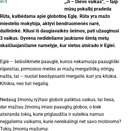
„Ji – Dievo vaikas“, – taip
mūsų pokalbį pradeda
Rūta, kalbėdama apie globotinę Eglę. Rūta yra mažo
miestelio mokytoja, aktyvi bendruomenės narė,
dailininkė. Kilusi iš daugiavaikės šeimos, pati užauginusi
3 vaikus. Gyvena nedideliame jaukiame šimtą metų
skaičiuojančiame namelyje, kur vietos atsirado ir Eglei.
Eglė – šešiolikmetė paauglė, kurios nekamuoja paaugliški
rūpesčiai, pirmosios meilės ar mažų mergaitiškų intrigų
našta, tai – nuolat besišypsanti mergaitė, kuri yra kitokia.
Kitokia, nes turi negalią.
Nedaug žmonių ryžtasi globoti paliktus vaikus, tai tiesa,
dar mažiau žmonių imasi paauglių globos, o kiek
atsiranda tokių, kurie priglaudžia ir suteikia namus
neįgaliems vaikams, kurie nereikalingi net savo motinoms?
Tokių žmonių mažuma.