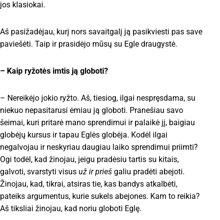
jos klasiokai.
Aš pasižadėjau, kurį nors savaitgalį ją pasikviesti pas save
paviešėti. Taip ir prasidėjo mūsų su Egle draugystė.
– Kaip ryžotės imtis ją globoti?
– Nereikėjo jokio ryžto. Aš, tiesiog, ilgai nespręsdama, su
niekuo nepasitarusi ėmiau ją globoti. Pranešiau savo
šeimai, kuri pritarė mano sprendimui ir palaikė jį, baigiau
globėjų kursus ir tapau Eglės globėja. Kodėl ilgai
negalvojau ir neskyriau daugiau laiko sprendimui priimti?
Ogi todėl, kad žinojau, jeigu pradėsiu tartis su kitais,
galvoti, svarstyti visus
už ir prieš
galiu pradėti abejoti.
Žinojau, kad, tikrai, atsiras tie, kas bandys atkalbėti,
pateiks argumentus, kurie sukels abejones. Kam to reikia?
Aš tiksliai žinojau, kad noriu globoti Eglę.