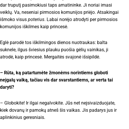
dar truputį pasimokiusi taps amatininke. Ji noriai imasi
veiklų. Va, neseniai pirmosios komunijos priėjo. Atsakingai
išmoko visus
poterius
. Labai norėjo atrodyti per pirmosios
komunijos iškilmes kaip princesė.
Eglė parodė tos iškilmingos dienos nuotraukas: balta
suknele, ilgus šviesius plauku puošia gėlių vainikas, ji
atrodė, kaip princesė. Mergaitės svajonė išsipildė.
– Rūta, ką patartumėte žmonėms norintiems globoti
neįgalų vaiką, tačiau vis dar svarstantiems, ar verta tai
daryti?
– Globokite! Ir ilgai negalvokite. Jūs net neįsivaizduojate,
kiek dovanų ir pamokų atneš šis vaikas. Jis padarys jus ir
aplinkinius geresniais.