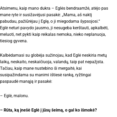
Atsimenu, kaip mano dukra – Eglės bendraamžė, atėjo pas
mane ryte ir susižavėjusi pasakė: „Mama, aš naktį
pabudau, pažiūrėjau į Eglę, o ji miegodama šypsojosi.“
Eglė neturi pavydo jausmo, ji nesugeba kerštauti, apkalbėti,
meluoti, net pykti kaip reikalas nemoka, nieko neplanuoja,
tiesiog gyvena.
Kalbėdamasi su globėja sužinojau, kad Eglė neskiria metų
laikų, neskaito, neskaičiuoja, valandų, taip pat nepažįsta.
Tačiau, kaip mane nustebino ši mergaitė, kai
susipažindama su manimi ištiesė ranką, ryžtingai
paspaudė manąją ir pasakė:
– Eglė, malonu.
– Rūta, ką įnešė Eglė į jūsų šeimą, o gal ko išmokė?