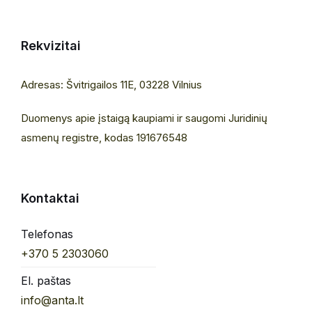
Rekvizitai
Adresas: Švitrigailos 11E, 03228 Vilnius
Duomenys apie įstaigą kaupiami ir saugomi Juridinių
asmenų registre, kodas 191676548
Kontaktai
Telefonas
+370 5 2303060
El. paštas
info@anta.lt