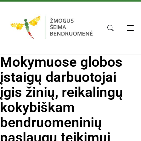
Mokymuose globos
įstaigų darbuotojai
įgis žinių, reikalingų
kokybiškam
bendruomeninių
paslaugų teikimui