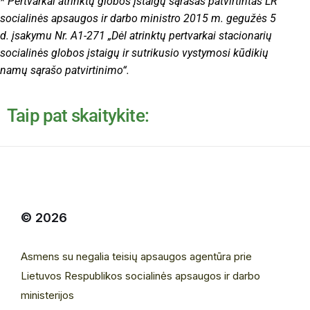
* Pertvarkai atrinktų globos įstaigų sąrašas patvirtintas LR
socialinės apsaugos ir darbo ministro 2015 m. gegužės 5
d. įsakymu Nr. A1-271 „Dėl atrinktų pertvarkai stacionarių
socialinės globos įstaigų ir sutrikusio vystymosi kūdikių
namų sąrašo patvirtinimo“.
Taip pat skaitykite:
© 2026
Asmens su negalia teisių apsaugos agentūra prie
Lietuvos Respublikos socialinės apsaugos ir darbo
ministerijos