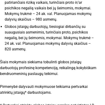
patiriančiais riziką vaikais, turinčiais proto ir/ar
psichikos negalią vaikais bei jų šeimomis, mokymai.
Mokymų trukmė – 24 ak. val. Planuojamas mokymų
dalyvių skaičius – 980 asmenų.
Globos įstaigų darbuotojų, tiesiogiai dirbančių su
suaugusiais asmenimis, turinčiais proto, psichikos
negalią, bei jų šeimomis, mokymai. Mokymų trukmė –
24 ak. val. Planuojamas mokymų dalyvių skaičius –
820 asmenų.
Šiais mokymais siekiama tobulinti globos įstaigų
darbuotojų profesinę kompetenciją, reikalingą kokybiškam
bendruomeninių paslaugų teikimui.
Pirmenybė dalyvauti mokymuose teikiama pertvarkai
atrinktų įstaigų* darbuotojams.