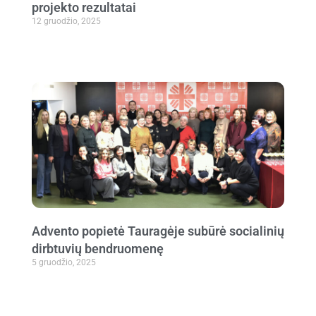
projekto rezultatai
12 gruodžio, 2025
Advento popietė Tauragėje subūrė socialinių
dirbtuvių bendruomenę
5 gruodžio, 2025