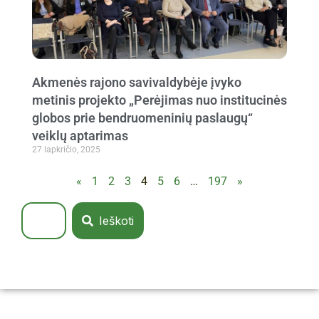
Akmenės rajono savivaldybėje įvyko
metinis projekto „Perėjimas nuo institucinės
globos prie bendruomeninių paslaugų“
veiklų aptarimas
27 lapkričio, 2025
«
1
2
3
4
5
6
…
197
»
Ieškoti