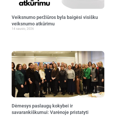
Veiksnumo peržiūros byla baigėsi visišku
veiksnumo atkūrimu
14 sausio, 2026
Dėmesys paslaugų kokybei ir
savarankiškumui: Varėnoje pristatyti