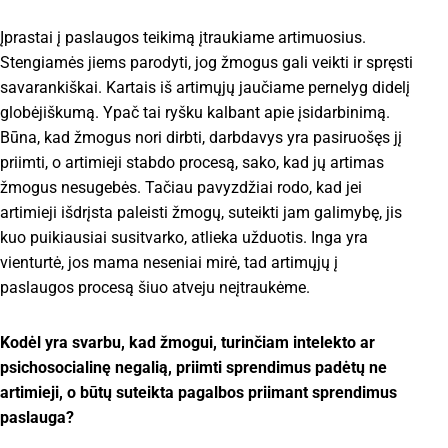
Įprastai į paslaugos teikimą įtraukiame artimuosius.
Stengiamės jiems parodyti, jog žmogus gali veikti ir spręsti
savarankiškai. Kartais iš artimųjų jaučiame pernelyg didelį
globėjiškumą. Ypač tai ryšku kalbant apie įsidarbinimą.
Būna, kad žmogus nori dirbti, darbdavys yra pasiruošęs jį
priimti, o artimieji stabdo procesą, sako, kad jų artimas
žmogus nesugebės. Tačiau pavyzdžiai rodo, kad jei
artimieji išdrįsta paleisti žmogų, suteikti jam galimybę, jis
kuo puikiausiai susitvarko, atlieka užduotis. Inga yra
vienturtė, jos mama neseniai mirė, tad artimųjų į
paslaugos procesą šiuo atveju neįtraukėme.
Kodėl yra svarbu, kad žmogui, turinčiam intelekto ar
psichosocialinę negalią, priimti sprendimus padėtų ne
artimieji, o būtų suteikta pagalbos priimant sprendimus
paslauga?