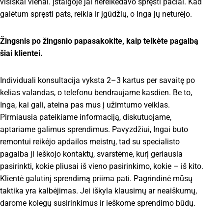
visiškai vienai. Įstaigoje jai nereikėdavo spręsti pačiai. Kad
galėtum spręsti pats, reikia ir įgūdžių, o Inga jų neturėjo.
Žingsnis po žingsnio papasakokite, kaip teikėte pagalbą
šiai klientei.
Individuali konsultacija vyksta 2–3 kartus per savaitę po
kelias valandas, o telefonu bendraujame kasdien. Be to,
Inga, kai gali, ateina pas mus į užimtumo veiklas.
Pirmiausia pateikiame informaciją, diskutuojame,
aptariame galimus sprendimus. Pavyzdžiui, Ingai buto
remontui reikėjo apdailos meistrų, tad su specialisto
pagalba ji ieškojo kontaktų, svarstėme, kurį geriausia
pasirinkti, kokie pliusai iš vieno pasirinkimo, kokie – iš kito.
Klientė galutinį sprendimą priima pati. Pagrindinė mūsų
taktika yra kalbėjimas. Jei iškyla klausimų ar neaiškumų,
darome kolegų susirinkimus ir ieškome sprendimo būdų.