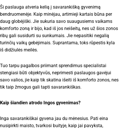
Ši paslauga atveria kelią į savarankišką gyvenimą
bendruomenėje. Kaip minėjau, artimieji kartais būna per
daug globėjiški. Jie sukuria savo suaugusiems vaikams
komforto zoną ir bijo, kad iš jos neišeitų, nes už šios zonos
ribų gali susidurti su sunkumais. Jie nepasitiki negalią
turinčių vaikų gebėjimais. Suprantama, toks rūpestis kyla
iš didžiulės meilės.
Tuo tarpu pagalbos priimant sprendimus specialistai
stengiasi būti objektyvūs, neprimesti paslaugos gavėjui
savo valios, jie kaip tik skatina išeiti iš komforto zonos, nes
tik taip žmogus gali tapti savarankiškas.
Kaip šiandien atrodo Ingos gyvenimas?
Inga savarankiškai gyvena jau du mėnesius. Pati eina
nusipirkti maisto, tvarkosi buityje, kaip jai pavyksta,