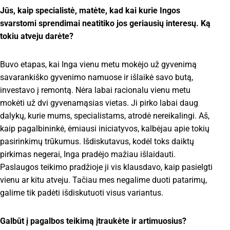
Jūs, kaip specialistė, matėte, kad kai kurie Ingos
svarstomi sprendimai neatitiko jos geriausių interesų. Ką
tokiu atveju darėte?
Buvo etapas, kai Inga vienu metu mokėjo už gyvenimą
savarankiško gyvenimo namuose ir išlaikė savo butą,
investavo į remontą. Nėra labai racionalu vienu metu
mokėti už dvi gyvenamąsias vietas. Ji pirko labai daug
dalykų, kurie mums, specialistams, atrodė nereikalingi. Aš,
kaip pagalbininkė, ėmiausi iniciatyvos, kalbėjau apie tokių
pasirinkimų trūkumus. Išdiskutavus, kodėl toks daiktų
pirkimas negerai, Inga pradėjo mažiau išlaidauti.
Paslaugos teikimo pradžioje ji vis klausdavo, kaip pasielgti
vienu ar kitu atveju. Tačiau mes negalime duoti patarimų,
galime tik padėti išdiskutuoti visus variantus.
Galbūt į pagalbos teikimą įtraukėte ir artimuosius?