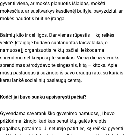
gyventi viena, ar mokės planuotis išlaidas, mokėti
mokesčius, ar susitvarkys kasdienėj buityje, pavyzdžiui, ar
mokės naudotis buitine įranga.
Baimių kilo ir dėl ligos. Dar vienas rūpestis – ką reikės
veikti? Įstaigoje būdavo suplanuotas laisvalaikis, o
namuose jį organizuotis reiktų pačiai. Ieškodama
sprendimo net kreipėsi į teisininkus. Vieną dieną vienoks
sprendimas atrodydavo teisingesnis, kitą – kitoks. Apie
mūsų paslaugas ji sužinojo iš savo draugų rato, su kuriais
kartu lankė socialinių paslaugų centrą.
Kodėl jai buvo sunku apsispręsti pačiai?
Gyvendama savarankiško gyvenimo namuose, ji buvo
prižiūrima, žinojo, kad kas benutiktų, galės kreiptis
pagalbos, patarimo. Ji neturėjo patirties, ką reiškia gyventi