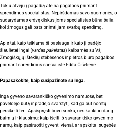
Tokiu atveju į pagalbą ateina pagalbos priimant
sprendimus specialistas. Nepiršdamas savo nuomonės, o
sudarydamas erdvę diskusijoms specialistas būna šalia,
kol žmogus gali pats priimti jam svarbų spendimą.
Apie tai, kaip teikiama ši paslauga ir kaip ji padėjo
šiaulietei Ingai (
vardas pakeistas
) kalbamės su VšĮ
Žmogiškųjų išteklių stebėsenos ir plėtros biuro pagalbos
priimant sprendimus specialiste Edita Čičeliene.
Papasakokite, kaip susipažinote su Inga.
Inga gyveno savarankiško gyvenimo namuose, bet
paveldėjo butą ir pradėjo svarstyti, kad galbūt norėtų
persikelti ten. Apsispręsti buvo sunku, nes kankino daug
baimių ir klausimų: kaip išeiti iš savarankiško gyvenimo
namų, kaip pasiruošti gyventi vienai, ar apskritai sugebės