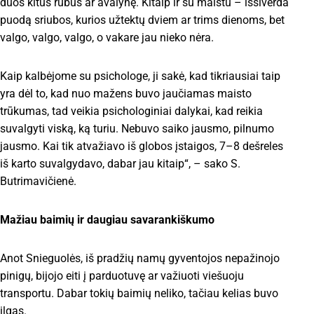
duos kitus rūbus ar avalynę. Kitaip ir su maistu – išsiverda
puodą sriubos, kurios užtektų dviem ar trims dienoms, bet
valgo, valgo, valgo, o vakare jau nieko nėra.
Kaip kalbėjome su psichologe, ji sakė, kad tikriausiai taip
yra dėl to, kad nuo mažens buvo jaučiamas maisto
trūkumas, tad veikia psichologiniai dalykai, kad reikia
suvalgyti viską, ką turiu. Nebuvo saiko jausmo, pilnumo
jausmo. Kai tik atvažiavo iš globos įstaigos, 7–8 dešreles
iš karto suvalgydavo, dabar jau kitaip“, – sako S.
Butrimavičienė.
Mažiau baimių ir daugiau savarankiškumo
Anot Snieguolės, iš pradžių namų gyventojos nepažinojo
pinigų, bijojo eiti į parduotuvę ar važiuoti viešuoju
transportu. Dabar tokių baimių neliko, tačiau kelias buvo
ilgas.