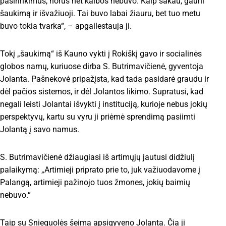
pasirinkimus, norus net kalbos nebuvo. Kaip sakau, gauni
šaukimą ir išvažiuoji. Tai buvo labai žiauru, bet tuo metu
buvo tokia tvarka“, – apgailestauja ji.
Tokį „šaukimą“ iš Kauno vykti į Rokiškį gavo ir socialinės
globos namų, kuriuose dirba S. Butrimavičienė, gyventoja
Jolanta. Pašnekovė pripažįsta, kad tada pasidarė graudu ir
dėl pačios sistemos, ir dėl Jolantos likimo. Supratusi, kad
negali leisti Jolantai išvykti į instituciją, kurioje nebus jokių
perspektyvų, kartu su vyru ji priėmė sprendimą pasiimti
Jolantą į savo namus.
S. Butrimavičienė džiaugiasi iš artimųjų jautusi didžiulį
palaikymą: „Artimieji priprato prie to, juk važiuodavome į
Palangą, artimieji pažinojo tuos žmones, jokių baimių
nebuvo.“
Taip su Snieguolės šeima apsigyveno Jolanta. Čia ji