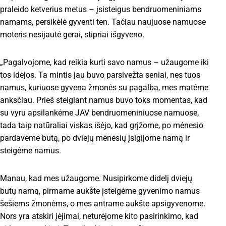
praleido ketverius metus – įsisteigus bendruomeniniams
namams, persikėlė gyventi ten. Tačiau naujuose namuose
moteris nesijautė gerai, stipriai išgyveno.
„Pagalvojome, kad reikia kurti savo namus – užaugome iki
tos idėjos. Ta mintis jau buvo parsivežta seniai, nes tuos
namus, kuriuose gyvena žmonės su pagalba, mes matėme
anksčiau. Prieš steigiant namus buvo toks momentas, kad
su vyru apsilankėme JAV bendruomeniniuose namuose,
tada taip natūraliai viskas išėjo, kad grįžome, po mėnesio
pardavėme butą, po dviejų mėnesių įsigijome namą ir
steigėme namus.
Manau, kad mes užaugome. Nusipirkome didelį dviejų
butų namą, pirmame aukšte įsteigėme gyvenimo namus
šešiems žmonėms, o mes antrame aukšte apsigyvenome.
Nors yra atskiri įėjimai, neturėjome kito pasirinkimo, kad