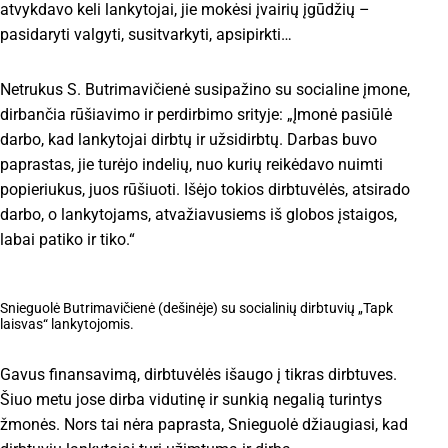
atvykdavo keli lankytojai, jie mokėsi įvairių įgūdžių –
pasidaryti valgyti, susitvarkyti, apsipirkti…
Netrukus S. Butrimavičienė susipažino su socialine įmone,
dirbančia rūšiavimo ir perdirbimo srityje: „Įmonė pasiūlė
darbo, kad lankytojai dirbtų ir užsidirbtų. Darbas buvo
paprastas, jie turėjo indelių, nuo kurių reikėdavo nuimti
popieriukus, juos rūšiuoti. Išėjo tokios dirbtuvėlės, atsirado
darbo, o lankytojams, atvažiavusiems iš globos įstaigos,
labai patiko ir tiko.“
Snieguolė Butrimavičienė (dešinėje) su socialinių dirbtuvių „Tapk
laisvas“ lankytojomis.
Gavus finansavimą, dirbtuvėlės išaugo į tikras dirbtuves.
Šiuo metu jose dirba vidutinę ir sunkią negalią turintys
žmonės. Nors tai nėra paprasta, Snieguolė džiaugiasi, kad