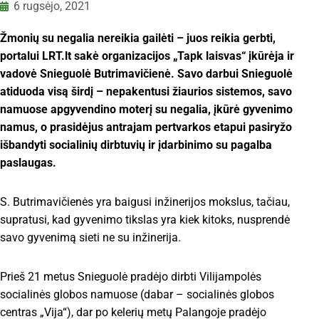
6 rugsėjo, 2021
Žmonių su negalia nereikia gailėti – juos reikia gerbti,
portalui LRT.lt sakė organizacijos „Tapk laisvas“ įkūrėja ir
vadovė Snieguolė Butrimavičienė. Savo darbui Snieguolė
atiduoda visą širdį – nepakentusi žiaurios sistemos, savo
namuose apgyvendino moterį su negalia, įkūrė gyvenimo
namus, o prasidėjus antrajam pertvarkos etapui pasiryžo
išbandyti socialinių dirbtuvių ir įdarbinimo su pagalba
paslaugas.
S. Butrimavičienės yra baigusi inžinerijos mokslus, tačiau,
supratusi, kad gyvenimo tikslas yra kiek kitoks, nusprendė
savo gyvenimą sieti ne su inžinerija.
Prieš 21 metus Snieguolė pradėjo dirbti Vilijampolės
socialinės globos namuose (dabar – socialinės globos
centras „Vija“), dar po kelerių metų Palangoje pradėjo