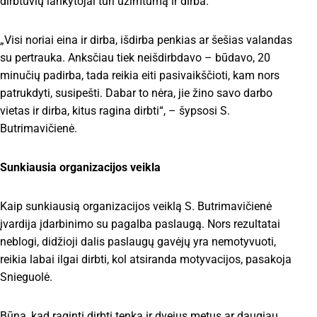
dirbtuvių lankytojai turi užimtumą ir dirba.
„Visi noriai eina ir dirba, išdirba penkias ar šešias valandas
su pertrauka. Anksčiau tiek neišdirbdavo – būdavo, 20
minučių padirba, tada reikia eiti pasivaikščioti, kam nors
patrukdyti, susipešti. Dabar to nėra, jie žino savo darbo
vietas ir dirba, kitus ragina dirbti“, – šypsosi S.
Butrimavičienė.
Sunkiausia organizacijos veikla
Kaip sunkiausią organizacijos veiklą S. Butrimavičienė
įvardija įdarbinimo su pagalba paslaugą. Nors rezultatai
neblogi, didžioji dalis paslaugų gavėjų yra nemotyvuoti,
reikia labai ilgai dirbti, kol atsiranda motyvacijos, pasakoja
Snieguolė.
Būna, kad raginti dirbti tenka ir dvejus metus ar daugiau.