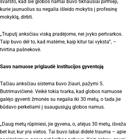
svarsto, kad šie globos namai buvo tikriausiai pirmieji,
kurie jaunuolius su negalia išleido mokytis į profesinę
mokyklą, dirbti.
„Truputį anksčiau viską pradėjome, nei įvyko pertvarkos.
Taip buvo dėl to, kad matėme, kaip kitur tai vyksta“, –
tvirtina pašnekovė.
Savo namuose priglaudė institucijos gyventoją
Tačiau anksčiau sistema buvo žiauri, pažymi S.
Butrimavičienė. Veikė tokia tvarka, kad globos namuose
galėjo gyventi žmonės su negalia iki 30 metų, o tada jie
būdavo perkeliami į suaugusiųjų globos namus.
„Daug metų rūpiniesi, jie gyvena, o, atėjus 30 metų, išveža
bet kur, kur yra vietos. Tai buvo labai didelė trauma – apie