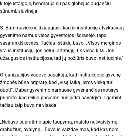
kitoje įstaigoje, bendrauja su pas globėjus augančiu
sūnumi, siuvinėja.
S. Butrimavičienė džiaugiasi, kad iš institucijų atvykusios į
gyvenimo namus visos gyventojos išdrąsėjo, tapo
savarankiškesnės. Tačiau iššūkių buvo: „Visos merginos
yra iš institucijų, jos neturi artimųjų, tik viena kitą. Jos
užaugusios institucijose, tad jų požiūris buvo institucinis.“
Organizacijos vadovė pasakoja, kad institucijose gyvenę
žmonės būna pripratę, kad „visą laiką jiems viską turi
duoti“. Dabar gyvenimo namuose gyvenančios moterys
priprato, kad reikia pačioms nusipirkti pavalgyti ir gaminti,
tačiau taip buvo ne visada.
„Nebuvo supratimo apie taupymą, maisto nešvaistymą,
drabužius, avalynę… Buvo įsivaizdavimas, kad kas nors