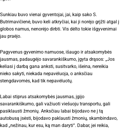
Sunkiau buvo vienai gyventojai, jai, kaip sako S.
Butrimavičienė, buvo keli atkryčiai, kai ji norėjo grįžti atgal į
globos namus, nenorėjo dirbti. Vis dėlto tokie išgyvenimai
jau praėjo.
Pagyvenus gyvenimo namuose, išaugo ir atsakomybės
jausmas, padaugėjo savarankiškumo, įgyta drąsos: „Jos
keliasi į darbą gana anksti, susitvarko, išeina, nereikia
nieko sakyti, niekada nepavėluoja, o anksčiau
stengdavomės, kad tik nepavėluotų.
Labai stiprus atsakomybės jausmas, įgijo
savarankiškumo, gali važiuoti viešuoju transportu, gali
pasiklausti žmonių. Anksčiau labai bijodavo ne į tą
autobusą įsėsti, bijodavo paklausti žmonių, skambindavo,
kad „nežinau, kur esu, ką man daryti“. Dabar, jei reikia,