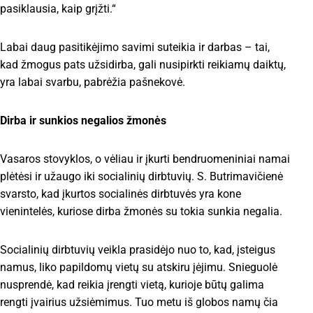
pasiklausia, kaip grįžti.“
Labai daug pasitikėjimo savimi suteikia ir darbas – tai,
kad žmogus pats užsidirba, gali nusipirkti reikiamų daiktų,
yra labai svarbu, pabrėžia pašnekovė.
Dirba ir sunkios negalios žmonės
Vasaros stovyklos, o vėliau ir įkurti bendruomeniniai namai
plėtėsi ir užaugo iki socialinių dirbtuvių. S. Butrimavičienė
svarsto, kad įkurtos socialinės dirbtuvės yra kone
vienintelės, kuriose dirba žmonės su tokia sunkia negalia.
Socialinių dirbtuvių veikla prasidėjo nuo to, kad, įsteigus
namus, liko papildomų vietų su atskiru įėjimu. Snieguolė
nusprendė, kad reikia įrengti vietą, kurioje būtų galima
rengti įvairius užsiėmimus. Tuo metu iš globos namų čia