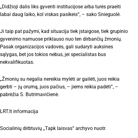
„Didžioji dalis liks gyventi institucijose arba turės praeiti
labai daug laiko, kol viskas pasikeis“, – sako Snieguolė.
Ji taip pat pažymi, kad situacija tiek įstaigose, tiek grupinio
gyvenimo namuose priklauso nuo ten dirbančių žmonių.
Pasak organizacijos vadovės, gali sudaryti auksines
sąlygas, bet jos tokios nebus, jei specialistas bus
nekvalifikuotas.
„Žmonių su negalia nereikia mylėti ar gailėti, juos reikia
gerbti – jų orumą, juos pačius, – jiems reikia padėti“, –
pabrėžia S. Butrimavičienė.
LRT.lt informacija
Socialinių dirbtuvių „Tapk laisvas“ archyvo nuotr.