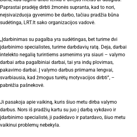
Paprastai pradėję dirbti žmonės supranta, kad to nori,
neįsivaizduoja gyvenimo be darbo, tačiau pradžia būna
sudėtinga, LRT.lt sako organizacijos vadovė.
„Įdarbinimas su pagalba yra sudėtingas, bet turime dvi
įdarbinimo specialistes, turime darbdavių ratą. Deja, darbai
intelekto negalią turintiems asmenims yra siauri – valymo
darbai arba pagalbiniai darbai, tai yra indų plovimas,
pakavimo darbai. Į valymo darbus priimama lengvai,
svarbiausia, kad žmogus turėtų motyvacijos dirbti“, –
pabrėžia pašnekovė.
Ji pasakoja apie vaikiną, kuris šiuo metu dirba valymo
darbus. Nors iš pradžių kartu su juo į darbą vykdavo ir
įdarbinimo specialistė, ji padėdavo ir patardavo, šiuo metu
vaikinui problemų nebekyla.