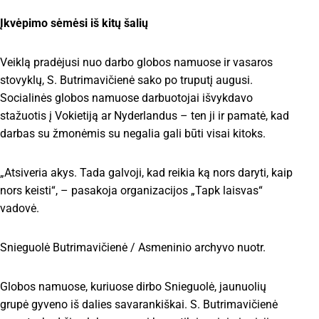
Įkvėpimo sėmėsi iš kitų šalių
Veiklą pradėjusi nuo darbo globos namuose ir vasaros
stovyklų, S. Butrimavičienė sako po truputį augusi.
Socialinės globos namuose darbuotojai išvykdavo
stažuotis į Vokietiją ar Nyderlandus – ten ji ir pamatė, kad
darbas su žmonėmis su negalia gali būti visai kitoks.
„Atsiveria akys. Tada galvoji, kad reikia ką nors daryti, kaip
nors keisti“, – pasakoja organizacijos „Tapk laisvas“
vadovė.
Snieguolė Butrimavičienė / Asmeninio archyvo nuotr.
Globos namuose, kuriuose dirbo Snieguolė, jaunuolių
grupė gyveno iš dalies savarankiškai. S. Butrimavičienė