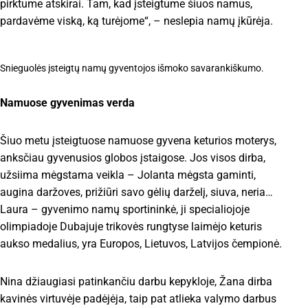
pirktume atskirai. Tam, kad įsteigtume šiuos namus,
pardavėme viską, ką turėjome“, – neslepia namų įkūrėja.
Snieguolės įsteigtų namų gyventojos išmoko savarankiškumo.
Namuose gyvenimas verda
Šiuo metu įsteigtuose namuose gyvena keturios moterys,
anksčiau gyvenusios globos įstaigose. Jos visos dirba,
užsiima mėgstama veikla – Jolanta mėgsta gaminti,
augina daržoves, prižiūri savo gėlių darželį, siuva, neria…
Laura – gyvenimo namų sportininkė, ji specialiojoje
olimpiadoje Dubajuje trikovės rungtyse laimėjo keturis
aukso medalius, yra Europos, Lietuvos, Latvijos čempionė.
Nina džiaugiasi patinkančiu darbu kepykloje, Žana dirba
kavinės virtuvėje padėjėja, taip pat atlieka valymo darbus