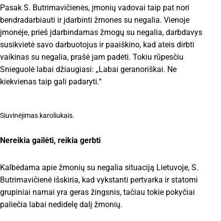
Pasak S. Butrimavičienės, įmonių vadovai taip pat nori
bendradarbiauti ir įdarbinti žmones su negalia. Vienoje
įmonėje, prieš įdarbindamas žmogų su negalia, darbdavys
susikvietė savo darbuotojus ir paaiškino, kad ateis dirbti
vaikinas su negalia, prašė jam padėti. Tokiu rūpesčiu
Snieguolė labai džiaugiasi: „Labai geranoriškai. Ne
kiekvienas taip gali padaryti.“
Siuvinėjimas karoliukais.
Nereikia gailėti, reikia gerbti
Kalbėdama apie žmonių su negalia situaciją Lietuvoje, S.
Butrimavičienė išskiria, kad vykstanti pertvarka ir statomi
grupiniai namai yra geras žingsnis, tačiau tokie pokyčiai
paliečia labai nedidelę dalį žmonių.