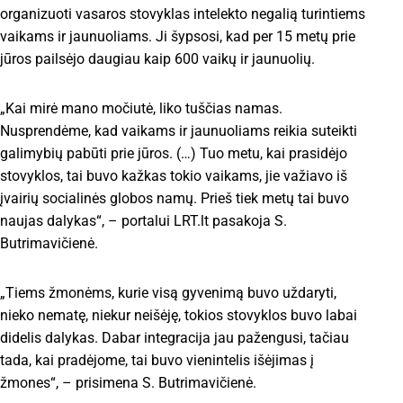
organizuoti vasaros stovyklas intelekto negalią turintiems
vaikams ir jaunuoliams. Ji šypsosi, kad per 15 metų prie
jūros pailsėjo daugiau kaip 600 vaikų ir jaunuolių.
„Kai mirė mano močiutė, liko tuščias namas.
Nusprendėme, kad vaikams ir jaunuoliams reikia suteikti
galimybių pabūti prie jūros. (…) Tuo metu, kai prasidėjo
stovyklos, tai buvo kažkas tokio vaikams, jie važiavo iš
įvairių socialinės globos namų. Prieš tiek metų tai buvo
naujas dalykas“, – portalui LRT.lt pasakoja S.
Butrimavičienė.
„Tiems žmonėms, kurie visą gyvenimą buvo uždaryti,
nieko nematę, niekur neišėję, tokios stovyklos buvo labai
didelis dalykas. Dabar integracija jau pažengusi, tačiau
tada, kai pradėjome, tai buvo vienintelis išėjimas į
žmones“, – prisimena S. Butrimavičienė.