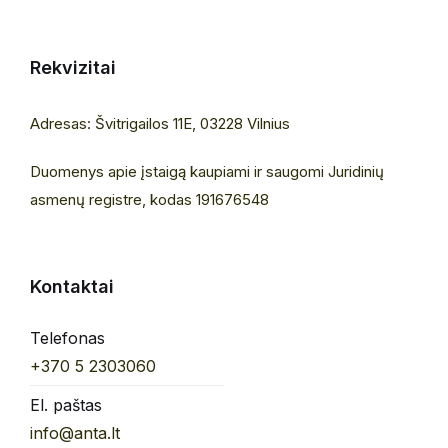
Rekvizitai
Adresas: Švitrigailos 11E, 03228 Vilnius
Duomenys apie įstaigą kaupiami ir saugomi Juridinių
asmenų registre, kodas 191676548
Kontaktai
Telefonas
+370 5 2303060
El. paštas
info@anta.lt