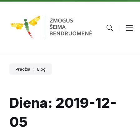
Skip
Skip
Skip
to
to
to
content
main
footer
navigation
Pradžia
Blog
Diena:
2019-12-
05