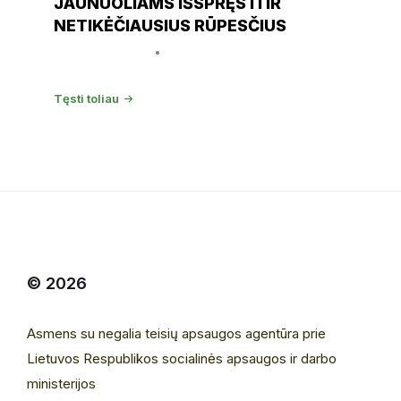
JAUNUOLIAMS IŠSPRĘSTI IR
NETIKĖČIAUSIUS RŪPESČIUS
5 gruodžio, 2019
IGP
Tęsti toliau
© 2026
Asmens su negalia teisių apsaugos agentūra prie
Lietuvos Respublikos socialinės apsaugos ir darbo
ministerijos