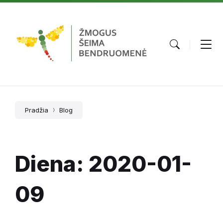
Skip
Skip
Skip
to
to
to
content
main
footer
navigation
Pradžia
Blog
Diena:
2020-01-
09