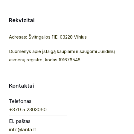
Rekvizitai
Adresas: Švitrigailos 11E, 03228 Vilnius
Duomenys apie įstaigą kaupiami ir saugomi Juridinių
asmenų registre, kodas 191676548
Kontaktai
Telefonas
+370 5 2303060
El. paštas
info@anta.lt