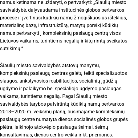
namus ketinama ne uždaryti, o pertvarkyti: „Šiaulių miesto
savivaldybė, dalyvaudama institucinės globos pertvarkos
procese ir įvertinusi kūdikių namų žmogiškuosius išteklius,
materialinę bazę, infrastruktūrą, matytų poreikį kūdikių
namus pertvarkyti į kompleksinių paslaugų centrą visos
Lietuvos vaikams, turintiems negalią ir kitų rimtų sveikatos
sutrikimų.“
Šiaulių miesto savivaldybės atstovų manymu,
kompleksinių paslaugų centras galėtų teikti specializuotos
slaugos, ankstyvosios reabilitacijos, socialinių įgūdžių
ugdymo ir palaikymo bei specialiojo ugdymo paslaugas
vaikams, turintiems negalią. Pagal Šiaulių miesto
savivaldybės tarybos patvirtintą kūdikių namų pertvarkos
2018–2020 m. veiksmų planą, būsimajame kompleksinių
paslaugų centre numatyta dienos socialinės globos grupės
plėtra, laikinojo atokvėpio paslauga šeimai, šeimų
konsultavimas, dienos centro veikla ir kt. priemonės.