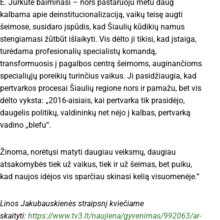
E. Jurkutė baiminasi – nors pastaruoju metu daug
kalbama apie deinstitucionalizaciją, vaikų teisę augti
šeimose, susidaro įspūdis, kad Šiaulių kūdikių namus
stengiamasi žūtbūt išlaikyti. Vis dėlto ji tikisi, kad įstaiga,
turėdama profesionalių specialistų komandą,
transformuosis į pagalbos centrą šeimoms, auginančioms
specialiųjų poreikių turinčius vaikus. Ji pasidžiaugia, kad
pertvarkos procesai Šiaulių regione nors ir pamažu, bet vis
dėlto vyksta: „2016-aisiais, kai pertvarka tik prasidėjo,
daugelis politikų, valdininkų net nėjo į kalbas, pertvarką
vadino „blefu“.
Žinoma, norėtųsi matyti daugiau veiksmų, daugiau
atsakomybės tiek už vaikus, tiek ir už šeimas, bet puiku,
kad naujos idėjos vis sparčiau skinasi kelią visuomenėje.“
Linos Jakubauskienės straipsnį kviečiame
skaityti:
https://www.tv3.lt/naujiena/gyvenimas/992063/ar-