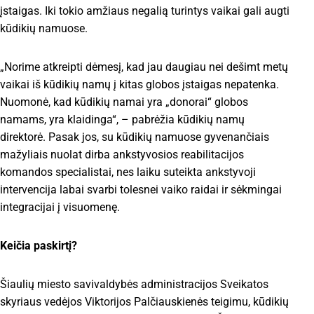
įstaigas. Iki tokio amžiaus negalią turintys vaikai gali augti
kūdikių namuose.
„Norime atkreipti dėmesį, kad jau daugiau nei dešimt metų
vaikai iš kūdikių namų į kitas globos įstaigas nepatenka.
Nuomonė, kad kūdikių namai yra „donorai“ globos
namams, yra klaidinga“, – pabrėžia kūdikių namų
direktorė. Pasak jos, su kūdikių namuose gyvenančiais
mažyliais nuolat dirba ankstyvosios reabilitacijos
komandos specialistai, nes laiku suteikta ankstyvoji
intervencija labai svarbi tolesnei vaiko raidai ir sėkmingai
integracijai į visuomenę.
Keičia paskirtį?
Šiaulių miesto savivaldybės administracijos Sveikatos
skyriaus vedėjos Viktorijos Palčiauskienės teigimu, kūdikių