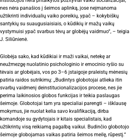
institucijos nėra pritaikytos pozityviai vaiko socializacijai,
nes nėra panašios į šeimos aplinką, jose neįmanoma
užtikrinti individualių vaiko poreikių, ypač – kokybiškų
santykių su suaugusiaisiais, o kūdikių ir mažų vaikų
vystymuisi ypač svarbus tėvų ar globėjų vaidmuo“, – teigia
J. Siliūnienė.
Globėja sako, kad kūdikiai ir maži vaikai, netekę ar
neužmezgę nuolatinio psichologinio ir emocinio ryšio su
tėvais ar globėjais, vos po 3–6 įstaigoje praleistų mėnesių
patiria raidos sutrikimų: „Budintys globotojai atlieka itin
svarbų vaidmenį deinstitucionalizacijos procese, nes jie
perima laikinosios globos funkcijas ir teikia paslaugas
šeimoje. Globotojai tam yra specialiai parengti – išklausę
mokymus, jie nuolat kelia savo kvalifikaciją, dirba
komandoje su gydytojais ir kitais specialistais, kad
užtikrintų visą reikiamą pagalbą vaikui. Budinčio globotojo
šeimoje globojamas vaikas patiria šeimos meilę, rūpestį.“