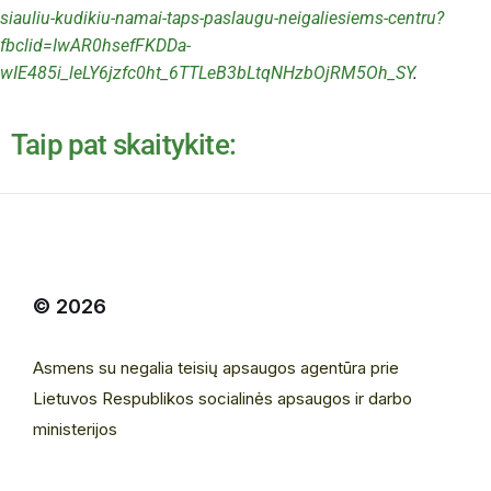
siauliu-kudikiu-namai-taps-paslaugu-neigaliesiems-centru?
fbclid=IwAR0hsefFKDDa-
wIE485i_leLY6jzfc0ht_6TTLeB3bLtqNHzbOjRM5Oh_SY
.
Taip pat skaitykite:
© 2026
Asmens su negalia teisių apsaugos agentūra prie
Lietuvos Respublikos socialinės apsaugos ir darbo
ministerijos