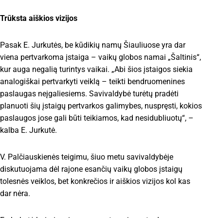
Trūksta aiškios vizijos
Pasak E. Jurkutės, be kūdikių namų Šiauliuose yra dar
viena pertvarkoma įstaiga – vaikų globos namai „Šaltinis“,
kur auga negalią turintys vaikai. „Abi šios įstaigos siekia
analogiškai pertvarkyti veiklą – teikti bendruomenines
paslaugas neįgaliesiems. Savivaldybė turėtų pradėti
planuoti šių įstaigų pertvarkos galimybes, nuspręsti, kokios
paslaugos jose gali būti teikiamos, kad nesidubliuotų“, –
kalba E. Jurkutė.
V. Palčiauskienės teigimu, šiuo metu savivaldybėje
diskutuojama dėl rajone esančių vaikų globos įstaigų
tolesnės veiklos, bet konkrečios ir aiškios vizijos kol kas
dar nėra.