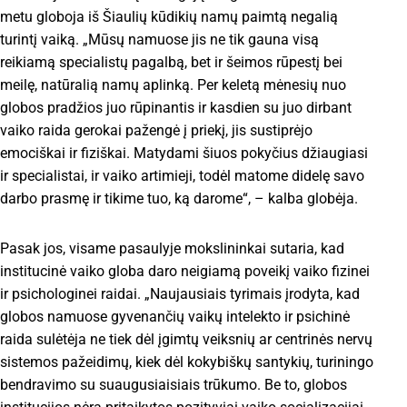
metu globoja iš Šiaulių kūdikių namų paimtą negalią
turintį vaiką. „Mūsų namuose jis ne tik gauna visą
reikiamą specialistų pagalbą, bet ir šeimos rūpestį bei
meilę, natūralią namų aplinką. Per keletą mėnesių nuo
globos pradžios juo rūpinantis ir kasdien su juo dirbant
vaiko raida gerokai pažengė į priekį, jis sustiprėjo
emociškai ir fiziškai. Matydami šiuos pokyčius džiaugiasi
ir specialistai, ir vaiko artimieji, todėl matome didelę savo
darbo prasmę ir tikime tuo, ką darome“, – kalba globėja.
Pasak jos, visame pasaulyje mokslininkai sutaria, kad
institucinė vaiko globa daro neigiamą poveikį vaiko fizinei
ir psichologinei raidai. „Naujausiais tyrimais įrodyta, kad
globos namuose gyvenančių vaikų intelekto ir psichinė
raida sulėtėja ne tiek dėl įgimtų veiksnių ar centrinės nervų
sistemos pažeidimų, kiek dėl kokybiškų santykių, turiningo
bendravimo su suaugusiaisiais trūkumo. Be to, globos