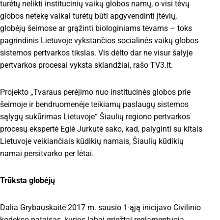
turėtų nelikti institucinių vaikų globos namų, o visi tėvų
globos netekę vaikai turėtų būti apgyvendinti įtėvių,
globėjų šeimose ar grąžinti biologiniams tėvams – toks
pagrindinis Lietuvoje vykstančios socialinės vaikų globos
sistemos pertvarkos tikslas. Vis dėlto dar ne visur šalyje
pertvarkos procesai vyksta sklandžiai, rašo TV3.lt.
Projekto „Tvaraus perėjimo nuo institucinės globos prie
šeimoje ir bendruomenėje teikiamų paslaugų sistemos
sąlygų sukūrimas Lietuvoje“ Šiaulių regiono pertvarkos
procesų ekspertė Eglė Jurkutė sako, kad, palyginti su kitais
Lietuvoje veikiančiais kūdikių namais, Šiaulių kūdikių
namai persitvarko per lėtai.
Trūksta globėjų
Dalia Grybauskaitė 2017 m. sausio 1-ąją inicijavo Civilinio
kodekso pataisas, kurios labai griežtai reglamentuoja