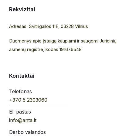
Rekvizitai
Adresas: Švitrigailos 11E, 03228 Vilnius
Duomenys apie įstaigą kaupiami ir saugomi Juridinių
asmenų registre, kodas 191676548
Kontaktai
Telefonas
+370 5 2303060
El. paštas
info@anta.lt
Darbo valandos