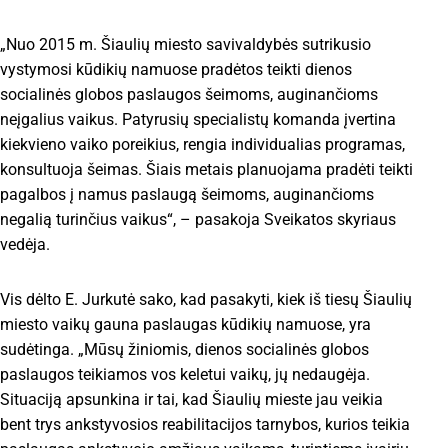
„Nuo 2015 m. Šiaulių miesto savivaldybės sutrikusio
vystymosi kūdikių namuose pradėtos teikti dienos
socialinės globos paslaugos šeimoms, auginančioms
neįgalius vaikus. Patyrusių specialistų komanda įvertina
kiekvieno vaiko poreikius, rengia individualias programas,
konsultuoja šeimas. Šiais metais planuojama pradėti teikti
pagalbos į namus paslaugą šeimoms, auginančioms
negalią turinčius vaikus“, – pasakoja Sveikatos skyriaus
vedėja.
Vis dėlto E. Jurkutė sako, kad pasakyti, kiek iš tiesų Šiaulių
miesto vaikų gauna paslaugas kūdikių namuose, yra
sudėtinga. „Mūsų žiniomis, dienos socialinės globos
paslaugos teikiamos vos keletui vaikų, jų nedaugėja.
Situaciją apsunkina ir tai, kad Šiaulių mieste jau veikia
bent trys ankstyvosios reabilitacijos tarnybos, kurios teikia