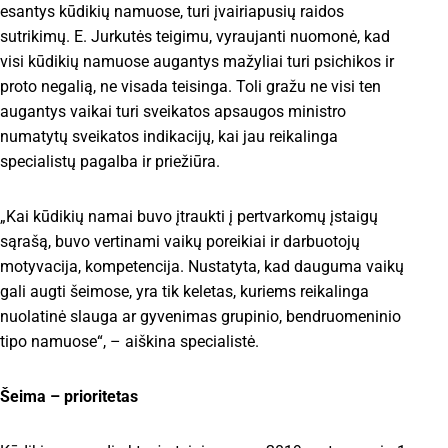
esantys kūdikių namuose, turi įvairiapusių raidos
sutrikimų. E. Jurkutės teigimu, vyraujanti nuomonė, kad
visi kūdikių namuose augantys mažyliai turi psichikos ir
proto negalią, ne visada teisinga. Toli gražu ne visi ten
augantys vaikai turi sveikatos apsaugos ministro
numatytų sveikatos indikacijų, kai jau reikalinga
specialistų pagalba ir priežiūra.
„Kai kūdikių namai buvo įtraukti į pertvarkomų įstaigų
sąrašą, buvo vertinami vaikų poreikiai ir darbuotojų
motyvacija, kompetencija. Nustatyta, kad dauguma vaikų
gali augti šeimose, yra tik keletas, kuriems reikalinga
nuolatinė slauga ar gyvenimas grupinio, bendruomeninio
tipo namuose“, – aiškina specialistė.
Šeima – prioritetas