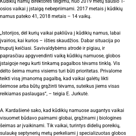
Kūdikių namų direktorės teigimu, nuo 2019 metų sausio 1-
osios vaikai į įstaigą nebepriimami. 2017 metais į kūdikių
namus pateko 41, 2018 metais – 14 vaikų.
„Istorijos, dėl kurių vaikai pakliūva į kūdikių namus, labai
įvairios, kai kurios – išties skaudžios. Dabar situacija po
truputį keičiasi. Savivaldybėms atrodė ir pigiau, ir
paprasčiau apgyvendinti vaiką kūdikių namuose, globos
įstaigoje negu kurti tinkamą pagalbos tėvams tinklą. Vis
dėlto šeima mums visiems turi būti prioritetas. Privalome
teikti visą įmanomą pagalbą, kad vaikai galėtų likti
šeimose arba būtų grąžinti tėvams, suteikus jiems visas
reikiamas paslaugas“, – teigia E. Jurkutė.
A. Kardašienė sako, kad kūdikių namuose augantys vaikai
visuomet būdavo paimami globai, grąžinami į biologines
šeimas ar įvaikinami. Tik vaikai, turintys didelių poreikių,
sulaukę septynerių metų perkeliami į specializuotas globos