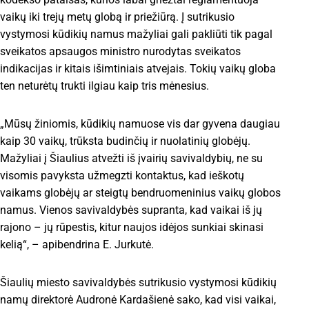
vaikų iki trejų metų globą ir priežiūrą. Į sutrikusio
vystymosi kūdikių namus mažyliai gali pakliūti tik pagal
sveikatos apsaugos ministro nurodytas sveikatos
indikacijas ir kitais išimtiniais atvejais. Tokių vaikų globa
ten neturėtų trukti ilgiau kaip tris mėnesius.
„Mūsų žiniomis, kūdikių namuose vis dar gyvena daugiau
kaip 30 vaikų, trūksta budinčių ir nuolatinių globėjų.
Mažyliai į Šiaulius atvežti iš įvairių savivaldybių, ne su
visomis pavyksta užmegzti kontaktus, kad ieškotų
vaikams globėjų ar steigtų bendruomeninius vaikų globos
namus. Vienos savivaldybės supranta, kad vaikai iš jų
rajono – jų rūpestis, kitur naujos idėjos sunkiai skinasi
kelią“, – apibendrina E. Jurkutė.
Šiaulių miesto savivaldybės sutrikusio vystymosi kūdikių
namų direktorė Audronė Kardašienė sako, kad visi vaikai,