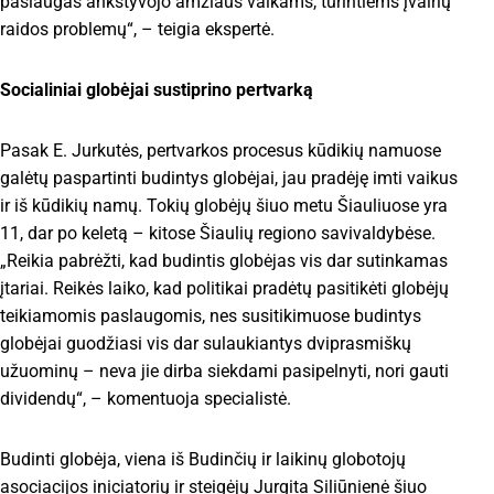
paslaugas ankstyvojo amžiaus vaikams, turintiems įvairių
raidos problemų“, – teigia ekspertė.
Socialiniai globėjai sustiprino pertvarką
Pasak E. Jurkutės, pertvarkos procesus kūdikių namuose
galėtų paspartinti budintys globėjai, jau pradėję imti vaikus
ir iš kūdikių namų. Tokių globėjų šiuo metu Šiauliuose yra
11, dar po keletą – kitose Šiaulių regiono savivaldybėse.
„Reikia pabrėžti, kad budintis globėjas vis dar sutinkamas
įtariai. Reikės laiko, kad politikai pradėtų pasitikėti globėjų
teikiamomis paslaugomis, nes susitikimuose budintys
globėjai guodžiasi vis dar sulaukiantys dviprasmiškų
užuominų – neva jie dirba siekdami pasipelnyti, nori gauti
dividendų“, – komentuoja specialistė.
Budinti globėja, viena iš Budinčių ir laikinų globotojų
asociacijos iniciatorių ir steigėjų Jurgita Siliūnienė šiuo