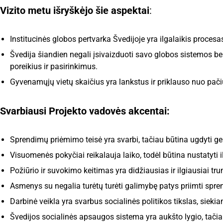
Vizito metu išryškėjo šie aspektai
:
Institucinės globos pertvarka Švedijoje yra ilgalaikis procesa
Švedija šiandien negali įsivaizduoti savo globos sistemos b
poreikius ir pasirinkimus.
Gyvenamųjų vietų skaičius yra lankstus ir priklauso nuo pači
Svarbiausi Projekto vadovės akcentai:
Sprendimų priėmimo teisė yra svarbi, tačiau būtina ugdyti geb
Visuomenės pokyčiai reikalauja laiko, todėl būtina nustatyti il
Požiūrio ir suvokimo keitimas yra didžiausias ir ilgiausiai t
Asmenys su negalia turėtų turėti galimybę patys priimti spren
Darbinė veikla yra svarbus socialinės politikos tikslas, siekia
Švedijos socialinės apsaugos sistema yra aukšto lygio, tačiau