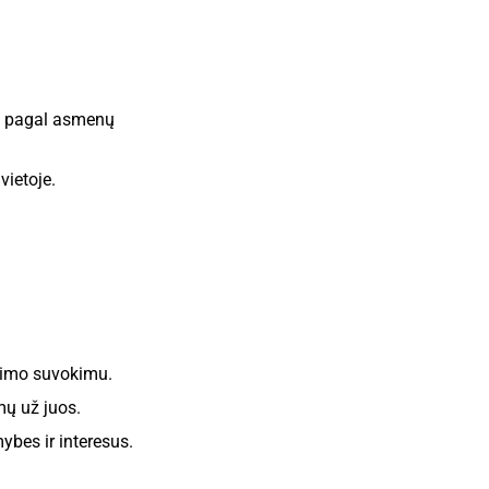
ti pagal asmenų
vietoje.
ėmimo suvokimu.
mų už juos.
ybes ir interesus.