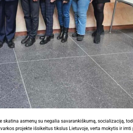
 skatina asmenų su negalia savarankiškumą, socializaciją, todė
arkos projekte išsikeltus tikslus Lietuvoje, verta mokytis ir imti