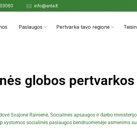
303060
info@anta.lt
nos
Paslaugos
Pertvarka tavo regione
Teisi
cinės globos pertvarkos
adovė Svajonė Rainienė, Socialinės apsaugos ir darbo ministerijo
, kaip vystomos socialinės paslaugos bendruomenėje asmenims su 