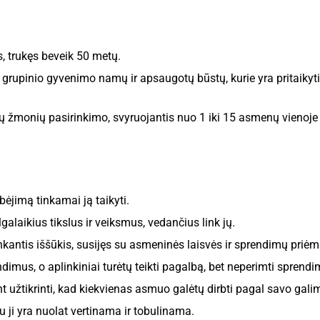
s, trukęs beveik 50 metų.
e grupinio gyvenimo namų ir apsaugotų būstų, kurie yra pritaiky
ų žmonių pasirinkimo, svyruojantis nuo 1 iki 15 asmenų vienoje 
ėjimą tinkamai ją taikyti.
galaikius tikslus ir veiksmus, vedančius link jų.
runkantis iššūkis, susijęs su asmeninės laisvės ir sprendimų pri
dimus, o aplinkiniai turėtų teikti pagalbą, bet neperimti sprendi
nt užtikrinti, kad kiekvienas asmuo galėtų dirbti pagal savo galim
 ji yra nuolat vertinama ir tobulinama.