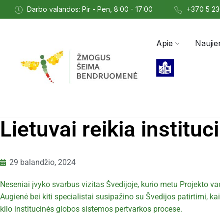
Darbo valandos: Pir - Pen, 8:00 - 17:00
+370 5 2
Apie
Naujie
Lietuvai reikia institu
29 balandžio, 2024
Neseniai įvyko svarbus vizitas Švedijoje, kurio metu Projekto v
Augienė bei kiti specialistai susipažino su Švedijos patirtimi
kilo institucinės globos sistemos pertvarkos procese.