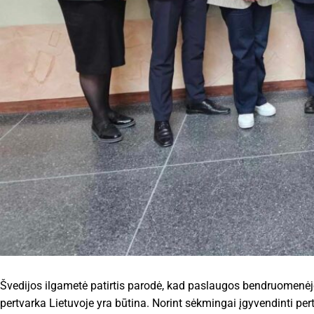
Švedijos ilgametė patirtis parodė, kad paslaugos bendruomenėje
pertvarka Lietuvoje yra būtina. Norint sėkmingai įgyvendinti pertv