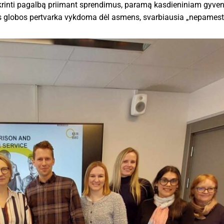
tikrinti pagalbą priimant sprendimus, paramą kasdieniniam gyven
cinės globos pertvarka vykdoma dėl asmens, svarbiausia „nepamesti