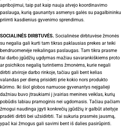
apribojimui, taip pat kaip nauja atvejo koordinavimo
paslauga, kurią gaunantys asmenys galės su pagalbininku
priimti kasdienius gyvenimo sprendimus.
SOCIALINĖS DIRBTUVĖS.
Socialinėse dirbtuvėse žmonės
su negalia gali kurti tam tikras paklausias prekes ar teiki
bendruomenėje reikalingas paslaugas. Tam tikra prasme
tai darbo įgūdžių ugdymas mažiau savarankiškiems proto
ar psichikos negalią turintiems žmonėms, kurie negali
dirbti atviroje darbo rinkoje, tačiau gali bent kelias
valandas per dieną prisidėti prie kokio nors produkto
kūrimo. Iki šiol globos namuose gyvenantys neįgalieji
dažniau buvo įtraukiami į įvairias menines veiklas, kurių
pobūdis labiau pramoginis nei ugdomasis. Tačiau pačiam
žmogui naudinga įgyti konkrečių įgūdžių ir galbūt ateityje
pradėti dirbti bei užsidirbti. Tai sukuria prasmės jausmą,
ypač kai žmogus gali savimi bent iš dalies pasirūpinti.