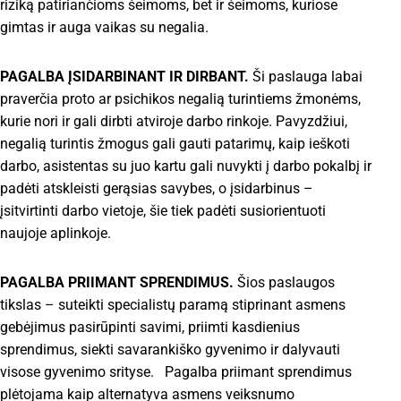
riziką patiriančioms šeimoms, bet ir šeimoms, kuriose
gimtas ir auga vaikas su negalia.
PAGALBA ĮSIDARBINANT IR DIRBANT.
Ši paslauga labai
praverčia proto ar psichikos negalią turintiems žmonėms,
kurie nori ir gali dirbti atviroje darbo rinkoje. Pavyzdžiui,
negalią turintis žmogus gali gauti patarimų, kaip ieškoti
darbo, asistentas su juo kartu gali nuvykti į darbo pokalbį ir
padėti atskleisti gerąsias savybes, o įsidarbinus –
įsitvirtinti darbo vietoje, šie tiek padėti susiorientuoti
naujoje aplinkoje.
PAGALBA PRIIMANT SPRENDIMUS.
Šios paslaugos
tikslas – suteikti specialistų paramą stiprinant asmens
gebėjimus pasirūpinti savimi, priimti kasdienius
sprendimus, siekti savarankiško gyvenimo ir dalyvauti
visose gyvenimo srityse. Pagalba priimant sprendimus
plėtojama kaip alternatyva asmens veiksnumo