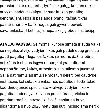
prausiantis ar rengiantis, lydėti neįgalųjį, kur jam reikia
nuvykti, padėti pavalgyti ar suteikti kitą pagalbą
bendraujant. Nors ši paslauga brangi, tačiau tikrai
pasiteisinanti – kai žmogus gali gyventi beveik
savarankiškai, tikėtina, jis nepateks į globos instituciją.
ATVEJO VADYBA.
Šeimoms, kuriose gimsta ir auga vaikai
su negalia, atvejo vadybininkas gali padėti daug greičiau
gauti pagalbą. Negalios faktas šeimoms dažnai būna
netikėtas ir stiprus išgyvenimas, kai yra patiriami
nepripažinimo, kaltės, atmetimo, susitaikymo jausmai.
Šalia patiriamų jausmų, šeimos turi pereiti per daugybę
institucijų, kol sulaukia reikiamos pagalbos, todėl tokio
koordinuojančio specialisto – atvejo vadybininko –
pagalba padeda įveikti visas procedūras greičiau ir
patiriant mažiau streso. Iki šiol ši paslauga buvo
išbandoma ir nuo 2020 metų gali būti inicijuojama ne tik