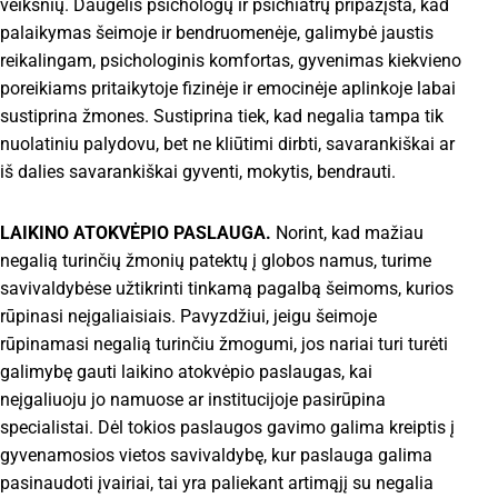
veiksnių. Daugelis psichologų ir psichiatrų pripažįsta, kad
palaikymas šeimoje ir bendruomenėje, galimybė jaustis
reikalingam, psichologinis komfortas, gyvenimas kiekvieno
poreikiams pritaikytoje fizinėje ir emocinėje aplinkoje labai
sustiprina žmones. Sustiprina tiek, kad negalia tampa tik
nuolatiniu palydovu, bet ne kliūtimi dirbti, savarankiškai ar
iš dalies savarankiškai gyventi, mokytis, bendrauti.
LAIKINO ATOKVĖPIO PASLAUGA.
Norint, kad mažiau
negalią turinčių žmonių patektų į globos namus, turime
savivaldybėse užtikrinti tinkamą pagalbą šeimoms, kurios
rūpinasi neįgaliaisiais. Pavyzdžiui, jeigu šeimoje
rūpinamasi negalią turinčiu žmogumi, jos nariai turi turėti
galimybę gauti laikino atokvėpio paslaugas, kai
neįgaliuoju jo namuose ar institucijoje pasirūpina
specialistai. Dėl tokios paslaugos gavimo galima kreiptis į
gyvenamosios vietos savivaldybę, kur paslauga galima
pasinaudoti įvairiai, tai yra paliekant artimąjį su negalia