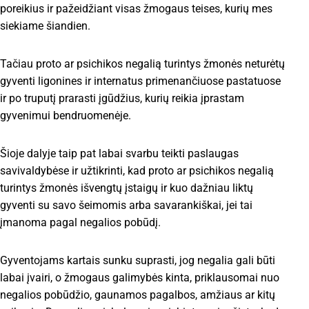
poreikius ir pažeidžiant visas žmogaus teises, kurių mes
siekiame šiandien.
Tačiau proto ar psichikos negalią turintys žmonės neturėtų
gyventi ligonines ir internatus primenančiuose pastatuose
ir po truputį prarasti įgūdžius, kurių reikia įprastam
gyvenimui bendruomenėje.
Šioje dalyje taip pat labai svarbu teikti paslaugas
savivaldybėse ir užtikrinti, kad proto ar psichikos negalią
turintys žmonės išvengtų įstaigų ir kuo dažniau liktų
gyventi su savo šeimomis arba savarankiškai, jei tai
įmanoma pagal negalios pobūdį.
Gyventojams kartais sunku suprasti, jog negalia gali būti
labai įvairi, o žmogaus galimybės kinta, priklausomai nuo
negalios pobūdžio, gaunamos pagalbos, amžiaus ar kitų