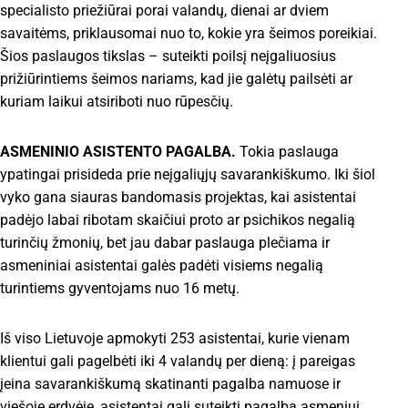
specialisto priežiūrai porai valandų, dienai ar dviem
savaitėms, priklausomai nuo to, kokie yra šeimos poreikiai.
Šios paslaugos tikslas – suteikti poilsį neįgaliuosius
prižiūrintiems šeimos nariams, kad jie galėtų pailsėti ar
kuriam laikui atsiriboti nuo rūpesčių.
ASMENINIO ASISTENTO PAGALBA.
Tokia paslauga
ypatingai prisideda prie neįgaliųjų savarankiškumo. Iki šiol
vyko gana siauras bandomasis projektas, kai asistentai
padėjo labai ribotam skaičiui proto ar psichikos negalią
turinčių žmonių, bet jau dabar paslauga plečiama ir
asmeniniai asistentai galės padėti visiems negalią
turintiems gyventojams nuo 16 metų.
Iš viso Lietuvoje apmokyti 253 asistentai, kurie vienam
klientui gali pagelbėti iki 4 valandų per dieną: į pareigas
įeina savarankiškumą skatinanti pagalba namuose ir
viešoje erdvėje, asistentai gali suteikti pagalbą asmeniui