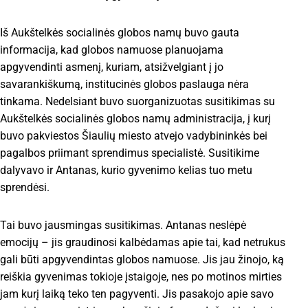
Iš Aukštelkės socialinės globos namų buvo gauta
informacija, kad globos namuose planuojama
apgyvendinti asmenį, kuriam, atsižvelgiant į jo
savarankiškumą, institucinės globos paslauga nėra
tinkama. Nedelsiant buvo suorganizuotas susitikimas su
Aukštelkės socialinės globos namų administracija, į kurį
buvo pakviestos Šiaulių miesto atvejo vadybininkės bei
pagalbos priimant sprendimus specialistė. Susitikime
dalyvavo ir Antanas, kurio gyvenimo kelias tuo metu
sprendėsi.
Tai buvo jausmingas susitikimas. Antanas neslėpė
emocijų – jis graudinosi kalbėdamas apie tai, kad netrukus
gali būti apgyvendintas globos namuose. Jis jau žinojo, ką
reiškia gyvenimas tokioje įstaigoje, nes po motinos mirties
jam kurį laiką teko ten pagyventi. Jis pasakojo apie savo