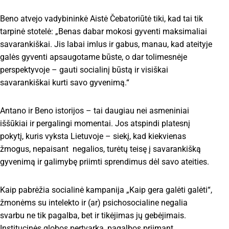
Beno atvejo vadybininkė Aistė Čebatoriūtė tiki, kad tai tik
tarpinė stotelė: „Benas dabar mokosi gyventi maksimaliai
savarankiškai. Jis labai imlus ir gabus, manau, kad ateityje
galės gyventi apsaugotame būste, o dar tolimesnėje
perspektyvoje – gauti socialinį būstą ir visiškai
savarankiškai kurti savo gyvenimą.“
Antano ir Beno istorijos – tai daugiau nei asmeniniai
iššūkiai ir pergalingi momentai. Jos atspindi platesnį
pokytį, kuris vyksta Lietuvoje – siekį, kad kiekvienas
žmogus, nepaisant negalios, turėtų teisę į savarankišką
gyvenimą ir galimybę priimti sprendimus dėl savo ateities.
Kaip pabrėžia socialinė kampanija „Kaip gera galėti galėti“,
žmonėms su intelekto ir (ar) psichosocialine negalia
svarbu ne tik pagalba, bet ir tikėjimas jų gebėjimais.
Institucinės globos pertvarka, pagalbos priimant