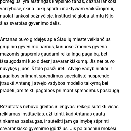
pomėgius: yra aistringas krepšinio fanas, dažnai lankosi
varžybose, skiria laiką sportui ir aktyviam vaikščiojimui,
nuolat lankosi bažnyčioje. Institucinė globa atimtų iš jo
šias svarbias gyvenimo dalis.
Antanas buvo girdėjęs apie Šiaulių mieste veikiančius
grupinio gyvenimo namus, kuriuose žmonės gyvena
mažomis grupėmis gaudami reikalingą pagalbą, bet
išsaugodami kuo didesnį savarankiškumą. Jis net buvo
nuvykęs į juos iš tolo pasižiūrėti. Atvejo vadybininkai ir
pagalbos priimant sprendimus specialistė nusprendė
įtraukti Antaną į atvejo vadybos modelio taikymą bei
pradėti jam teikti pagalbos priimant sprendimus paslaugą.
Rezultatas nebuvo greitas ir lengvas: reikėjo sutelkti visas
reikiamas institucijas, užtikrinti, kad Antanas gautų
tinkamas paslaugas, ir suteikti jam galimybę stiprinti
savarankiško gyvenimo įgūdžius. Jis palaipsniui mokėsi