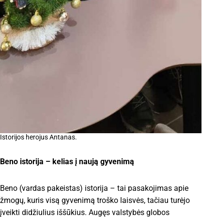
Istorijos herojus Antanas.
Beno istorija – kelias į naują gyvenimą
Beno (vardas pakeistas) istorija – tai pasakojimas apie
žmogų, kuris visą gyvenimą troško laisvės, tačiau turėjo
įveikti didžiulius iššūkius. Augęs valstybės globos