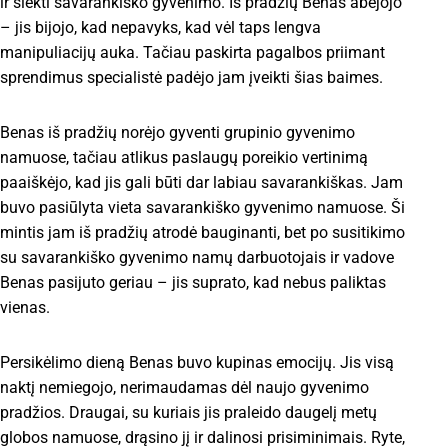
ir siekti savarankiško gyvenimo. Iš pradžių Benas abejojo
– jis bijojo, kad nepavyks, kad vėl taps lengva
manipuliacijų auka. Tačiau paskirta pagalbos priimant
sprendimus specialistė padėjo jam įveikti šias baimes.
Benas iš pradžių norėjo gyventi grupinio gyvenimo
namuose, tačiau atlikus paslaugų poreikio vertinimą
paaiškėjo, kad jis gali būti dar labiau savarankiškas. Jam
buvo pasiūlyta vieta savarankiško gyvenimo namuose. Ši
mintis jam iš pradžių atrodė bauginanti, bet po susitikimo
su savarankiško gyvenimo namų darbuotojais ir vadove
Benas pasijuto geriau – jis suprato, kad nebus paliktas
vienas.
Persikėlimo dieną Benas buvo kupinas emocijų. Jis visą
naktį nemiegojo, nerimaudamas dėl naujo gyvenimo
pradžios. Draugai, su kuriais jis praleido daugelį metų
globos namuose, drąsino jį ir dalinosi prisiminimais. Ryte,