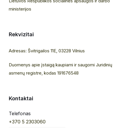
Lietuvos Respublikos socialinės apsaugos ir darbo
ministerijos
Rekvizitai
Adresas: Švitrigailos 11E, 03228 Vilnius
Duomenys apie įstaigą kaupiami ir saugomi Juridinių
asmenų registre, kodas 191676548
Kontaktai
Telefonas
+370 5 2303060