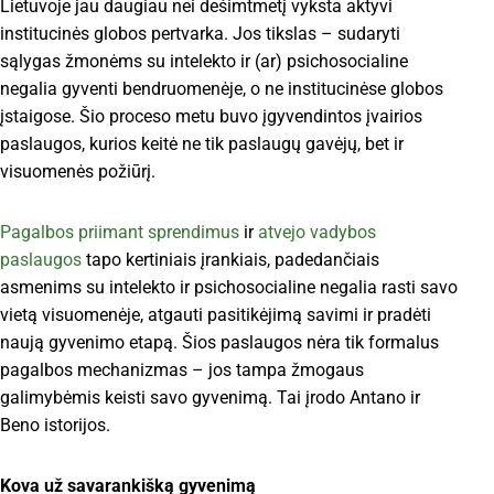
Lietuvoje jau daugiau nei dešimtmetį vyksta aktyvi
institucinės globos pertvarka. Jos tikslas – sudaryti
sąlygas žmonėms su intelekto ir (ar) psichosocialine
negalia gyventi bendruomenėje, o ne institucinėse globos
įstaigose. Šio proceso metu buvo įgyvendintos įvairios
paslaugos, kurios keitė ne tik paslaugų gavėjų, bet ir
visuomenės požiūrį.
Pagalbos priimant sprendimus
ir
atvejo vadybos
paslaugos
tapo kertiniais įrankiais, padedančiais
asmenims su intelekto ir psichosocialine negalia rasti savo
vietą visuomenėje, atgauti pasitikėjimą savimi ir pradėti
naują gyvenimo etapą. Šios paslaugos nėra tik formalus
pagalbos mechanizmas – jos tampa žmogaus
galimybėmis keisti savo gyvenimą. Tai įrodo Antano ir
Beno istorijos.
Kova už savarankišką gyvenimą