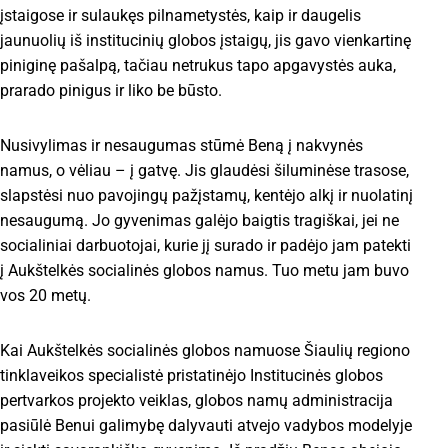
įstaigose ir sulaukęs pilnametystės, kaip ir daugelis
jaunuolių iš institucinių globos įstaigų, jis gavo vienkartinę
piniginę pašalpą, tačiau netrukus tapo apgavystės auka,
prarado pinigus ir liko be būsto.
Nusivylimas ir nesaugumas stūmė Beną į nakvynės
namus, o vėliau – į gatvę. Jis glaudėsi šiluminėse trasose,
slapstėsi nuo pavojingų pažįstamų, kentėjo alkį ir nuolatinį
nesaugumą. Jo gyvenimas galėjo baigtis tragiškai, jei ne
socialiniai darbuotojai, kurie jį surado ir padėjo jam patekti
į Aukštelkės socialinės globos namus. Tuo metu jam buvo
vos 20 metų.
Kai Aukštelkės socialinės globos namuose Šiaulių regiono
tinklaveikos specialistė pristatinėjo Institucinės globos
pertvarkos projekto veiklas, globos namų administracija
pasiūlė Benui galimybę dalyvauti atvejo vadybos modelyje