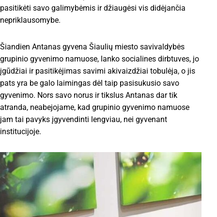
pasitikėti savo galimybėmis ir džiaugėsi vis didėjančia
nepriklausomybe.
Šiandien Antanas gyvena Šiaulių miesto savivaldybės
grupinio gyvenimo namuose, lanko socialines dirbtuves, jo
įgūdžiai ir pasitikėjimas savimi akivaizdžiai tobulėja, o jis
pats yra be galo laimingas dėl taip pasisukusio savo
gyvenimo. Nors savo norus ir tikslus Antanas dar tik
atranda, neabejojame, kad grupinio gyvenimo namuose
jam tai pavyks įgyvendinti lengviau, nei gyvenant
institucijoje.