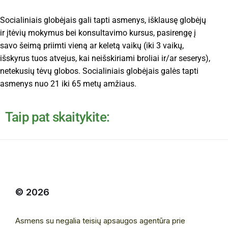
Socialiniais globėjais gali tapti asmenys, išklausę globėjų
ir įtėvių mokymus bei konsultavimo kursus, pasirengę į
savo šeimą priimti vieną ar keletą vaikų (iki 3 vaikų,
išskyrus tuos atvejus, kai neišskiriami broliai ir/ar seserys),
netekusių tėvų globos. Socialiniais globėjais galės tapti
asmenys nuo 21 iki 65 metų amžiaus.
Taip pat skaitykite:
© 2026
Asmens su negalia teisių apsaugos agentūra prie