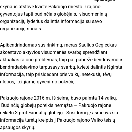
skyriaus atstovė kvietė Pakruojo miesto ir rajono
gyventojus tapti budinčiais globėjais, visuomeninių
organizacijų lyderius dalintis informacija su savo
organizacijų nariais. .
Apibendrindamas susirinkimą, meras Saulius Gegieckas
akcentavo aktyvios visuomenės svarbą sprendžiant
aktualias rajono problemas, taip pat pabrėžė bendravimo ir
bendradarbiavimo tarpusavy svarbą, kvietė dalintis išgirsta
informacija, taip prisidedant prie vaikų, netekusių tėvų
globos, teigiamų gyvenimo pokyčių.
Pakruojo rajone 2016 m. iš šeimų buvo paimta 14 vaikų.
Budinčių globėjų poreikis nemąžta – Pakruojo rajone
reikėtų 3 profesionalių globėjų. Susidomėję asmenys šia
informacija turėtų kreiptis į Pakruojo rajono Vaiko teisių
apsaugos skyrių.