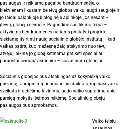
paslaugas ir reikiamą pagalbą bendruomenėje, o
kiekvienam likusiam be tėvų globos vaikui augti saugioje ir
jo raidai palankioje biologinėje aplinkoje, jos nesant –
įtėvių, globėjų šeimoje. Pagrindinė susitikimo tema –
aktyviems bendruomenės nariams pristatyti projektu
siekiamą įtvirtinti naują socialinio globėjo institutą – kad
vaikas patirtų kuo mažesnę žalą atskyrimo nuo tėvų
atveju, laikiną jo globą ketinama patikėti specialiai
paruoštai šeimai/ asmeniui – socialiniam globėjui.
Socialinis globėjas bus atsakingas už kokybišką vaiko
priežiūrą: aprūpinimą būtiniausiais daiktais, rūpinasi vaiko
sveikata ir gebėjimų lavinimu, ugdo vaiko supratimą apie
pareigą mokytis, šeimos reikšmę. Socialinių globėjų
paslaugos bus apmokamos.
Vaiko teisių
apsaugos