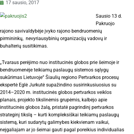
17 sausio, 2017
Sausio 13 d.
Pakruojo
rajono savivaldybėje įvyko rajono bendruomenių
pirmininkų, nevyriausybinių organizacijų vadovų ir
buhalterių susitikimas.
„Tvaraus perėjimo nuo institucinės globos prie šeimoje ir
bendruomenėje teikiamų paslaugų sistemos sąlygų
sukūrimas Lietuvoje“ Šiaulių regiono Pertvarkos procesų
ekspertė Eglė Jurkutė supažindino susirinkusiuosius su
2014–2020 m. institucinės globos pertvarkos veiklos
planais, projekto tikslinėmis grupėmis, kalbėjo apie
institucinės globos žalą, pristatė pagrindinį pertvarkos
strateginį tikslą – kurti kompleksiškai teikiamų paslaugų
sistemą, kuri sudarytų galimybes kiekvienam vaikui,
neįgaliajam ar jo šeimai gauti pagal poreikius individualias