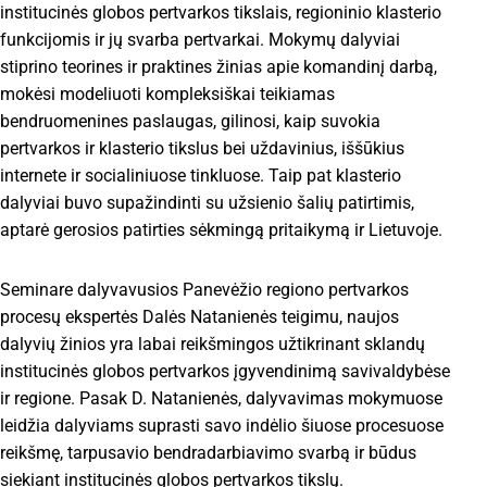
institucinės globos pertvarkos tikslais, regioninio klasterio
funkcijomis ir jų svarba pertvarkai. Mokymų dalyviai
stiprino teorines ir praktines žinias apie komandinį darbą,
mokėsi modeliuoti kompleksiškai teikiamas
bendruomenines paslaugas, gilinosi, kaip suvokia
pertvarkos ir klasterio tikslus bei uždavinius, iššūkius
internete ir socialiniuose tinkluose. Taip pat klasterio
dalyviai buvo supažindinti su užsienio šalių patirtimis,
aptarė gerosios patirties sėkmingą pritaikymą ir Lietuvoje.
Seminare dalyvavusios Panevėžio regiono pertvarkos
procesų ekspertės Dalės Natanienės teigimu, naujos
dalyvių žinios yra labai reikšmingos užtikrinant sklandų
institucinės globos pertvarkos įgyvendinimą savivaldybėse
ir regione. Pasak D. Natanienės, dalyvavimas mokymuose
leidžia dalyviams suprasti savo indėlio šiuose procesuose
reikšmę, tarpusavio bendradarbiavimo svarbą ir būdus
siekiant institucinės globos pertvarkos tikslų.