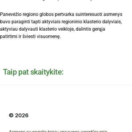
Panevėžio regiono globos pertvarka suinteresuoti asmenys
buvo paraginti tapti aktyviais regioninio klasterio dalyviais,
aktyviau dalyvauti klasterio veikloje, dalintis gerąja
patirtimi ir šviesti visuomenę.
Taip pat skaitykite:
© 2026
Asmens su negalia teisių apsaugos agentūra prie