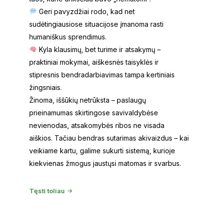
Geri pavyzdžiai rodo, kad net
sudėtingiausiose situacijose įmanoma rasti
humaniškus sprendimus.
Kyla klausimų, bet turime ir atsakymų –
praktiniai mokymai, aiškesnės taisyklės ir
stipresnis bendradarbiavimas tampa kertiniais
žingsniais.
Žinoma, iššūkių netrūksta – paslaugų
prieinamumas skirtingose savivaldybėse
nevienodas, atsakomybės ribos ne visada
aiškios. Tačiau bendras sutarimas akivaizdus – kai
veikiame kartu, galime sukurti sistemą, kurioje
kiekvienas žmogus jaustųsi matomas ir svarbus.
Tęsti toliau