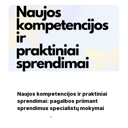
Naujos
kompetencijos
ir
praktiniai
sprendimai
NAUJIENOS
Naujos kompetencijos ir praktiniai
sprendimai: pagalbos priimant
sprendimus specialistų mokymai
20 rugsėjo, 2024
Simona Artimavičiūtė - Šimkūnienė