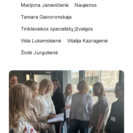
Marijona Janavičienė
Naujienos
Tamara Gaivoronskaja
Tinklaveikos specialistų įžvalgos
Vida Lukamskienė
Vitalija Kazragienė
Živilė Jurgutienė
Susitikimo
dalyviai
stovi
ratu
ir
diskutuoja.