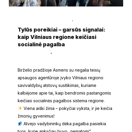
,
KRISTINA MACIŪTĖ-STUKANĖ
NAUJIENOS
Tylūs poreikiai – garsūs signalai:
kaip Vilniaus regione keičiasi
socialinė pagalba
18 birželio, 2025
Simona Artimavičiūtė - Šimkūnienė
Birželio pradžioje Asmens su negalia teisių
apsaugos agentūroje įvyko Vilniaus regiono
savivaldybių atstovų susitikimas, kuriame
kalbėjome apie tai, kaip bendromis pastangomis
keičiasi socialinės pagalbos sistema regione.
Viena aiški žinia – pokyčiai vyksta, ir jie keičia
žmonių gyvenimus!
Atvejo vadybininkų dėka pagalba pasiekia
tuos, kurie anksčiau buvo „nematomi“.