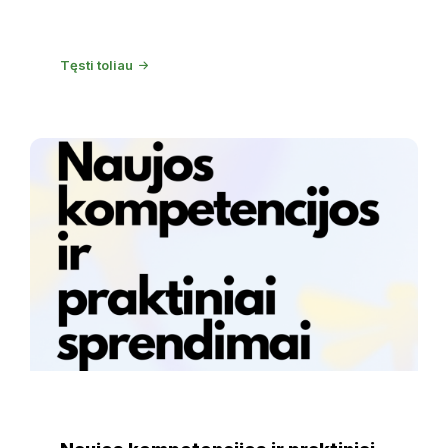
Simona Artimavičiūtė - Šimkūnienė
Tęsti toliau
Naujos
kompetencijos
ir
praktiniai
sprendimai
NAUJIENOS