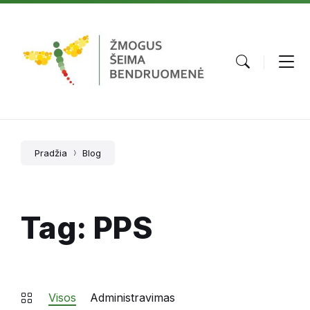
Skip
Skip
Skip
to
to
to
content
main
footer
navigation
Pradžia
Blog
Tag: PPS
Visos
Administravimas