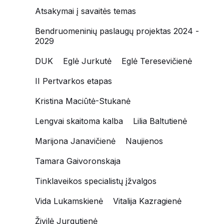
Atsakymai į savaitės temas
Bendruomeninių paslaugų projektas 2024 -
2029
DUK
Eglė Jurkutė
Eglė Teresevičienė
II Pertvarkos etapas
Kristina Maciūtė-Stukanė
Lengvai skaitoma kalba
Lilia Baltutienė
Marijona Janavičienė
Naujienos
Tamara Gaivoronskaja
Tinklaveikos specialistų įžvalgos
Vida Lukamskienė
Vitalija Kazragienė
Živilė Jurgutienė