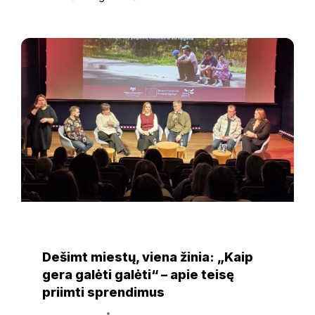
NAUJIENOS
Dešimt miestų, viena žinia: „Kaip
gera galėti galėti“ – apie teisę
priimti sprendimus
3 kovo, 2026