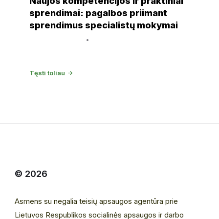
Naujos kompetencijos ir praktiniai
sprendimai: pagalbos priimant
sprendimus specialistų mokymai
20 rugsėjo, 2024
Simona Artimavičiūtė - Šimkūnienė
Tęsti toliau
© 2026
Asmens su negalia teisių apsaugos agentūra prie
Lietuvos Respublikos socialinės apsaugos ir darbo