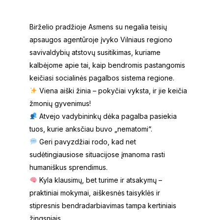
Simona Artimavičiūtė - Šimkūnienė
Birželio pradžioje Asmens su negalia teisių
apsaugos agentūroje įvyko Vilniaus regiono
savivaldybių atstovų susitikimas, kuriame
kalbėjome apie tai, kaip bendromis pastangomis
keičiasi socialinės pagalbos sistema regione.
Viena aiški žinia – pokyčiai vyksta, ir jie keičia
žmonių gyvenimus!
Atvejo vadybininkų dėka pagalba pasiekia
tuos, kurie anksčiau buvo „nematomi“.
Geri pavyzdžiai rodo, kad net
sudėtingiausiose situacijose įmanoma rasti
humaniškus sprendimus.
Kyla klausimų, bet turime ir atsakymų –
praktiniai mokymai, aiškesnės taisyklės ir
stipresnis bendradarbiavimas tampa kertiniais
žingsniais.