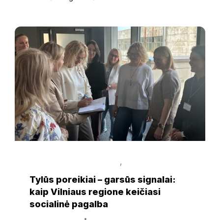
Susitikimo
dalyviai
stovi
ratu
ir
diskutuoja.
,
KRISTINA MACIŪTĖ-STUKANĖ
NAUJIENOS
Tylūs poreikiai – garsūs signalai:
kaip Vilniaus regione keičiasi
socialinė pagalba
18 birželio, 2025