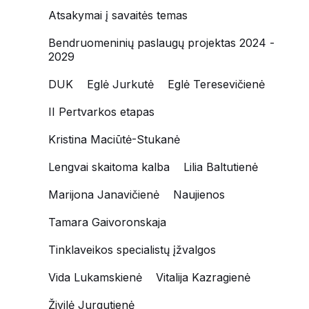
Atsakymai į savaitės temas
Bendruomeninių paslaugų projektas 2024 -
2029
DUK
Eglė Jurkutė
Eglė Teresevičienė
II Pertvarkos etapas
Kristina Maciūtė-Stukanė
Lengvai skaitoma kalba
Lilia Baltutienė
Marijona Janavičienė
Naujienos
Tamara Gaivoronskaja
Tinklaveikos specialistų įžvalgos
Vida Lukamskienė
Vitalija Kazragienė
Živilė Jurgutienė