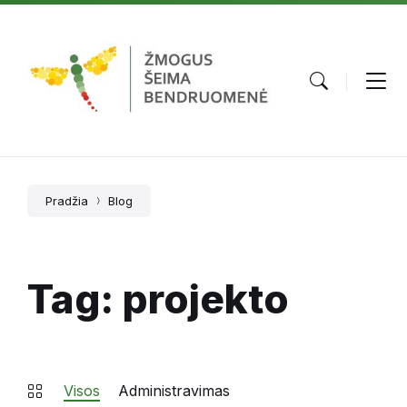
Skip
Skip
Skip
to
to
to
content
main
footer
navigation
Pradžia
Blog
Tag: projekto
Visos
Administravimas