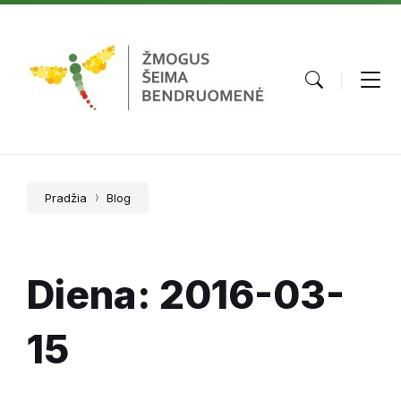
Skip
Skip
Skip
to
to
to
content
main
footer
navigation
Pradžia
Blog
Diena:
2016-03-
15