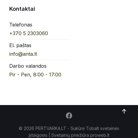
Kontaktai
Telefonas
+370 5 2303060
El. paštas
info@anta.lt
Darbo valandos
Pir - Pen, 8:00 - 17:00
© 2026 PERTVARKA.LT - Sukūrė Tobalt
svetainės
įstaigoms
| Svetainių priežiūra proweb.lt