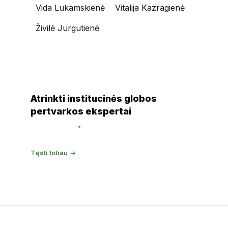
Vida Lukamskienė
Vitalija Kazragienė
Živilė Jurgutienė
NAUJIENOS
Atrinkti institucinės globos
pertvarkos ekspertai
15 kovo, 2016
IGP
Tęsti toliau