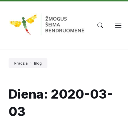
Skip
Skip
Skip
to
to
to
content
main
footer
navigation
Pradžia
Blog
Diena:
2020-03-
03