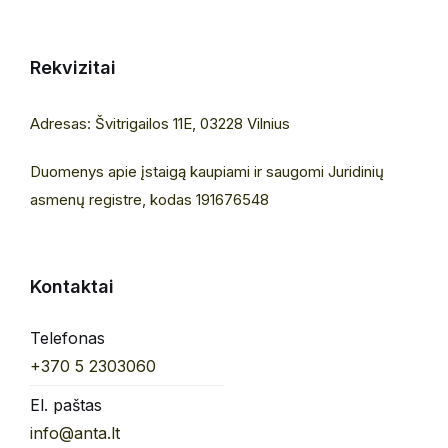
Rekvizitai
Adresas: Švitrigailos 11E, 03228 Vilnius
Duomenys apie įstaigą kaupiami ir saugomi Juridinių
asmenų registre, kodas 191676548
Kontaktai
Telefonas
+370 5 2303060
El. paštas
info@anta.lt