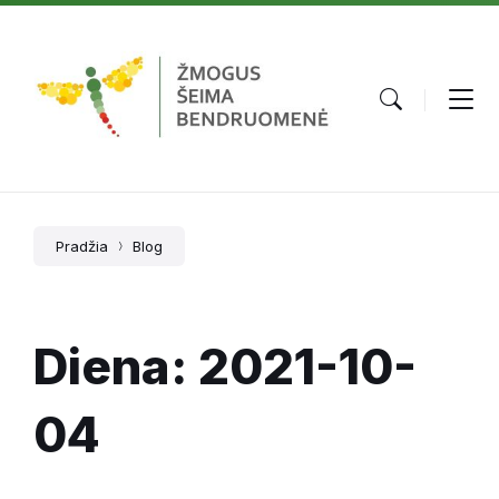
Skip
Skip
Skip
to
to
to
content
main
footer
navigation
Pradžia
Blog
Diena:
2021-10-
04