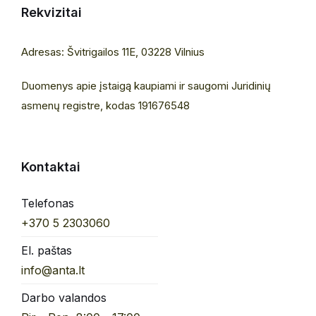
Rekvizitai
Adresas: Švitrigailos 11E, 03228 Vilnius
Duomenys apie įstaigą kaupiami ir saugomi Juridinių
asmenų registre, kodas 191676548
Kontaktai
Telefonas
+370 5 2303060
El. paštas
info@anta.lt
Darbo valandos