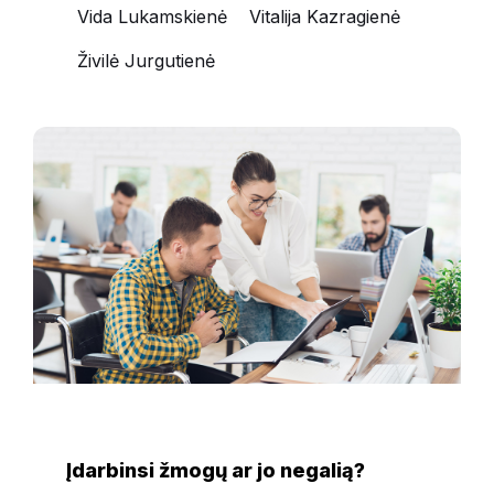
Vida Lukamskienė
Vitalija Kazragienė
Živilė Jurgutienė
NAUJIENOS
Įdarbinsi žmogų ar jo negalią?