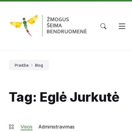
Skip
Skip
Skip
to
to
to
content
main
footer
navigation
Pradžia
Blog
Tag: Eglė Jurkutė
Visos
Administravimas