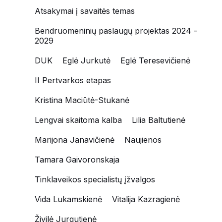
Atsakymai į savaitės temas
Bendruomeninių paslaugų projektas 2024 -
2029
DUK
Eglė Jurkutė
Eglė Teresevičienė
II Pertvarkos etapas
Kristina Maciūtė-Stukanė
Lengvai skaitoma kalba
Lilia Baltutienė
Marijona Janavičienė
Naujienos
Tamara Gaivoronskaja
Tinklaveikos specialistų įžvalgos
Vida Lukamskienė
Vitalija Kazragienė
Živilė Jurgutienė