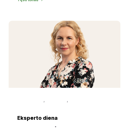
,
,
EGLĖ JURKUTĖ
NAUJIENOS
TINKLAVEIKOS
SPECIALISTŲ ĮŽVALGOS
Eksperto diena
26 balandžio, 2024
Laura Mikelevičiūtė