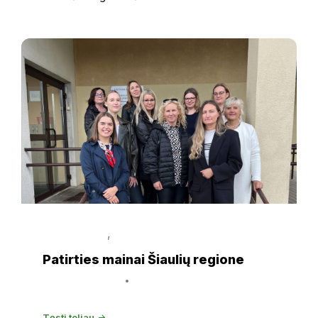
Apie
10
moterų
(atvejo
vadybininkių,
savivaldybės
darbuotojų)
stovi
ant
pastato
laiptų,
,
EGLĖ JURKUTĖ
NAUJIENOS
pozuoja
Patirties mainai Šiaulių regione
nuotraukai,
šypsosi.
24 rugsėjo, 2025
Laura Mikelevičiūtė
Tęsti toliau