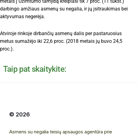
metais į Užimtumo tarnybą kreipiasi tik 7 proc. (11 tūkst.)
darbingo amžiaus asmenų su negalia, ir jų įsitraukimas bei
aktyvumas negerėja.
Atviroje rinkoje dirbančių asmenų dalis per pastaruosius
metus sumažėjo iki 22,6 proc. (2018 metais jų buvo 24,5
proc.).
Taip pat skaitykite:
© 2026
Asmens su negalia teisių apsaugos agentūra prie