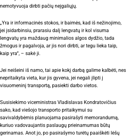
nemotyvuoja dirbti pačių neįgaliųjų.
„Yra ir informacinės stokos, ir baimės, kad iš nežinojimo,
jei įsidarbinsiu, prarasiu dalį lengvatų ir kol visuma
lengvatų yra maždaug minimalios algos dydžio, tada
žmogus ir pagalvoja, ar jis nori dirbti, ar tegu lieka taip,
kaip yra“, – sakė ji.
Jei neišeini iš namo, tai apie kokį darbą galime kalbėti, nes
nepritaikyta vieta, kur jis gyvena, jei negali įlipti į
visuomeninį transportą, pasiekti darbo vietos.
Susisiekimo viceministras Vladislavas Kondratovičius
sako, kad viešojo transporto pritaikymui su
savivaldybėmis planuojama pasirašyti memorandumą,
kuriuo vadovaujantis paslaugų prieinamumas būtų
gerinamas. Anot jo, po pasirašymo turėtų paaiškėti lėšų