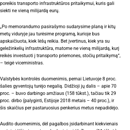
poreikis transporto infrastruktūros pritaikymui, kuris gali
siekti ne vieną milijardą eurų.
„Po memorandumo pasirašymo sudarysime planą ir kitų
metų viduryje jau turėsime programą, kurioje bus
apskaičiuota, kiek lėšų reikia. Bet įvertinus, kiek yra su
geležinkelių infrastruktūra, matome ne vieną milijardą, kurį
reikės investuoti į transporto priemones, stočių pritaikymą“,
– teigė viceministras.
Valstybės kontrolės duomenimis, pernai Lietuvoje 8 proc.
šalies gyventojų turėjo negalią. Didžioji jų dalis – apie 70
proc. – buvo darbingo amžiaus (158 tūkst.), tačiau tik 29
proc. dirbo (palyginti, Estijoje 2018 metais – 40 proc.), ir
šis skaičius per pastaruosius penkerius metus nepadidėjo.
Audito duomenimis, dėl pagalbos įsidarbinant kiekvienais