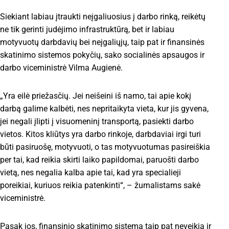
Siekiant labiau įtraukti neįgaliuosius į darbo rinką, reikėtų
ne tik gerinti judėjimo infrastruktūrą, bet ir labiau
motyvuotų darbdavių bei neįgaliųjų, taip pat ir finansinės
skatinimo sistemos pokyčių, sako socialinės apsaugos ir
darbo viceministrė Vilma Augienė.
„Yra eilė priežasčių. Jei neišeini iš namo, tai apie kokį
darbą galime kalbėti, nes nepritaikyta vieta, kur jis gyvena,
jei negali įlipti į visuomeninį transportą, pasiekti darbo
vietos. Kitos kliūtys yra darbo rinkoje, darbdaviai irgi turi
būti pasiruošę, motyvuoti, o tas motyvuotumas pasireiškia
per tai, kad reikia skirti laiko papildomai, paruošti darbo
vietą, nes negalia kalba apie tai, kad yra specialieji
poreikiai, kuriuos reikia patenkinti“, – žurnalistams sakė
viceministrė.
Pasak jos, finansinio skatinimo sistema taip pat neveikia ir